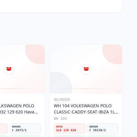
WUNDER
OLKSWAGEN POLO
WH 104 VOLKSWAGEN POLO
32 129 620 Hava
CLASSiC-CADDY-SEAT iBiZA 1L0
129 620 Hava Filtresi
WH 104
MANN
OEM
MANN
C 2873/1
1L0 129 620
C 28136/2