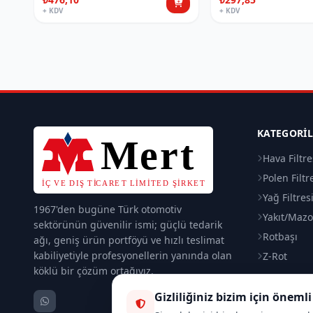
+ KDV
+ KDV
KATEGORI
Hava Filtre
Polen Filtr
Yağ Filtres
1967'den bugüne Türk otomotiv
Yakıt/Mazot
sektörünün güvenilir ismi; güçlü tedarik
Rotbaşı
ağı, geniş ürün portföyü ve hızlı teslimat
kabiliyetiyle profesyonellerin yanında olan
Z-Rot
köklü bir çözüm ortağıyız.
Gizliliğiniz bizim için önemli