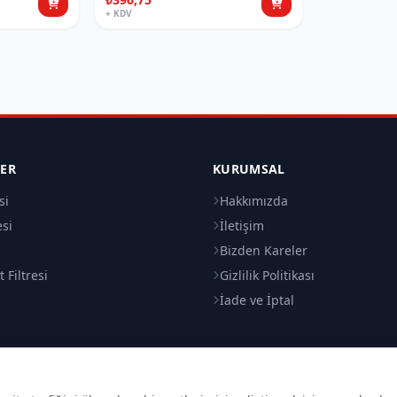
+ KDV
LER
KURUMSAL
si
Hakkımızda
esi
İletişim
i
Bizden Kareler
 Filtresi
Gizlilik Politikası
İade ve İptal