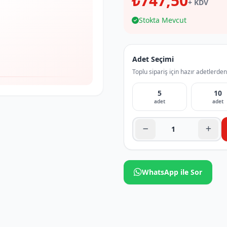
₺747,50
+ KDV
Stokta Mevcut
Adet Seçimi
Toplu sipariş için hazır adetlerden
5
10
adet
adet
WhatsApp ile Sor