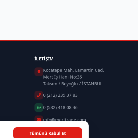
İLETIŞIM
Kocatepe Mah. Lamartin Cad.
Mert İş Hanı No:36
Taksim / Beyoğlu / İSTANBUL
0 (212) 235 37 83
0 (532) 418 08 46
info@merttrade.com
Tümünü Kabul Et
İletişim Sayfası