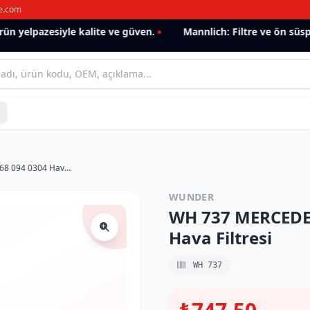
e.com
 yelpazesiyle kalite ve güven.
Mannlich: Filtre ve ön süspan
WH 737 MERCEDES VANEO A CLASS 668 094 0304 Hava Filtresi
WUNDER
WH 737 MERCEDES
Hava Filtresi
WH 737