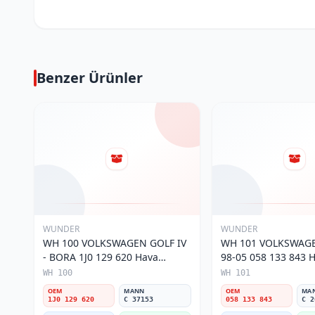
Benzer Ürünler
WUNDER
WUNDER
WH 100 VOLKSWAGEN GOLF IV
WH 101 VOLKSWAGE
- BORA 1J0 129 620 Hava
98-05 058 133 843 Ha
Filtresi
WH 100
WH 101
OEM
MANN
OEM
MA
1J0 129 620
C 37153
058 133 843
C 2