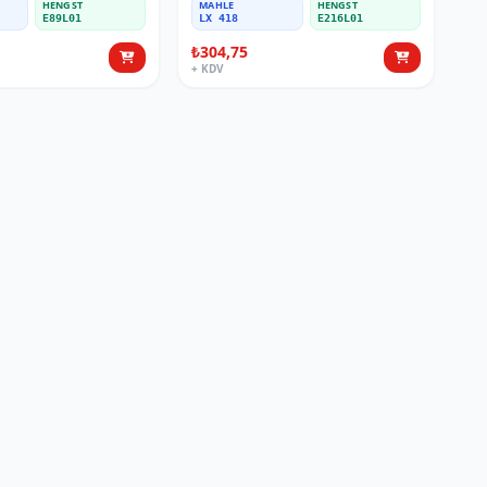
HENGST
MAHLE
HENGST
E89L01
LX 418
E216L01
₺304,75
+ KDV