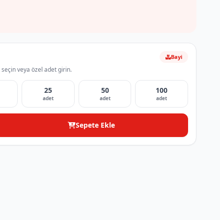
Bayi
 seçin veya özel adet girin.
25
50
100
adet
adet
adet
Sepete Ekle