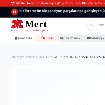
1967'den beri hizmetinizdeyiz.
0 (212) 235 37 83
info@merttrad
Mannlich: Filtre ve ön süspansiyon parçalarında genişleyen ürün
Anasayfa
Ürünler
Kurumsal
Katalog
Ana Sayfa
Ürünler
Hava Filtresi