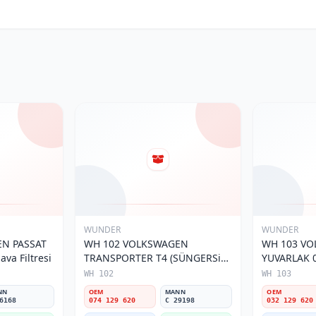
WUNDER
WUNDER
N PASSAT
WH 102 VOLKSWAGEN
WH 103 V
va Filtresi
TRANSPORTER T4 (SÜNGERSiZ)
YUVARLAK 0
074 129 620 Hava Filtresi
Filtresi
WH 102
WH 103
NN
OEM
MANN
OEM
6168
074 129 620
C 29198
032 129 620