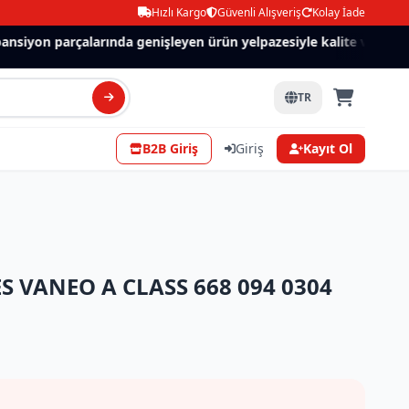
Hızlı Kargo
Güvenli Alışveriş
Kolay İade
siyon parçalarında genişleyen ürün yelpazesiyle kalite ve güven.
TR
B2B Giriş
Giriş
Kayıt Ol
 VANEO A CLASS 668 094 0304