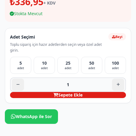
₺336,95
+ KDV
Stokta Mevcut
Adet Seçimi
Bayi
Toplu sipariş için hazır adetlerden seçin veya özel adet
girin.
5
10
25
50
100
adet
adet
adet
adet
adet
Sepete Ekle
WhatsApp ile Sor