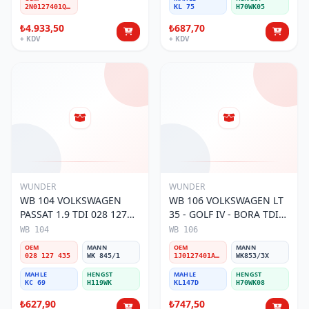
2N0127401Q-A-D
KL 75
H70WK05
₺4.933,50
₺687,70
+ KDV
+ KDV
WUNDER
WUNDER
WB 104 VOLKSWAGEN
WB 106 VOLKSWAGEN LT
PASSAT 1.9 TDI 028 127
35 - GOLF IV - BORA TDI
435 Yakıt/Mazot Filtresi
1J0 127 401 Yakıt/Mazot
WB 104
WB 106
Filtresi
OEM
MANN
OEM
MANN
028 127 435
WK 845/1
1J0127401A/2D0127399/1J0127399A
WK853/3X
MAHLE
HENGST
MAHLE
HENGST
KC 69
H119WK
KL147D
H70WK08
₺627,90
₺747,50