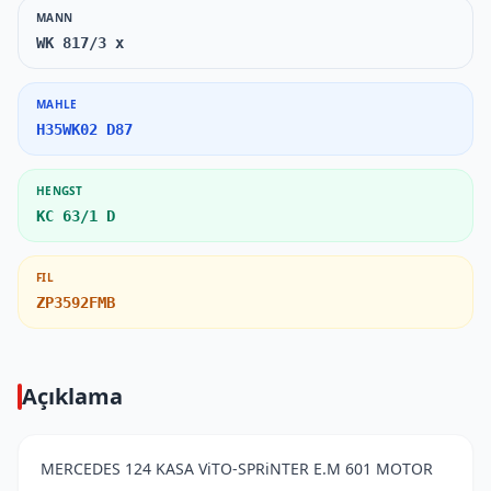
MANN
WK 817/3 x
MAHLE
H35WK02 D87
HENGST
KC 63/1 D
FIL
ZP3592FMB
Açıklama
MERCEDES 124 KASA ViTO-SPRiNTER E.M 601 MOTOR