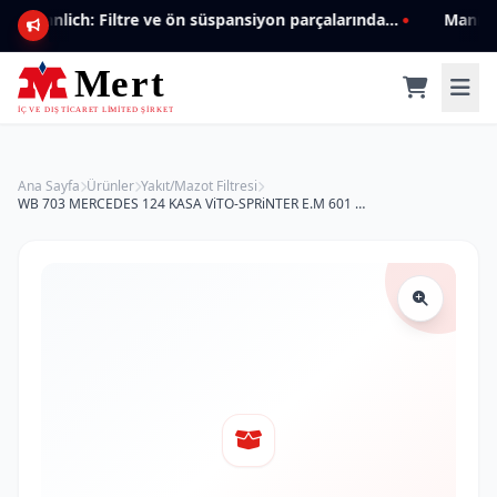
Mannlich: Filtre ve ön süspansiyon parçalarında genişleyen ürün yelpazesiyle kalite ve güven.
Ana Sayfa
Ürünler
Yakıt/Mazot Filtresi
WB 703 MERCEDES 124 KASA ViTO-SPRiNTER E.M 601 MOTOR 661 092 3101 Yakıt/Mazot Filtresi