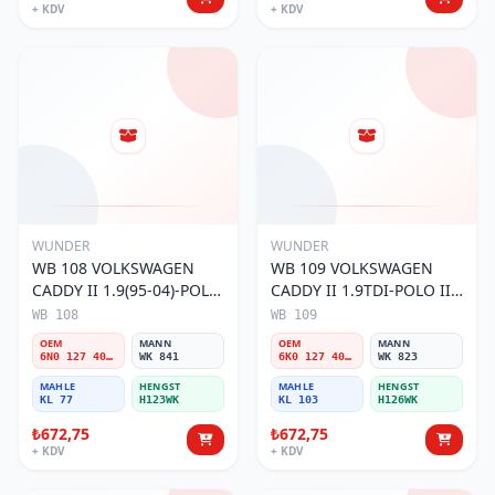
+ KDV
+ KDV
WUNDER
WUNDER
WB 108 VOLKSWAGEN
WB 109 VOLKSWAGEN
CADDY II 1.9(95-04)-POLO
CADDY II 1.9TDI-POLO III
III 1.9TDI 6N0 127 401 C
1.9TDI 6K0 127 401 G
WB 108
WB 109
Yakıt/Mazot Filtresi
Yakıt/Mazot Filtresi
OEM
MANN
OEM
MANN
6N0 127 401 C
WK 841
6K0 127 401 G
WK 823
MAHLE
HENGST
MAHLE
HENGST
KL 77
H123WK
KL 103
H126WK
₺672,75
₺672,75
+ KDV
+ KDV