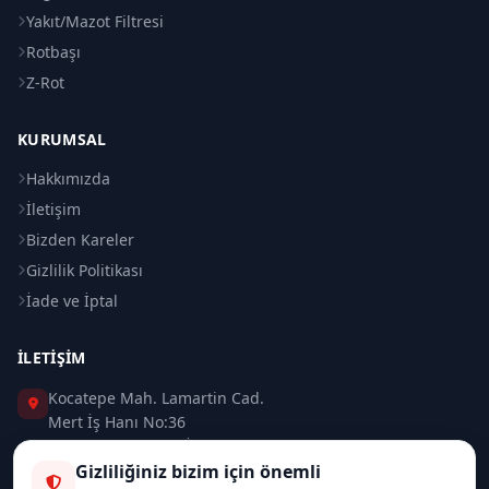
Yakıt/Mazot Filtresi
Rotbaşı
Z-Rot
KURUMSAL
Hakkımızda
İletişim
Bizden Kareler
Gizlilik Politikası
İade ve İptal
İLETIŞIM
Kocatepe Mah. Lamartin Cad.
Mert İş Hanı No:36
Taksim / Beyoğlu / İSTANBUL
Gizliliğiniz bizim için önemli
0 (212) 235 37 83