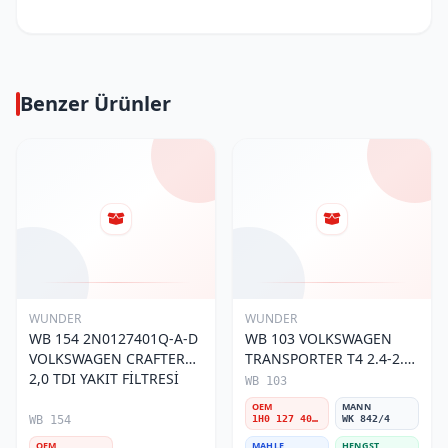
Benzer Ürünler
WUNDER
WUNDER
WB 154 2N0127401Q-A-D
WB 103 VOLKSWAGEN
VOLKSWAGEN CRAFTER
TRANSPORTER T4 2.4-2.5
2,0 TDI YAKIT FİLTRESİ
MOTOR- CADDY E.M 1H0
WB 103
127 401 C Yakıt/Mazot
OEM
MANN
Filtresi
WB 154
1H0 127 401 C
WK 842/4
OEM
MAHLE
HENGST