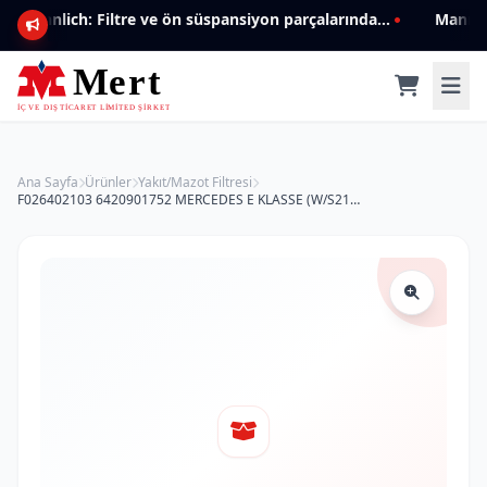
Mannlich: Filtre ve ön süspansiyon parçalarında genişleyen ürün yelpazesiyle kalite ve güven.
Ana Sayfa
Ürünler
Yakıt/Mazot Filtresi
F026402103 6420901752 MERCEDES E KLASSE (W/S212) C KLASSE(W204/C204/S204) MAZOT FİLTRESİ