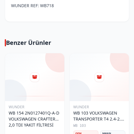
WUNDER REF: WB718
Benzer Ürünler
WUNDER
WUNDER
WB 154 2N0127401Q-A-D
WB 103 VOLKSWAGEN
VOLKSWAGEN CRAFTER
TRANSPORTER T4 2.4-2.5
2,0 TDI YAKIT FİLTRESİ
MOTOR- CADDY E.M 1H0
WB 103
127 401 C Yakıt/Mazot
OEM
MANN