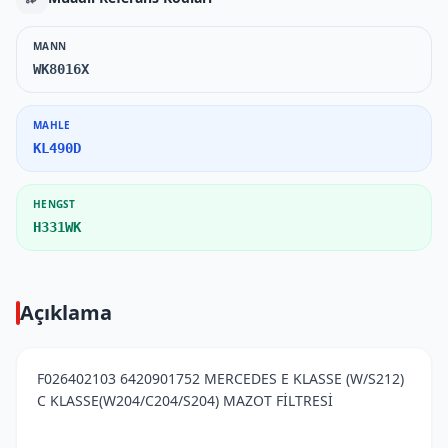
MANN
WK8016X
MAHLE
KL490D
HENGST
H331WK
Açıklama
F026402103 6420901752 MERCEDES E KLASSE (W/S212)
C KLASSE(W204/C204/S204) MAZOT FİLTRESİ