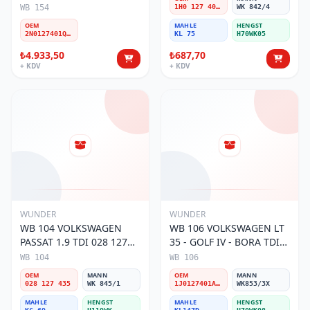
Filtresi
WB 154
1H0 127 401 C
WK 842/4
OEM
MAHLE
HENGST
2N0127401Q-A-D
KL 75
H70WK05
₺4.933,50
₺687,70
+ KDV
+ KDV
WUNDER
WUNDER
WB 104 VOLKSWAGEN
WB 106 VOLKSWAGEN LT
PASSAT 1.9 TDI 028 127
35 - GOLF IV - BORA TDI
435 Yakıt/Mazot Filtresi
1J0 127 401 Yakıt/Mazot
WB 104
WB 106
Filtresi
OEM
MANN
OEM
MANN
028 127 435
WK 845/1
1J0127401A/2D0127399/1J0127399A
WK853/3X
MAHLE
HENGST
MAHLE
HENGST