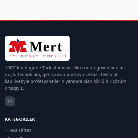
1967'den bugüne Türk otomotiv sektörünün güvenilir ismi;
güçlü tedarik ağı, geniş ürün portföyü ve hızlı teslimat
kabiliyetiyle profesyonellerin yanında olan köklü bir çözüm
ortağıyız.
KATEGORILER
Hava Filtresi