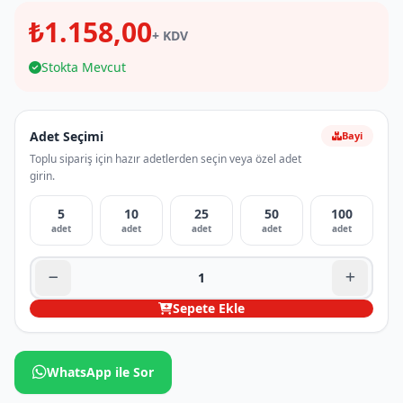
₺1.158,00
+ KDV
Stokta Mevcut
Adet Seçimi
Bayi
Toplu sipariş için hazır adetlerden seçin veya özel adet
girin.
5
10
25
50
100
adet
adet
adet
adet
adet
Sepete Ekle
WhatsApp ile Sor