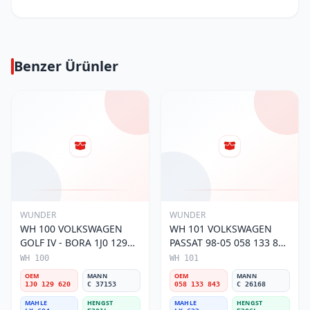
Benzer Ürünler
WUNDER
WUNDER
WH 100 VOLKSWAGEN
WH 101 VOLKSWAGEN
GOLF IV - BORA 1J0 129
PASSAT 98-05 058 133 843
620 Hava Filtresi
Hava Filtresi
WH 100
WH 101
OEM
MANN
OEM
MANN
1J0 129 620
C 37153
058 133 843
C 26168
MAHLE
HENGST
MAHLE
HENGST