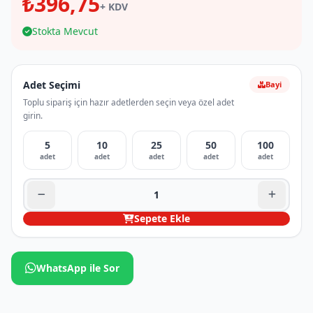
₺396,75
+ KDV
Stokta Mevcut
Adet Seçimi
Bayi
Toplu sipariş için hazır adetlerden seçin veya özel adet
girin.
5
10
25
50
100
adet
adet
adet
adet
adet
Sepete Ekle
WhatsApp ile Sor