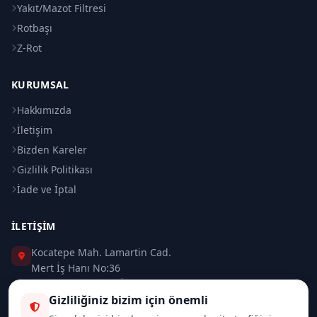
Yakıt/Mazot Filtresi
Rotbaşı
Z-Rot
KURUMSAL
Hakkımızda
İletişim
Bizden Kareler
Gizlilik Politikası
İade ve İptal
İLETIŞIM
Kocatepe Mah. Lamartin Cad.
Mert İş Hanı No:36
Taksim / Beyoğlu / İSTANBUL
Gizliliğiniz bizim için önemli
0 (212) 235 37 83