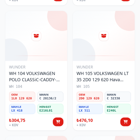
+ KDV
+ KDV
WUNDER
WUNDER
WH 104 VOLKSWAGEN
WH 105 VOLKSWAGEN LT
POLO CLASSiC-CADDY-
35 2D0 129 620 Hava
SEAT iBiZA 1L0 129 620
Filtresi
WH 104
WH 105
Hava Filtresi
OEM
MANN
OEM
MANN
1L0 129 620
C 28136/2
2D0 129 620
C 32338
MAHLE
HENGST
MAHLE
HENGST
LX 418
E216L01
LX 511
E240L
₺304,75
₺476,10
+ KDV
+ KDV