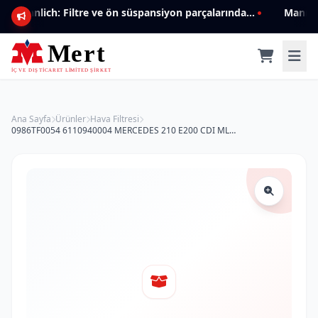
Mannlich: Filtre ve ön süspansiyon parçalarında genişleyen ürün yelpazesiyle kalite ve güven.
Ana Sayfa
Ürünler
Hava Filtresi
0986TF0054 6110940004 MERCEDES 210 E200 CDI ML270 CDI HAVA FİLTRESİ