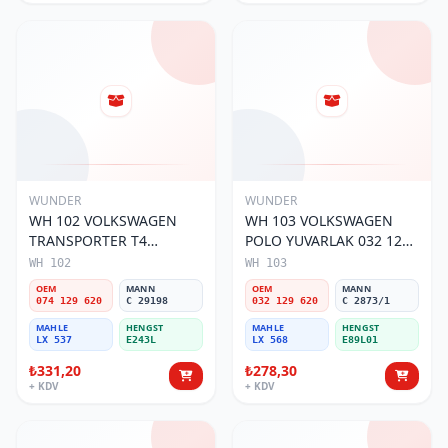
WUNDER
WUNDER
WH 102 VOLKSWAGEN
WH 103 VOLKSWAGEN
TRANSPORTER T4
POLO YUVARLAK 032 129
(SÜNGERSiZ) 074 129 620
620 Hava Filtresi
WH 102
WH 103
Hava Filtresi
OEM
MANN
OEM
MANN
074 129 620
C 29198
032 129 620
C 2873/1
MAHLE
HENGST
MAHLE
HENGST
LX 537
E243L
LX 568
E89L01
₺331,20
₺278,30
+ KDV
+ KDV