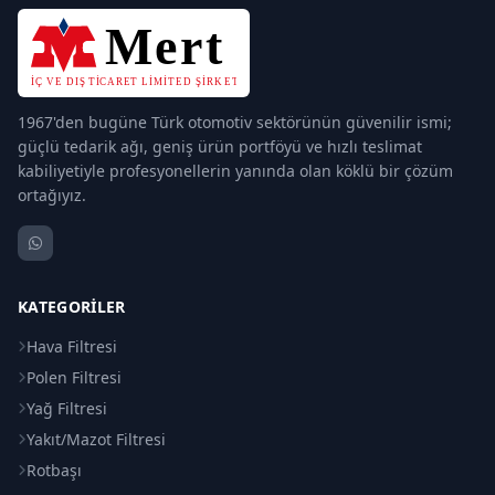
1967'den bugüne Türk otomotiv sektörünün güvenilir ismi;
güçlü tedarik ağı, geniş ürün portföyü ve hızlı teslimat
kabiliyetiyle profesyonellerin yanında olan köklü bir çözüm
ortağıyız.
KATEGORILER
Hava Filtresi
Polen Filtresi
Yağ Filtresi
Yakıt/Mazot Filtresi
Rotbaşı