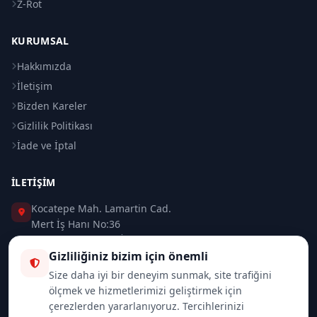
Z-Rot
KURUMSAL
Hakkımızda
İletişim
Bizden Kareler
Gizlilik Politikası
İade ve İptal
İLETIŞIM
Kocatepe Mah. Lamartin Cad.
Mert İş Hanı No:36
Taksim / Beyoğlu / İSTANBUL
Gizliliğiniz bizim için önemli
0 (212) 235 37 83
Size daha iyi bir deneyim sunmak, site trafiğini
ölçmek ve hizmetlerimizi geliştirmek için
0 (532) 418 08 46
çerezlerden yararlanıyoruz. Tercihlerinizi