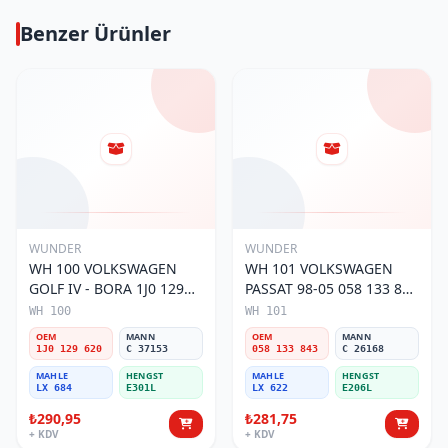
Benzer Ürünler
WUNDER
WUNDER
WH 100 VOLKSWAGEN
WH 101 VOLKSWAGEN
GOLF IV - BORA 1J0 129
PASSAT 98-05 058 133 843
620 Hava Filtresi
Hava Filtresi
WH 100
WH 101
OEM
MANN
OEM
MANN
1J0 129 620
C 37153
058 133 843
C 26168
MAHLE
HENGST
MAHLE
HENGST
LX 684
E301L
LX 622
E206L
₺290,95
₺281,75
+ KDV
+ KDV