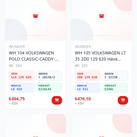
WUNDER
WUNDER
WH 104 VOLKSWAGEN
WH 105 VOLKSWAGEN LT
POLO CLASSiC-CADDY-
35 2D0 129 620 Hava
SEAT iBiZA 1L0 129 620
Filtresi
WH 104
WH 105
Hava Filtresi
OEM
MANN
OEM
MANN
1L0 129 620
C 28136/2
2D0 129 620
C 32338
MAHLE
HENGST
MAHLE
HENGST
LX 418
E216L01
LX 511
E240L
₺304,75
₺476,10
+ KDV
+ KDV