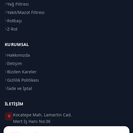
Yağ Filtresi
Yakıt/Mazot Filtresi
Rotbaşı
Z-Rot
KURUMSAL
Hakkımızda
İletişim
Bizden Kareler
Gizlilik Politikası
İade ve İptal
İLETIŞIM
Kocatepe Mah. Lamartin Cad.
Mert İş Hanı No:36
Taksim / Beyoğlu / İSTANBUL