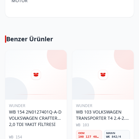
MOTOR
Benzer Ürünler
WUNDER
WUNDER
WB 154 2N0127401Q-A-D
WB 103 VOLKSWAGEN
VOLKSWAGEN CRAFTER
TRANSPORTER T4 2.4-2.5
2,0 TDI YAKIT FİLTRESİ
MOTOR- CADDY E.M 1H0
WB 103
127 401 C Yakıt/Mazot
OEM
MANN
Filtresi
WB 154
1H0 127 401 C
WK 842/4