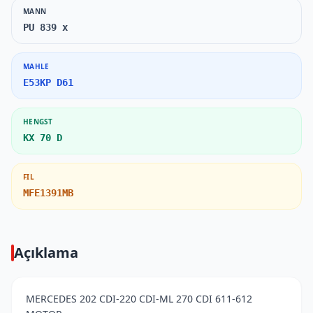
MANN
PU 839 x
MAHLE
E53KP D61
HENGST
KX 70 D
FIL
MFE1391MB
Açıklama
MERCEDES 202 CDI-220 CDI-ML 270 CDI 611-612