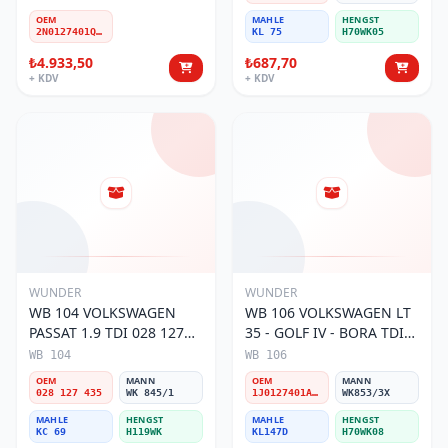
OEM
MAHLE
HENGST
2N0127401Q-A-D
KL 75
H70WK05
₺4.933,50
₺687,70
+ KDV
+ KDV
WUNDER
WUNDER
WB 104 VOLKSWAGEN
WB 106 VOLKSWAGEN LT
PASSAT 1.9 TDI 028 127
35 - GOLF IV - BORA TDI
435 Yakıt/Mazot Filtresi
1J0 127 401 Yakıt/Mazot
WB 104
WB 106
Filtresi
OEM
MANN
OEM
MANN
028 127 435
WK 845/1
1J0127401A/2D0127399/1J0127399A
WK853/3X
MAHLE
HENGST
MAHLE
HENGST
KC 69
H119WK
KL147D
H70WK08