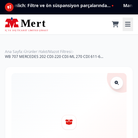
Mannlich: Filtre ve ön süspansiyon parçalarında genişleyen ürün yelpazesiyle kalite ve güven.
Ana Sayfa
Ürünler
Yakıt/Mazot Filtresi
WB 707 MERCEDES 202 CDI-220 CDI-ML 270 CDI 611-612 MOTOR 611 090 0051 Yakıt/Mazot Filtresi