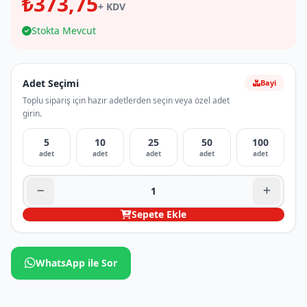
₺373,75
+ KDV
Stokta Mevcut
Adet Seçimi
Bayi
Toplu sipariş için hazır adetlerden seçin veya özel adet
girin.
5
10
25
50
100
adet
adet
adet
adet
adet
Sepete Ekle
WhatsApp ile Sor