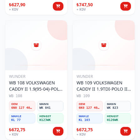
₺627,90
₺747,50
+ KDV
+ KDV
WUNDER
WUNDER
WB 108 VOLKSWAGEN
WB 109 VOLKSWAGEN
CADDY II 1.9(95-04)-POLO
CADDY II 1.9TDI-POLO III
III 1.9TDI 6N0 127 401 C
1.9TDI 6K0 127 401 G
WB 108
WB 109
Yakıt/Mazot Filtresi
Yakıt/Mazot Filtresi
OEM
MANN
OEM
MANN
6N0 127 401 C
WK 841
6K0 127 401 G
WK 823
MAHLE
HENGST
MAHLE
HENGST
KL 77
H123WK
KL 103
H126WK
₺672,75
₺672,75
+ KDV
+ KDV