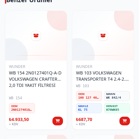
WUNDER
WUNDER
WB 154 2N0127401Q-A-D
WB 103 VOLKSWAGEN
VOLKSWAGEN CRAFTER
TRANSPORTER T4 2.4-2.5
2,0 TDI YAKIT FİLTRESİ
MOTOR- CADDY E.M 1H0
WB 103
127 401 C Yakıt/Mazot
OEM
MANN
Filtresi
WB 154
1H0 127 401 C
WK 842/4
OEM
MAHLE
HENGST
2N0127401Q-A-D
KL 75
H70WK05
₺4.933,50
₺687,70
+ KDV
+ KDV