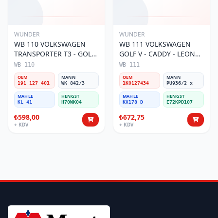
WUNDER
WUNDER
WB 110 VOLKSWAGEN
WB 111 VOLKSWAGEN
TRANSPORTER T3 - GOLF
GOLF V - CADDY - LEON
II 191 127 401
04-10 1K0 127 434
WB 110
WB 111
Yakıt/Mazot Filtresi
Yakıt/Mazot Filtresi
OEM
MANN
OEM
MANN
191 127 401
WK 842/3
1K0127434
PU936/2 x
MAHLE
HENGST
MAHLE
HENGST
KL 41
H70WK04
KX178 D
E72KPD107
₺598,00
₺672,75
+ KDV
+ KDV