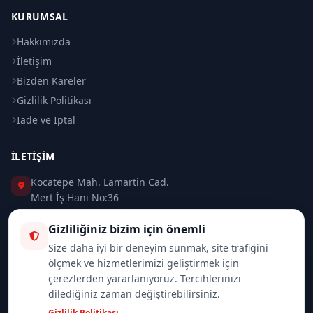
KURUMSAL
Hakkımızda
İletişim
Bizden Kareler
Gizlilik Politikası
İade ve İptal
İLETIŞIM
Kocatepe Mah. Lamartin Cad.
Mert İş Hanı No:36
Taksim / Beyoğlu / İSTANBUL
Gizliliğiniz bizim için önemli
0 (212) 235 37 83
Size daha iyi bir deneyim sunmak, site trafiğini
ölçmek ve hizmetlerimizi geliştirmek için
0 (532) 418 08 46
çerezlerden yararlanıyoruz. Tercihlerinizi
dilediğiniz zaman değiştirebilirsiniz.
info@merttrade.com
Gizlilik Politikası