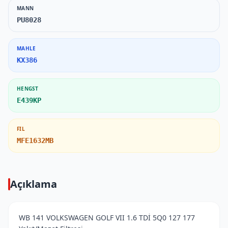
MANN
PU8028
MAHLE
KX386
HENGST
E439KP
FIL
MFE1632MB
Açıklama
WB 141 VOLKSWAGEN GOLF VII 1.6 TDİ 5Q0 127 177