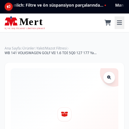
Mannlich: Filtre ve ön süspansiyon parçalarında genişleyen ürün yelpazesiyle kalite ve güven.
Ana Sayfa
Ürünler
Yakıt/Mazot Filtresi
WB 141 VOLKSWAGEN GOLF VII 1.6 TDİ 5Q0 127 177 Yakıt/Mazot Filtresi