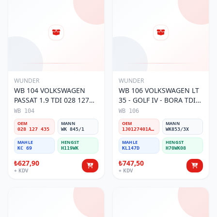
WUNDER
WUNDER
WB 104 VOLKSWAGEN
WB 106 VOLKSWAGEN LT
PASSAT 1.9 TDI 028 127
35 - GOLF IV - BORA TDI
435 Yakıt/Mazot Filtresi
1J0 127 401 Yakıt/Mazot
WB 104
WB 106
Filtresi
OEM
MANN
OEM
MANN
028 127 435
WK 845/1
1J0127401A/2D0127399/1J0127399A
WK853/3X
MAHLE
HENGST
MAHLE
HENGST
KC 69
H119WK
KL147D
H70WK08
₺627,90
₺747,50
+ KDV
+ KDV