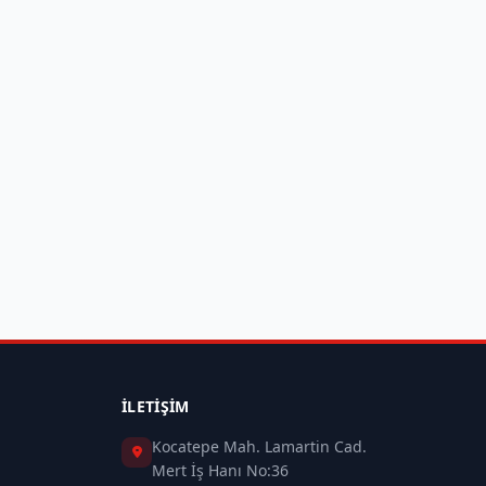
İLETIŞIM
Kocatepe Mah. Lamartin Cad.
Mert İş Hanı No:36