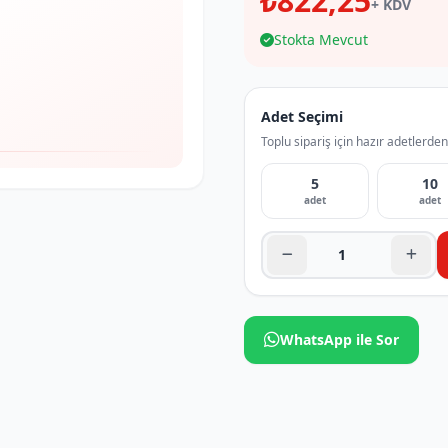
₺822,25
+ KDV
Stokta Mevcut
Adet Seçimi
Toplu sipariş için hazır adetlerden
5
10
adet
adet
WhatsApp ile Sor