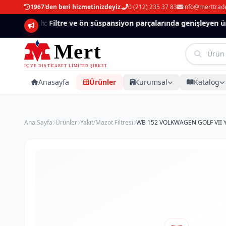
1967'den beri hizmetinizdeyiz.
0 (212) 235 37 83
info@merttrad
Mannlich: Filtre ve ön süspansiyon parçalarında genişleyen ürün
Anasayfa
Ürünler
Kurumsal
Katalog
Ana Sayfa
Ürünler
Yakıt/Mazot Filtresi