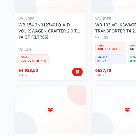
WUNDER
WUNDER
WB 154 2N0127401Q-A-D
WB 103 VOLKSWAG
VOLKSWAGEN CRAFTER 2,0 TDI
TRANSPORTER T4 2.
YAKIT FİLTRESİ
MOTOR- CADDY E.M
WB 103
401 C Yakıt/Mazot Fi
OEM
MA
WB 154
1H0 127 401 C
WK 
OEM
MAHLE
HEN
2N0127401Q-A-D
KL 75
H70
₺4.933,50
₺687,70
+ KDV
+ KDV