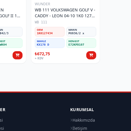
WUNDER
EN
WB 111 VOLKSWAGEN GOLF V -
OLF II 191
CADDY - LEON 04-10 1K0 127
Filtresi
434 Yakıt/Mazot Filtresi
WB 111
NN
OEM
MANN
842/3
1K0127434
PU936/2 x
GST
MAHLE
HENGST
WK04
KX178 D
E72KPD107
₺672,75
+ KDV
LER
KURUMSAL
si
Hakkımızda
esi
İletişim