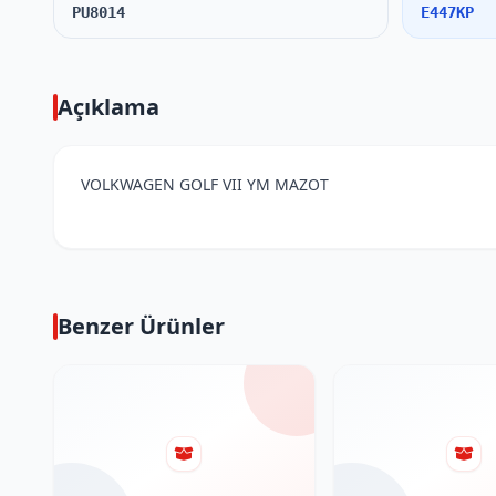
PU8014
E447KP
Açıklama
VOLKWAGEN GOLF VII YM MAZOT
Benzer Ürünler