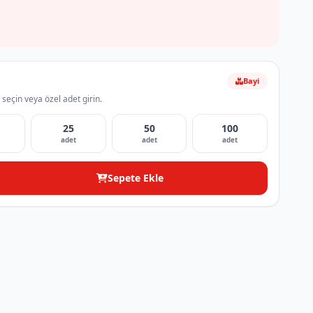
Bayi
 seçin veya özel adet girin.
25
50
100
adet
adet
adet
Sepete Ekle