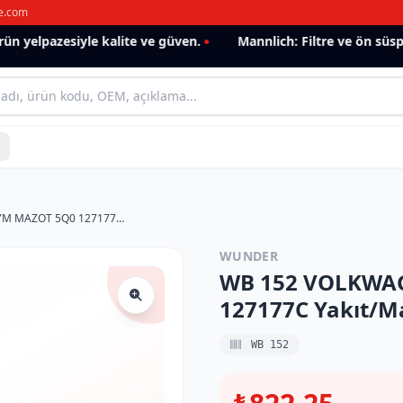
e.com
 yelpazesiyle kalite ve güven.
Mannlich: Filtre ve ön süspan
WB 152 VOLKWAGEN GOLF VII YM MAZOT 5Q0 127177C Yakıt/Mazot Filtresi
WUNDER
WB 152 VOLKWAG
127177C Yakıt/Ma
WB 152