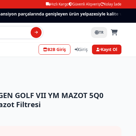
Hızlı Kargo
Güvenli Alışveriş
Kolay İade
siyon parçalarında genişleyen ürün yelpazesiyle kalite ve güven.
TR
B2B Giriş
Giriş
Kayıt Ol
EN GOLF VII YM MAZOT 5Q0
zot Filtresi