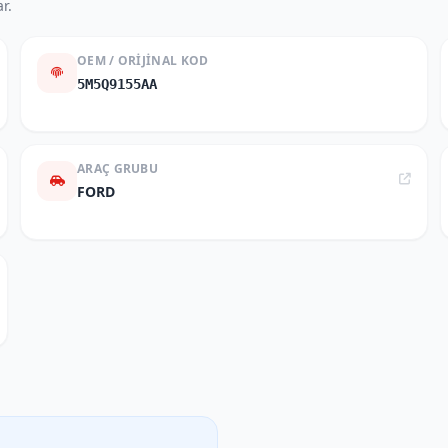
r.
OEM / ORIJINAL KOD
5M5Q9155AA
ARAÇ GRUBU
FORD