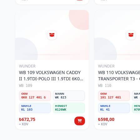
WUNDER
WUNDER
WB 109 VOLKSWAGEN CADDY
WB 110 VOLKSWAG
II 1.9TDI-POLO III 1.9TDI 6K0
TRANSPORTER T3 - G
127 401 G Yakıt/Mazot Filtresi
127 401 Yakıt/Mazot 
WB 109
WB 110
OEM
MANN
OEM
MA
6K0 127 401 G
WK 823
191 127 401
WK 
MAHLE
HENGST
MAHLE
HEN
KL 103
H126WK
KL 41
H70
₺672,75
₺598,00
+ KDV
+ KDV