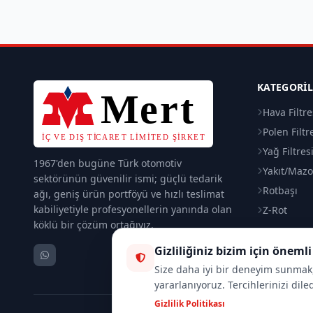
KATEGORI
Hava Filtre
Polen Filtr
Yağ Filtres
1967'den bugüne Türk otomotiv
Yakıt/Mazot
sektörünün güvenilir ismi; güçlü tedarik
Rotbaşı
ağı, geniş ürün portföyü ve hızlı teslimat
kabiliyetiyle profesyonellerin yanında olan
Z-Rot
köklü bir çözüm ortağıyız.
Gizliliğiniz bizim için önemli
Size daha iyi bir deneyim sunmak, 
yararlanıyoruz. Tercihlerinizi dile
Gizlilik Politikası