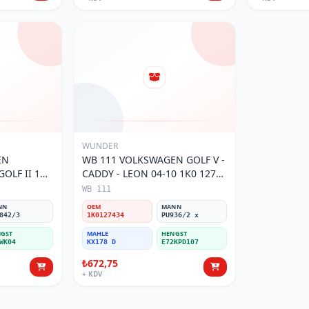
WUNDER
EN
WB 111 VOLKSWAGEN GOLF V -
OLF II 191
CADDY - LEON 04-10 1K0 127
Filtresi
434 Yakıt/Mazot Filtresi
WB 111
NN
OEM
MANN
842/3
1K0127434
PU936/2 x
GST
MAHLE
HENGST
WK04
KX178 D
E72KPD107
₺672,75
+ KDV