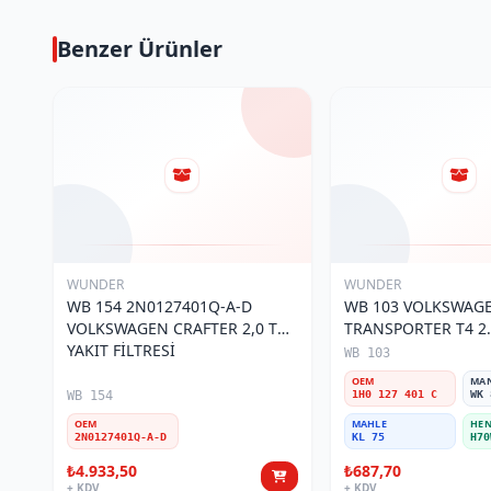
Benzer Ürünler
WUNDER
WUNDER
WB 154 2N0127401Q-A-D
WB 103 VOLKSWAG
VOLKSWAGEN CRAFTER 2,0 TDI
TRANSPORTER T4 2.
YAKIT FİLTRESİ
MOTOR- CADDY E.M
WB 103
401 C Yakıt/Mazot Fi
OEM
MA
WB 154
1H0 127 401 C
WK 
OEM
MAHLE
HEN
2N0127401Q-A-D
KL 75
H70
₺4.933,50
₺687,70
+ KDV
+ KDV