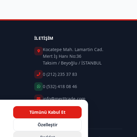
İLETIŞIM
Kocatepe Mah. Lamartin Cad.
Mert İş Hanı No:36
Taksim / Beyoğlu / İSTANBUL
0 (212) 235 37 83
0 (532) 418 08 46
info@merttrade.com
Tümünü Kabul Et
İletişim Sayfası
n
Özelleştir