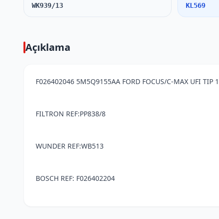
WK939/13
KL569
Açıklama
F026402046 5M5Q9155AA FORD FOCUS/C-MAX UFI TIP 1
FILTRON REF:PP838/8
WUNDER REF:WB513
BOSCH REF: F026402204