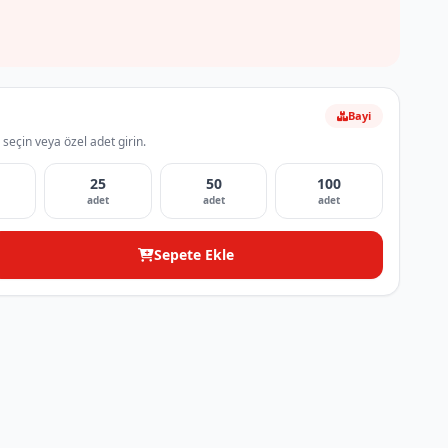
Bayi
 seçin veya özel adet girin.
25
50
100
adet
adet
adet
Sepete Ekle