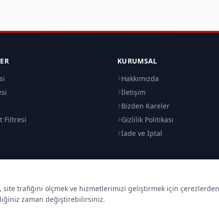
LER
KURUMSAL
si
Hakkımızda
esi
İletişim
i
Bizden Kareler
 Filtresi
Gizlilik Politikası
İade ve İptal
site trafiğini ölçmek ve hizmetlerimizi geliştirmek için çerezlerde
diğiniz zaman değiştirebilirsiniz.