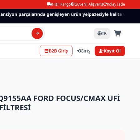
Hızlı Kargo
Güvenli Alışveriş
Kolay İade
siyon parçalarında genişleyen ürün yelpazesiyle kalite ve güven.
TR
B2B Giriş
Giriş
Kayıt Ol
Q9155AA FORD FOCUS/CMAX UFİ
FİLTRESİ