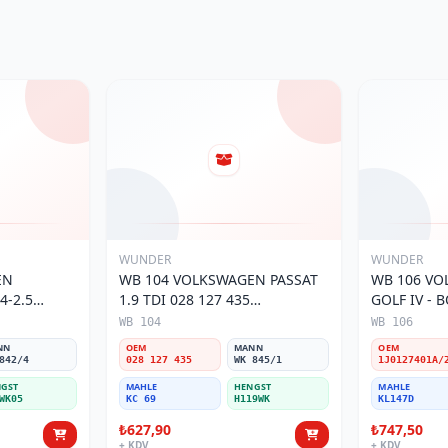
WUNDER
WUNDER
EN
WB 104 VOLKSWAGEN PASSAT
WB 106 VO
4-2.5
1.9 TDI 028 127 435
GOLF IV - 
 1H0 127
Yakıt/Mazot Filtresi
Yakıt/Mazot 
WB 104
WB 106
ltresi
NN
OEM
MANN
OEM
842/4
028 127 435
WK 845/1
GST
MAHLE
HENGST
MAHLE
WK05
KC 69
H119WK
KL147D
₺627,90
₺747,50
+ KDV
+ KDV