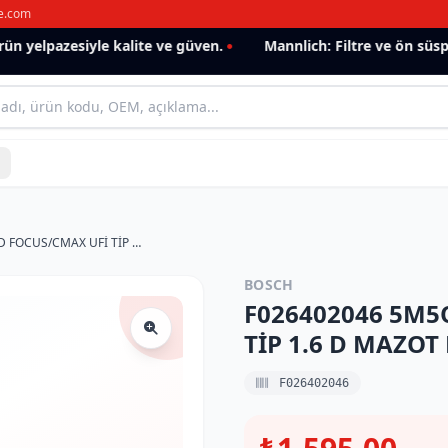
e.com
 yelpazesiyle kalite ve güven.
Mannlich: Filtre ve ön süspan
F026402046 5M5Q9155AA FORD FOCUS/CMAX UFİ TİP 1.6 D MAZOT FİLTRESİ
BOSCH
F026402046 5M5
TİP 1.6 D MAZOT 
F026402046