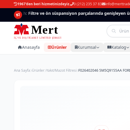
1967'den beri hizmetinizdeyiz.
0 (212) 235 37 83
info@merttrad
Mannlich: Filtre ve ön süspansiyon parçalarında genişleyen ürün
Anasayfa
Ürünler
Kurumsal
Katalog
Ana Sayfa
Ürünler
Yakıt/Mazot Filtresi