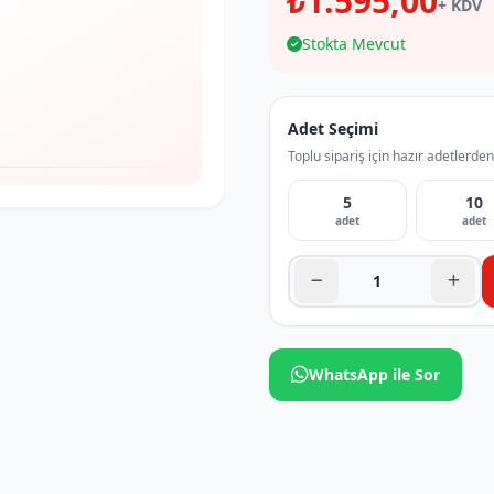
₺1.595,00
+ KDV
Stokta Mevcut
Adet Seçimi
Toplu sipariş için hazır adetlerden
5
10
adet
adet
WhatsApp ile Sor