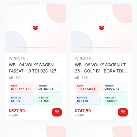
WUNDER
WUNDER
WB 104 VOLKSWAGEN
WB 106 VOLKSWAGEN LT
PASSAT 1.9 TDI 028 127
35 - GOLF IV - BORA TDI
435 Yakıt/Mazot Filtresi
1J0 127 401 Yakıt/Mazot
WB 104
WB 106
Filtresi
OEM
MANN
OEM
MANN
028 127 435
WK 845/1
1J0127401A/2D0127399/1J0127399A
WK853/3X
MAHLE
HENGST
MAHLE
HENGST
KC 69
H119WK
KL147D
H70WK08
₺627,90
₺747,50
+ KDV
+ KDV