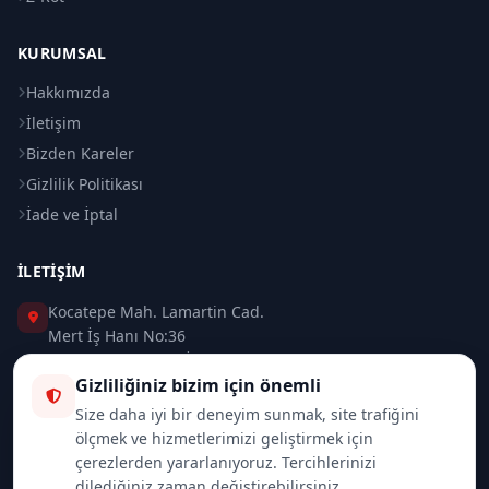
KURUMSAL
Hakkımızda
İletişim
Bizden Kareler
Gizlilik Politikası
İade ve İptal
İLETIŞIM
Kocatepe Mah. Lamartin Cad.
Mert İş Hanı No:36
Taksim / Beyoğlu / İSTANBUL
Gizliliğiniz bizim için önemli
0 (212) 235 37 83
Size daha iyi bir deneyim sunmak, site trafiğini
ölçmek ve hizmetlerimizi geliştirmek için
0 (532) 418 08 46
çerezlerden yararlanıyoruz. Tercihlerinizi
dilediğiniz zaman değiştirebilirsiniz.
info@merttrade.com