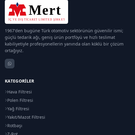
1967'den bugüne Türk otomotiv sektörünün güvenilir ismi;
güçlü tedarik ağı, geniş ürün portföyü ve hızlı teslimat
kabiliyetiyle profesyonellerin yanında olan köklü bir çözüm
ortağıyız.
KATEGORILER
Hava Filtresi
Polen Filtresi
Yağ Filtresi
Yakıt/Mazot Filtresi
Rotbaşı
Z-Rot