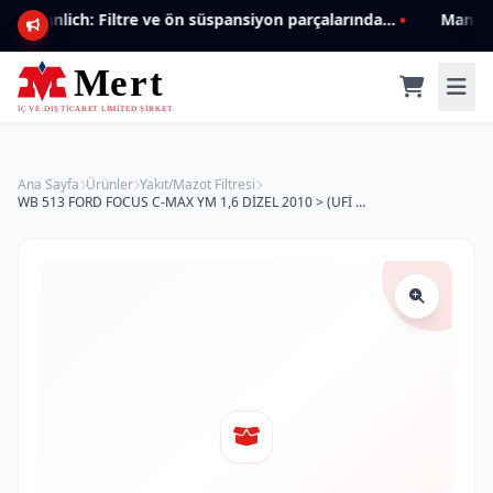
Mannlich: Filtre ve ön süspansiyon parçalarında genişleyen ürün yelpazesiyle kalite ve güven.
Ana Sayfa
Ürünler
Yakıt/Mazot Filtresi
WB 513 FORD FOCUS C-MAX YM 1,6 DİZEL 2010 > (UFİ TİP OLAN) 5M5Q-9155-AA Yakıt/Mazot Filtresi