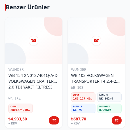
Benzer Ürünler
WUNDER
WUNDER
WB 154 2N0127401Q-A-D
WB 103 VOLKSWAGEN
VOLKSWAGEN CRAFTER
TRANSPORTER T4 2.4-2.5
2,0 TDI YAKIT FİLTRESİ
MOTOR- CADDY E.M 1H0
WB 103
127 401 C Yakıt/Mazot
OEM
MANN
Filtresi
WB 154
1H0 127 401 C
WK 842/4
OEM
MAHLE
HENGST
2N0127401Q-A-D
KL 75
H70WK05
₺4.933,50
₺687,70
+ KDV
+ KDV