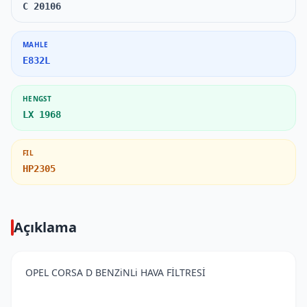
C 20106
MAHLE
E832L
HENGST
LX 1968
FIL
HP2305
Açıklama
OPEL CORSA D BENZiNLi HAVA FİLTRESİ