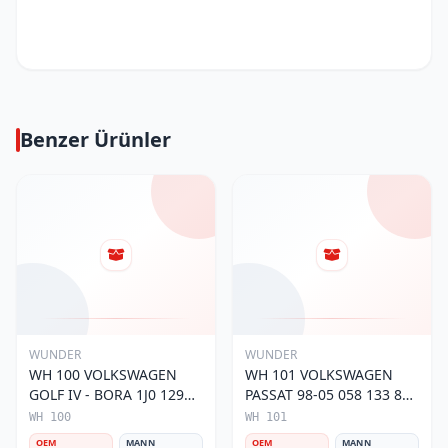
Benzer Ürünler
WUNDER
WUNDER
WH 100 VOLKSWAGEN
WH 101 VOLKSWAGEN
GOLF IV - BORA 1J0 129
PASSAT 98-05 058 133 843
620 Hava Filtresi
Hava Filtresi
WH 100
WH 101
OEM
MANN
OEM
MANN