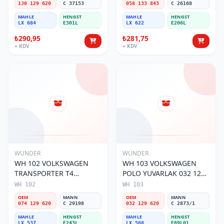
1J0 129 620
C 37153
058 133 843
C 26168
MAHLE
HENGST
MAHLE
HENGST
LX 684
E301L
LX 622
E206L
₺290,95
₺281,75
+ KDV
+ KDV
WUNDER
WUNDER
WH 102 VOLKSWAGEN
WH 103 VOLKSWAGEN
TRANSPORTER T4
POLO YUVARLAK 032 129
(SÜNGERSiZ) 074 129 620
620 Hava Filtresi
WH 102
WH 103
Hava Filtresi
OEM
MANN
OEM
MANN
074 129 620
C 29198
032 129 620
C 2873/1
MAHLE
HENGST
MAHLE
HENGST
LX 537
E243L
LX 568
E89L01