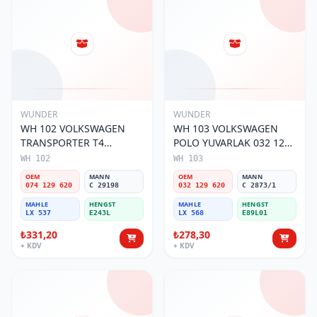
WUNDER
WUNDER
WH 102 VOLKSWAGEN
WH 103 VOLKSWAGEN
TRANSPORTER T4
POLO YUVARLAK 032 129
(SÜNGERSiZ) 074 129 620
620 Hava Filtresi
WH 102
WH 103
Hava Filtresi
OEM
MANN
OEM
MANN
074 129 620
C 29198
032 129 620
C 2873/1
MAHLE
HENGST
MAHLE
HENGST
LX 537
E243L
LX 568
E89L01
₺331,20
₺278,30
+ KDV
+ KDV