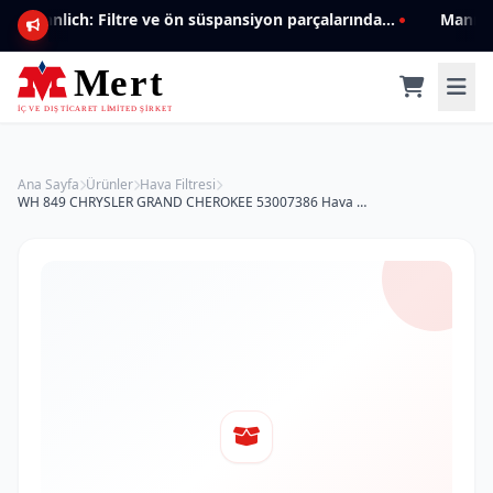
Mannlich: Filtre ve ön süspansiyon parçalarında genişleyen ürün yelpazesiyle kalite ve güven.
Ana Sayfa
Ürünler
Hava Filtresi
WH 849 CHRYSLER GRAND CHEROKEE 53007386 Hava Filtresi