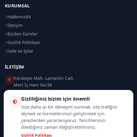
KURUMSAL
Hakkımızda
İletişim
Bizden Kareler
Gizlilik Politikası
İade ve İptal
İLETIŞIM
Kocatepe Mah. Lamartin Cad.
Mert İş Hanı No:36
Taksim / Beyoğlu / İSTANBUL
Gizliliğiniz bizim için önemli
0 (212) 235 37 83
Size daha iyi bir deneyim sunmak, site trafiğini
ölçmek ve hizmetlerimizi geliştirmek için
0 (532) 418 08 46
çerezlerden yararlanıyoruz. Tercihlerinizi
dilediğiniz zaman değiştirebilirsiniz.
info@merttrade.com
Gizlilik Politikası