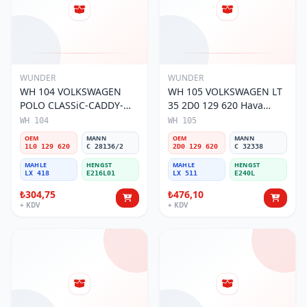
WUNDER
WUNDER
WH 104 VOLKSWAGEN
WH 105 VOLKSWAGEN LT
POLO CLASSiC-CADDY-
35 2D0 129 620 Hava
SEAT iBiZA 1L0 129 620
Filtresi
WH 104
WH 105
Hava Filtresi
OEM
MANN
OEM
MANN
1L0 129 620
C 28136/2
2D0 129 620
C 32338
MAHLE
HENGST
MAHLE
HENGST
LX 418
E216L01
LX 511
E240L
₺304,75
₺476,10
+ KDV
+ KDV