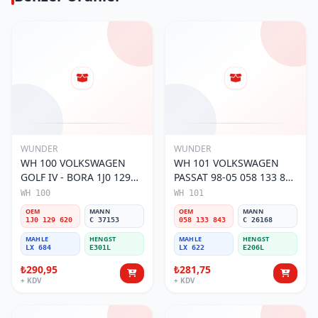
WUNDER
WUNDER
WH 100 VOLKSWAGEN
WH 101 VOLKSWAGEN
GOLF IV - BORA 1J0 129
PASSAT 98-05 058 133 843
620 Hava Filtresi
Hava Filtresi
WH 100
WH 101
OEM
MANN
OEM
MANN
1J0 129 620
C 37153
058 133 843
C 26168
MAHLE
HENGST
MAHLE
HENGST
LX 684
E301L
LX 622
E206L
₺290,95
₺281,75
+ KDV
+ KDV