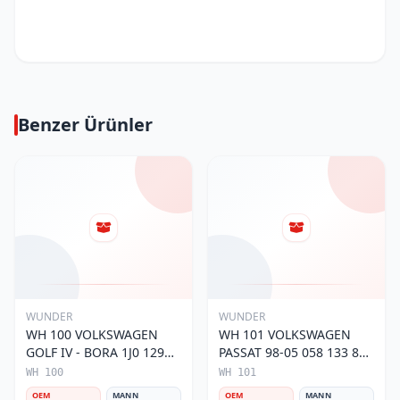
Benzer Ürünler
WUNDER
WUNDER
WH 100 VOLKSWAGEN
WH 101 VOLKSWAGEN
GOLF IV - BORA 1J0 129
PASSAT 98-05 058 133 843
620 Hava Filtresi
Hava Filtresi
WH 100
WH 101
OEM
MANN
OEM
MANN