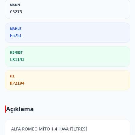
MANN
C3275
MAHLE
E575L
HENGST
LX1143
FIL
HP2194
Açıklama
ALFA ROMEO MİTO 1,4 HAVA FİLTRESİ