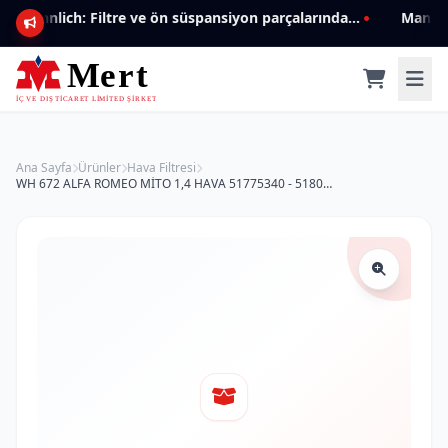
Mannlich: Filtre ve ön süspansiyon parçalarında genişleyen ürün yelpazesiyle kalite ve güven.
Ana Sayfa
Ürünler
Hava Filtresi
WH 672 ALFA ROMEO MİTO 1,4 HAVA 51775340 - 51806865 Hava Filtresi