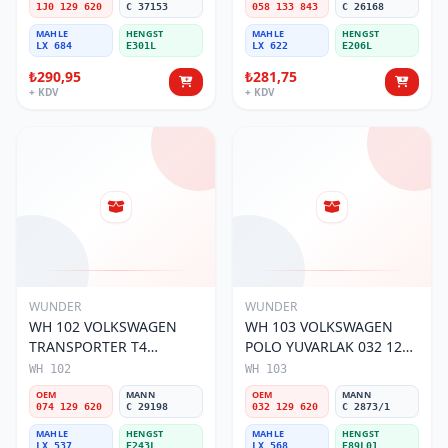
1J0 129 620
C 37153
058 133 843
C 26168
MAHLE
HENGST
MAHLE
HENGST
LX 684
E301L
LX 622
E206L
₺290,95
₺281,75
+ KDV
+ KDV
WUNDER
WUNDER
WH 102 VOLKSWAGEN
WH 103 VOLKSWAGEN
TRANSPORTER T4
POLO YUVARLAK 032 129
(SÜNGERSiZ) 074 129 620
620 Hava Filtresi
WH 102
WH 103
Hava Filtresi
OEM
MANN
OEM
MANN
074 129 620
C 29198
032 129 620
C 2873/1
MAHLE
HENGST
MAHLE
HENGST
LX 537
E243L
LX 568
E89L01