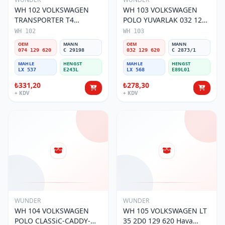
WH 102 VOLKSWAGEN
WH 103 VOLKSWAGEN
TRANSPORTER T4
POLO YUVARLAK 032 129
(SÜNGERSiZ) 074 129 620
620 Hava Filtresi
WH 102
WH 103
Hava Filtresi
OEM
MANN
OEM
MANN
074 129 620
C 29198
032 129 620
C 2873/1
MAHLE
HENGST
MAHLE
HENGST
LX 537
E243L
LX 568
E89L01
₺331,20
₺278,30
+ KDV
+ KDV
WUNDER
WUNDER
WH 104 VOLKSWAGEN
WH 105 VOLKSWAGEN LT
POLO CLASSiC-CADDY-
35 2D0 129 620 Hava