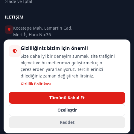
İade ve İptal
İLETIŞIM
Kocatepe Mah. Lamartin Cad.
Mert İş Hanı No:36
Taksim / Beyoğlu / İSTANBUL
Gizliliğiniz bizim için önemli
0 (212) 235 37 83
Size daha iyi bir deneyim sunmak, site trafiğini
ölçmek ve hizmetlerimizi geliştirmek için
0 (532) 418 08 46
çerezlerden yararlanıyoruz. Tercihlerinizi
dilediğiniz zaman değiştirebilirsiniz.
info@merttrade.com
Gizlilik Politikası
İletişim Sayfası
Tümünü Kabul Et
Özelleştir
© 2026
Mannlich | MertTrade.com
— Tüm hakları saklıdır.
Gizlilik
İade Politikası
Reddet