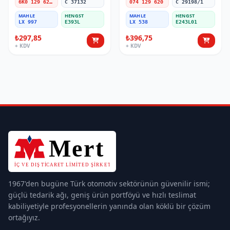
6K0 129 620 B
C 37132
074 129 620
C 29198/1
MAHLE
HENGST
MAHLE
HENGST
LX 997
E393L
LX 538
E243L01
₺297,85
₺396,75
+ KDV
+ KDV
1967'den bugüne Türk otomotiv sektörünün güvenilir ismi;
güçlü tedarik ağı, geniş ürün portföyü ve hızlı teslimat
kabiliyetiyle profesyonellerin yanında olan köklü bir çözüm
ortağıyız.