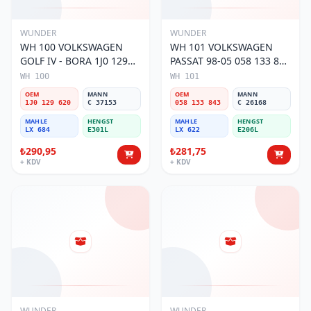
WUNDER
WUNDER
WH 100 VOLKSWAGEN
WH 101 VOLKSWAGEN
GOLF IV - BORA 1J0 129
PASSAT 98-05 058 133 843
620 Hava Filtresi
Hava Filtresi
WH 100
WH 101
OEM
MANN
OEM
MANN
1J0 129 620
C 37153
058 133 843
C 26168
MAHLE
HENGST
MAHLE
HENGST
LX 684
E301L
LX 622
E206L
₺290,95
₺281,75
+ KDV
+ KDV
WUNDER
WUNDER