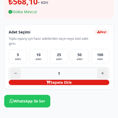
₺568,10
+ KDV
Stokta Mevcut
Adet Seçimi
Bayi
Toplu sipariş için hazır adetlerden seçin veya özel adet
girin.
5
10
25
50
100
adet
adet
adet
adet
adet
Sepete Ekle
WhatsApp ile Sor