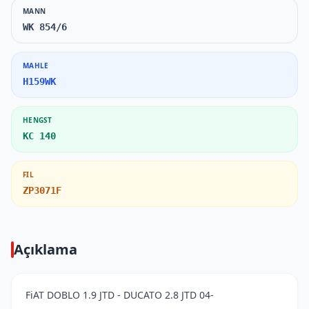
MANN
WK 854/6
MAHLE
H159WK
HENGST
KC 140
FIL
ZP3071F
Açıklama
FiAT DOBLO 1.9 JTD - DUCATO 2.8 JTD 04-