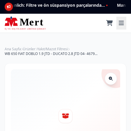
Mannlich: Filtre ve ön süspansiyon parçalarında genişleyen ürün yelpazesiyle kalite ve güven.
Ana Sayfa
Ürünler
Yakıt/Mazot Filtresi
WB 650 FiAT DOBLO 1.9 JTD - DUCATO 2.8 JTD 04- 46797378 Yakıt/Mazot Filtresi