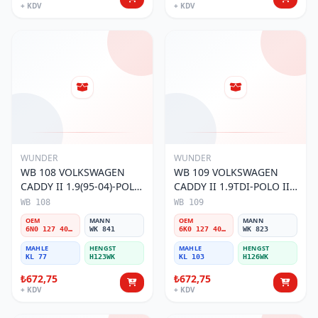
+ KDV
+ KDV
WUNDER
WUNDER
WB 108 VOLKSWAGEN
WB 109 VOLKSWAGEN
CADDY II 1.9(95-04)-POLO
CADDY II 1.9TDI-POLO III
III 1.9TDI 6N0 127 401 C
1.9TDI 6K0 127 401 G
WB 108
WB 109
Yakıt/Mazot Filtresi
Yakıt/Mazot Filtresi
OEM
MANN
OEM
MANN
6N0 127 401 C
WK 841
6K0 127 401 G
WK 823
MAHLE
HENGST
MAHLE
HENGST
KL 77
H123WK
KL 103
H126WK
₺672,75
₺672,75
+ KDV
+ KDV