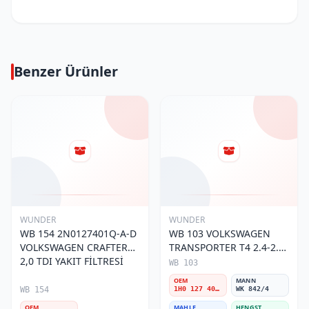
Benzer Ürünler
WUNDER
WUNDER
WB 154 2N0127401Q-A-D
WB 103 VOLKSWAGEN
VOLKSWAGEN CRAFTER
TRANSPORTER T4 2.4-2.5
2,0 TDI YAKIT FİLTRESİ
MOTOR- CADDY E.M 1H0
WB 103
127 401 C Yakıt/Mazot
OEM
MANN
Filtresi
WB 154
1H0 127 401 C
WK 842/4
OEM
MAHLE
HENGST