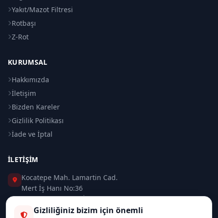
Yakıt/Mazot Filtresi
Rotbaşı
Z-Rot
KURUMSAL
Hakkımızda
İletişim
Bizden Kareler
Gizlilik Politikası
İade ve İptal
İLETIŞIM
Kocatepe Mah. Lamartin Cad.
Mert İş Hanı No:36
Taksim / Beyoğlu / İSTANBUL
Gizliliğiniz bizim için önemli
0 (212) 235 37 83