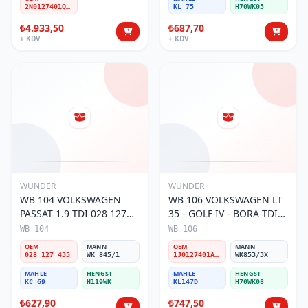
2N0127401Q-A-D
KL 75
H70WK05
₺4.933,50
₺687,70
+ KDV
+ KDV
WUNDER
WUNDER
WB 104 VOLKSWAGEN
WB 106 VOLKSWAGEN LT
PASSAT 1.9 TDI 028 127
35 - GOLF IV - BORA TDI
435 Yakıt/Mazot Filtresi
1J0 127 401 Yakıt/Mazot
WB 104
WB 106
Filtresi
OEM
MANN
OEM
MANN
028 127 435
WK 845/1
1J0127401A/2D0127399/1J0127399A
WK853/3X
MAHLE
HENGST
MAHLE
HENGST
KC 69
H119WK
KL147D
H70WK08
₺627,90
₺747,50