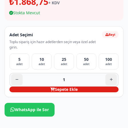
₺1.868,75
+ KDV
Stokta Mevcut
Adet Seçimi
Bayi
Toplu sipariş için hazır adetlerden seçin veya özel adet
girin.
5
10
25
50
100
adet
adet
adet
adet
adet
Sepete Ekle
WhatsApp ile Sor