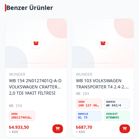
Benzer Ürünler
WUNDER
WUNDER
WB 154 2N0127401Q-A-D
WB 103 VOLKSWAGEN
VOLKSWAGEN CRAFTER
TRANSPORTER T4 2.4-2.5
2,0 TDI YAKIT FİLTRESİ
MOTOR- CADDY E.M 1H0
WB 103
127 401 C Yakıt/Mazot
OEM
MANN
Filtresi
WB 154
1H0 127 401 C
WK 842/4
OEM
MAHLE
HENGST
2N0127401Q-A-D
KL 75
H70WK05
₺4.933,50
₺687,70
+ KDV
+ KDV