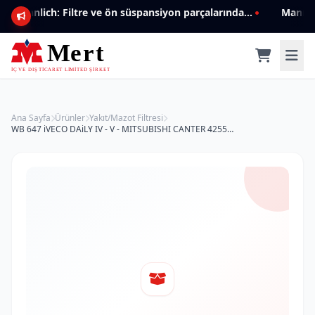
Mannlich: Filtre ve ön süspansiyon parçalarında genişleyen ürün yelpazesiyle kalite ve güven.
Ana Sayfa
Ürünler
Yakıt/Mazot Filtresi
WB 647 iVECO DAiLY IV - V - MITSUBISHI CANTER 42555920 Yakıt/Mazot Filtresi