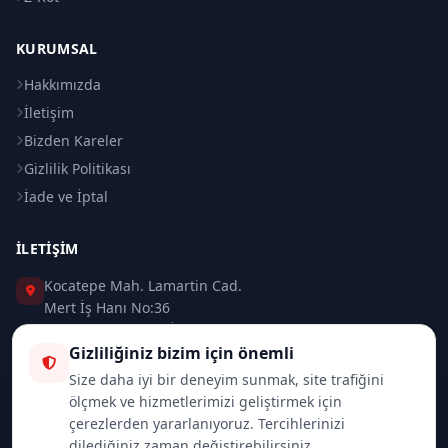
KURUMSAL
Hakkımızda
İletişim
Bizden Kareler
Gizlilik Politikası
İade ve İptal
İLETIŞIM
Kocatepe Mah. Lamartin Cad.
Mert İş Hanı No:36
Taksim / Beyoğlu / İSTANBUL
Gizliliğiniz bizim için önemli
0 (212) 235 37 83
Size daha iyi bir deneyim sunmak, site trafiğini
ölçmek ve hizmetlerimizi geliştirmek için
0 (532) 418 08 46
çerezlerden yararlanıyoruz. Tercihlerinizi
dilediğiniz zaman değiştirebilirsiniz.
info@merttrade.com