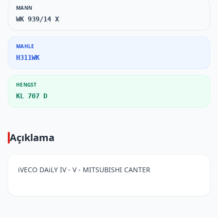
MANN
WK 939/14 X
MAHLE
H311WK
HENGST
KL 707 D
Açıklama
iVECO DAiLY IV - V - MITSUBISHI CANTER