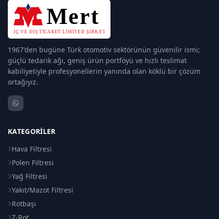
1967'den bugüne Türk otomotiv sektörünün güvenilir ismi;
güçlü tedarik ağı, geniş ürün portföyü ve hızlı teslimat
kabiliyetiyle profesyonellerin yanında olan köklü bir çözüm
ortağıyız.
KATEGORILER
Hava Filtresi
Polen Filtresi
Yağ Filtresi
Yakıt/Mazot Filtresi
Rotbaşı
Z-Rot