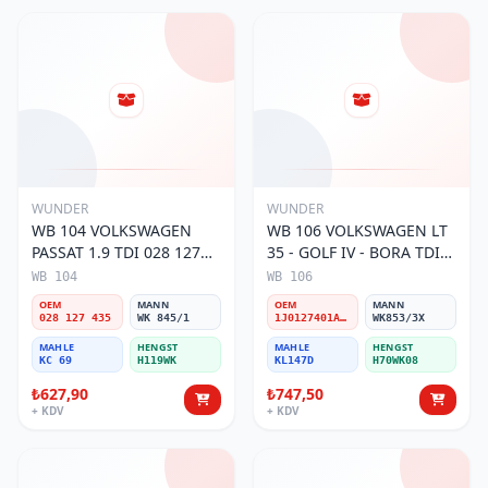
WUNDER
WUNDER
WB 104 VOLKSWAGEN
WB 106 VOLKSWAGEN LT
PASSAT 1.9 TDI 028 127
35 - GOLF IV - BORA TDI
435 Yakıt/Mazot Filtresi
1J0 127 401 Yakıt/Mazot
WB 104
WB 106
Filtresi
OEM
MANN
OEM
MANN
028 127 435
WK 845/1
1J0127401A/2D0127399/1J0127399A
WK853/3X
MAHLE
HENGST
MAHLE
HENGST
KC 69
H119WK
KL147D
H70WK08
₺627,90
₺747,50
+ KDV
+ KDV