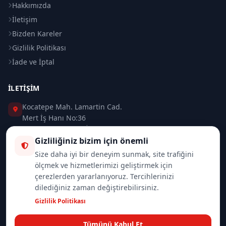
Hakkımızda
İletişim
Bizden Kareler
Gizlilik Politikası
İade ve İptal
İLETIŞIM
Kocatepe Mah. Lamartin Cad.
Mert İş Hanı No:36
Taksim / Beyoğlu / İSTANBUL
Gizliliğiniz bizim için önemli
0 (212) 235 37 83
Size daha iyi bir deneyim sunmak, site trafiğini
ölçmek ve hizmetlerimizi geliştirmek için
0 (532) 418 08 46
çerezlerden yararlanıyoruz. Tercihlerinizi
dilediğiniz zaman değiştirebilirsiniz.
info@merttrade.com
Gizlilik Politikası
İletişim Sayfası
Tümünü Kabul Et