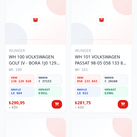
WUNDER
WUNDER
WH 100 VOLKSWAGEN
WH 101 VOLKSWAGEN
GOLF IV - BORA 1J0 129
PASSAT 98-05 058 133 843
620 Hava Filtresi
Hava Filtresi
WH 100
WH 101
OEM
MANN
OEM
MANN
1J0 129 620
C 37153
058 133 843
C 26168
MAHLE
HENGST
MAHLE
HENGST
LX 684
E301L
LX 622
E206L
₺290,95
₺281,75
+ KDV
+ KDV