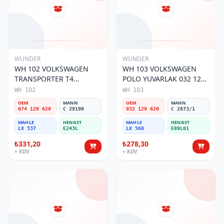
WUNDER
WUNDER
WH 102 VOLKSWAGEN
WH 103 VOLKSWAGEN
TRANSPORTER T4
POLO YUVARLAK 032 129
(SÜNGERSiZ) 074 129 620
620 Hava Filtresi
WH 102
WH 103
Hava Filtresi
OEM
MANN
OEM
MANN
074 129 620
C 29198
032 129 620
C 2873/1
MAHLE
HENGST
MAHLE
HENGST
LX 537
E243L
LX 568
E89L01
₺331,20
₺278,30
+ KDV
+ KDV