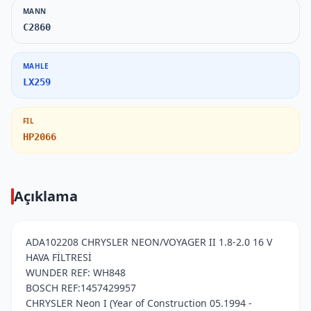
MANN
C2860
MAHLE
LX259
FIL
HP2066
Açıklama
ADA102208 CHRYSLER NEON/VOYAGER II 1.8-2.0 16 V
HAVA FİLTRESİ
WUNDER REF: WH848
BOSCH REF:1457429957
CHRYSLER Neon I (Year of Construction 05.1994 -