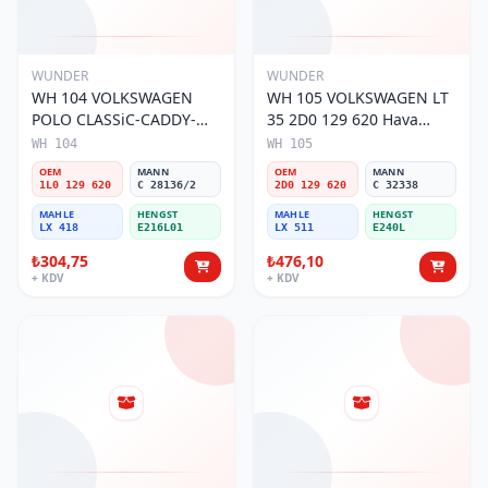
WUNDER
WUNDER
WH 104 VOLKSWAGEN
WH 105 VOLKSWAGEN LT
POLO CLASSiC-CADDY-
35 2D0 129 620 Hava
SEAT iBiZA 1L0 129 620
Filtresi
WH 104
WH 105
Hava Filtresi
OEM
MANN
OEM
MANN
1L0 129 620
C 28136/2
2D0 129 620
C 32338
MAHLE
HENGST
MAHLE
HENGST
LX 418
E216L01
LX 511
E240L
₺304,75
₺476,10
+ KDV
+ KDV