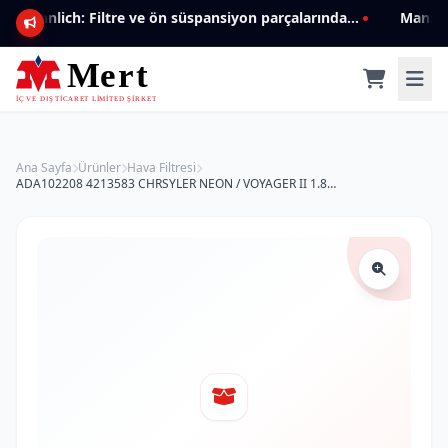
Mannlich: Filtre ve ön süspansiyon parçalarında genişleyen ürün yelpazesiyle kalite ve güven.
Ana Sayfa
Ürünler
Hava Filtresi
ADA102208 4213583 CHRSYLER NEON / VOYAGER II 1.8-2.0 16V HAVA FİLTRESİ