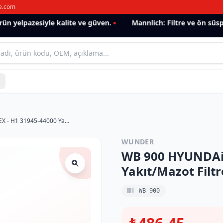
e.com
 yelpazesiyle kalite ve güven.
Mannlich: Filtre ve ön süspa
WB 900 HYUNDAi H-100 - STAREX - H1 31945-44000 Yakıt/Mazot Filtresi
WUNDER
WB 900 HYUNDAi 
Yakıt/Mazot Filtr
WB 900