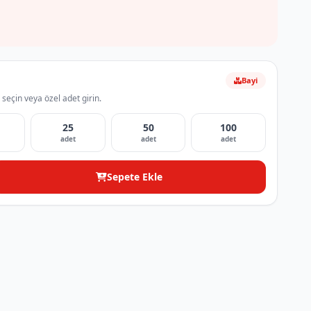
Bayi
 seçin veya özel adet girin.
25
50
100
adet
adet
adet
Sepete Ekle