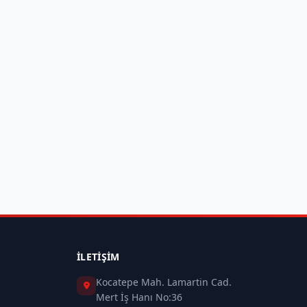
İLETIŞIM
Kocatepe Mah. Lamartin Cad.
Mert İş Hanı No:36