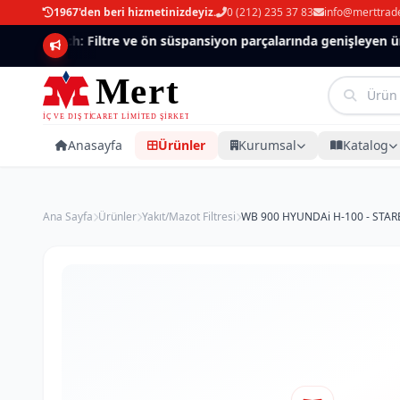
1967'den beri hizmetinizdeyiz.
0 (212) 235 37 83
info@merttrad
Mannlich: Filtre ve ön süspansiyon parçalarında genişleyen ürün
Anasayfa
Ürünler
Kurumsal
Katalog
Ana Sayfa
Ürünler
Yakıt/Mazot Filtresi