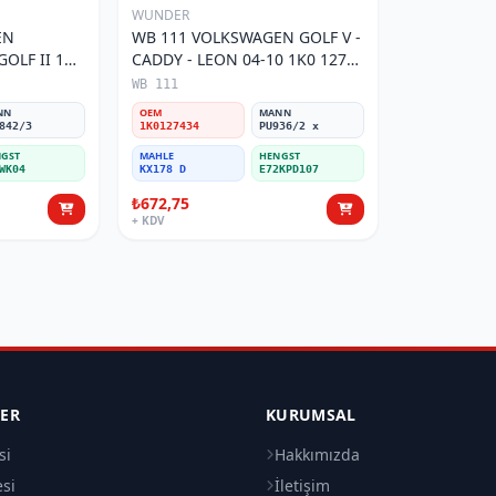
WUNDER
EN
WB 111 VOLKSWAGEN GOLF V -
OLF II 191
CADDY - LEON 04-10 1K0 127
Filtresi
434 Yakıt/Mazot Filtresi
WB 111
NN
OEM
MANN
842/3
1K0127434
PU936/2 x
GST
MAHLE
HENGST
WK04
KX178 D
E72KPD107
₺672,75
+ KDV
LER
KURUMSAL
si
Hakkımızda
esi
İletişim