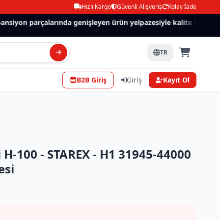
Hızlı Kargo
Güvenli Alışveriş
Kolay İade
nsiyon parçalarında genişleyen ürün yelpazesiyle kalite ve güven.
TR
B2B Giriş
Giriş
Kayıt Ol
H-100 - STAREX - H1 31945-44000
esi