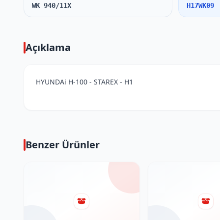
WK 940/11X
H17WK09
Açıklama
HYUNDAi H-100 - STAREX - H1
Benzer Ürünler