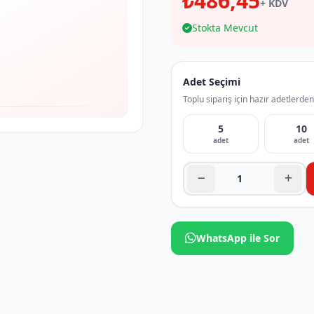
₺486,45
+ KDV
Stokta Mevcut
Adet Seçimi
Toplu sipariş için hazır adetlerden
5
10
adet
adet
WhatsApp ile Sor