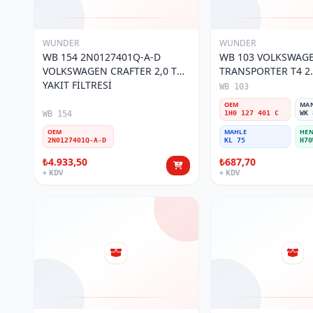
WUNDER
WUNDER
WB 154 2N0127401Q-A-D
WB 103 VOLKSWAG
VOLKSWAGEN CRAFTER 2,0 TDI
TRANSPORTER T4 2.
YAKIT FİLTRESİ
MOTOR- CADDY E.M
WB 103
401 C Yakıt/Mazot Fi
OEM
MA
WB 154
1H0 127 401 C
WK 
OEM
MAHLE
HEN
2N0127401Q-A-D
KL 75
H70
₺4.933,50
₺687,70
+ KDV
+ KDV