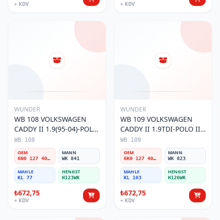
+ KDV
+ KDV
WUNDER
WUNDER
WB 108 VOLKSWAGEN
WB 109 VOLKSWAGEN
CADDY II 1.9(95-04)-POLO
CADDY II 1.9TDI-POLO III
III 1.9TDI 6N0 127 401 C
1.9TDI 6K0 127 401 G
WB 108
WB 109
Yakıt/Mazot Filtresi
Yakıt/Mazot Filtresi
OEM
MANN
OEM
MANN
6N0 127 401 C
WK 841
6K0 127 401 G
WK 823
MAHLE
HENGST
MAHLE
HENGST
KL 77
H123WK
KL 103
H126WK
₺672,75
₺672,75
+ KDV
+ KDV