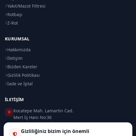
Yakıt/Mazot Filtresi
Rotbaşı
Z-Rot
KURUMSAL
Hakkımızda
İletişim
Bizden Kareler
Gizlilik Politikası
İade ve İptal
İLETIŞIM
Kocatepe Mah. Lamartin Cad.
Mert İş Hanı No:36
Taksim / Beyoğlu / İSTANBUL
Gizliliğiniz bizim için önemli
0 (212) 235 37 83