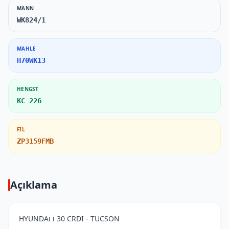
MANN
WK824/1
MAHLE
H70WK13
HENGST
KC 226
FIL
ZP3159FMB
Açıklama
HYUNDAi i 30 CRDI - TUCSON