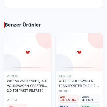
Benzer Ürünler
WUNDER
WUNDER
WB 154 2N0127401Q-A-D
WB 103 VOLKSWAGEN
VOLKSWAGEN CRAFTER
TRANSPORTER T4 2.4-2.5
2,0 TDI YAKIT FİLTRESİ
MOTOR- CADDY E.M 1H0
WB 103
127 401 C Yakıt/Mazot
OEM
MANN
Filtresi
WB 154
1H0 127 401 C
WK 842/4
OEM
MAHLE
HENGST