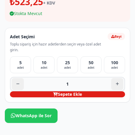
₺523,25
+ KDV
Stokta Mevcut
Adet Seçimi
Bayi
Toplu sipariş için hazır adetlerden seçin veya özel adet
girin.
5
10
25
50
100
adet
adet
adet
adet
adet
Sepete Ekle
WhatsApp ile Sor