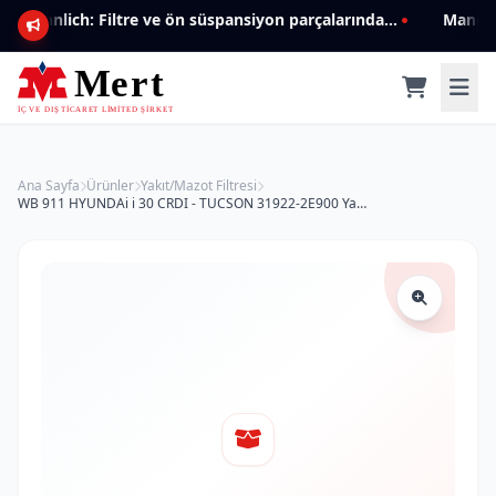
Mannlich: Filtre ve ön süspansiyon parçalarında genişleyen ürün yelpazesiyle kalite ve güven.
Ana Sayfa
Ürünler
Yakıt/Mazot Filtresi
WB 911 HYUNDAi i 30 CRDI - TUCSON 31922-2E900 Yakıt/Mazot Filtresi