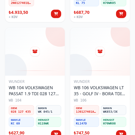
2N0127401Q-A-D
KL 75
H70WK05
₺4.933,50
₺687,70
+ KDV
+ KDV
WUNDER
WUNDER
WB 104 VOLKSWAGEN
WB 106 VOLKSWAGEN LT
PASSAT 1.9 TDI 028 127
35 - GOLF IV - BORA TDI
435 Yakıt/Mazot Filtresi
1J0 127 401 Yakıt/Mazot
WB 104
WB 106
Filtresi
OEM
MANN
OEM
MANN
028 127 435
WK 845/1
1J0127401A/2D0127399/1J0127399A
WK853/3X
MAHLE
HENGST
MAHLE
HENGST
KC 69
H119WK
KL147D
H70WK08
₺627,90
₺747,50