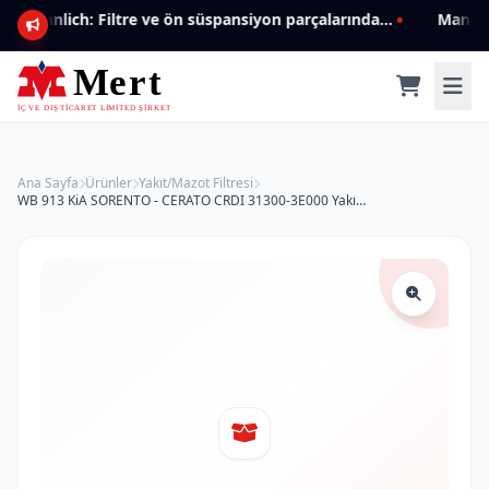
Mannlich: Filtre ve ön süspansiyon parçalarında genişleyen ürün yelpazesiyle kalite ve güven.
Ana Sayfa
Ürünler
Yakıt/Mazot Filtresi
WB 913 KiA SORENTO - CERATO CRDI 31300-3E000 Yakıt/Mazot Filtresi