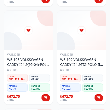
+ KDV
+ KDV
WUNDER
WUNDER
WB 108 VOLKSWAGEN
WB 109 VOLKSWAGEN
CADDY II 1.9(95-04)-POLO
CADDY II 1.9TDI-POLO III
III 1.9TDI 6N0 127 401 C
1.9TDI 6K0 127 401 G
WB 108
WB 109
Yakıt/Mazot Filtresi
Yakıt/Mazot Filtresi
OEM
MANN
OEM
MANN
6N0 127 401 C
WK 841
6K0 127 401 G
WK 823
MAHLE
HENGST
MAHLE
HENGST
KL 77
H123WK
KL 103
H126WK
₺672,75
₺672,75
+ KDV
+ KDV