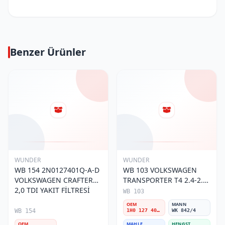
Benzer Ürünler
WUNDER
WUNDER
WB 154 2N0127401Q-A-D
WB 103 VOLKSWAGEN
VOLKSWAGEN CRAFTER
TRANSPORTER T4 2.4-2.5
2,0 TDI YAKIT FİLTRESİ
MOTOR- CADDY E.M 1H0
WB 103
127 401 C Yakıt/Mazot
OEM
MANN
Filtresi
WB 154
1H0 127 401 C
WK 842/4
OEM
MAHLE
HENGST