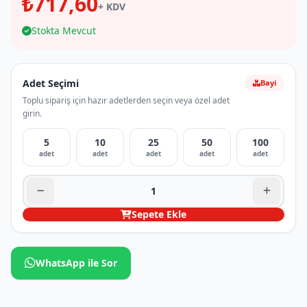
₺717,60
+ KDV
Stokta Mevcut
Adet Seçimi
Bayi
Toplu sipariş için hazır adetlerden seçin veya özel adet
girin.
5
10
25
50
100
adet
adet
adet
adet
adet
Sepete Ekle
WhatsApp ile Sor