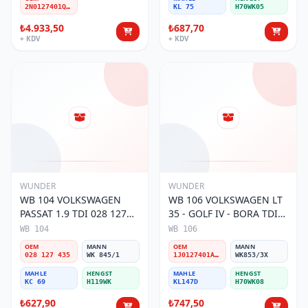
2N0127401Q-A-D
KL 75
H70WK05
₺4.933,50
₺687,70
+ KDV
+ KDV
WUNDER
WUNDER
WB 104 VOLKSWAGEN
WB 106 VOLKSWAGEN LT
PASSAT 1.9 TDI 028 127
35 - GOLF IV - BORA TDI
435 Yakıt/Mazot Filtresi
1J0 127 401 Yakıt/Mazot
WB 104
WB 106
Filtresi
OEM
MANN
OEM
MANN
028 127 435
WK 845/1
1J0127401A/2D0127399/1J0127399A
WK853/3X
MAHLE
HENGST
MAHLE
HENGST
KC 69
H119WK
KL147D
H70WK08
₺627,90
₺747,50