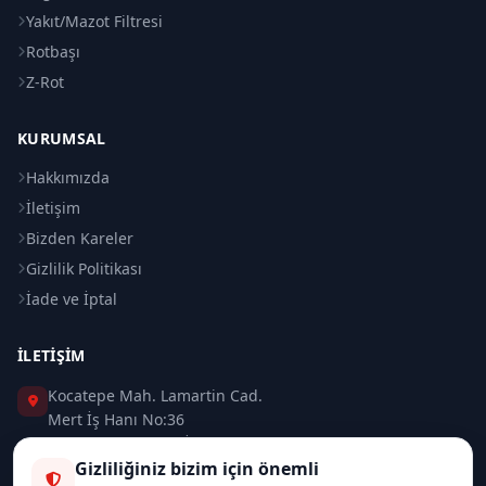
Yakıt/Mazot Filtresi
Rotbaşı
Z-Rot
KURUMSAL
Hakkımızda
İletişim
Bizden Kareler
Gizlilik Politikası
İade ve İptal
İLETIŞIM
Kocatepe Mah. Lamartin Cad.
Mert İş Hanı No:36
Taksim / Beyoğlu / İSTANBUL
Gizliliğiniz bizim için önemli
0 (212) 235 37 83