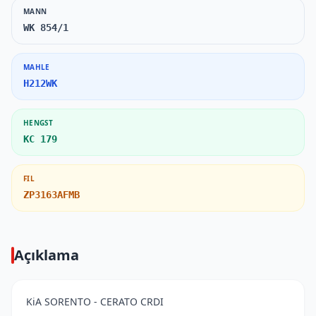
MANN
WK 854/1
MAHLE
H212WK
HENGST
KC 179
FIL
ZP3163AFMB
Açıklama
KiA SORENTO - CERATO CRDI