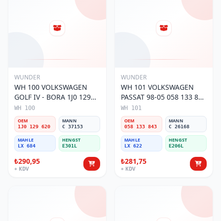
WUNDER
WUNDER
WH 100 VOLKSWAGEN
WH 101 VOLKSWAGEN
GOLF IV - BORA 1J0 129
PASSAT 98-05 058 133 843
620 Hava Filtresi
Hava Filtresi
WH 100
WH 101
OEM
MANN
OEM
MANN
1J0 129 620
C 37153
058 133 843
C 26168
MAHLE
HENGST
MAHLE
HENGST
LX 684
E301L
LX 622
E206L
₺290,95
₺281,75
+ KDV
+ KDV