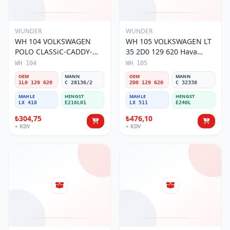
WUNDER
WUNDER
WH 104 VOLKSWAGEN
WH 105 VOLKSWAGEN LT
POLO CLASSiC-CADDY-
35 2D0 129 620 Hava
SEAT iBiZA 1L0 129 620
Filtresi
WH 104
WH 105
Hava Filtresi
OEM
MANN
OEM
MANN
1L0 129 620
C 28136/2
2D0 129 620
C 32338
MAHLE
HENGST
MAHLE
HENGST
LX 418
E216L01
LX 511
E240L
₺304,75
₺476,10
+ KDV
+ KDV