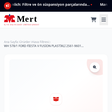
Mannlich: Filtre ve ön süspansiyon parçalarında genişleyen ürün yelpazesiyle kalite ve güven.
Ana Sayfa
Ürünler
Hava Filtresi
WH 578/1 FORD FİESTA V FUSİON PLASTİKLİ 2S61-9601-CA Hava Filtresi