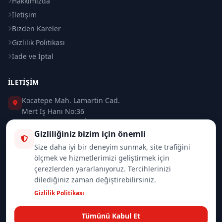
Hakkımızda
İletişim
Bizden Kareler
Gizlilik Politikası
İade ve İptal
İLETIŞIM
Kocatepe Mah. Lamartin Cad.
Mert İş Hanı No:36
Taksim / Beyoğlu / İSTANBUL
Gizliliğiniz bizim için önemli
0 (212) 235 37 83
Size daha iyi bir deneyim sunmak, site trafiğini
ölçmek ve hizmetlerimizi geliştirmek için
0 (532) 418 08 46
çerezlerden yararlanıyoruz. Tercihlerinizi
dilediğiniz zaman değiştirebilirsiniz.
info@merttrade.com
Gizlilik Politikası
İletişim Sayfası
Tümünü Kabul Et