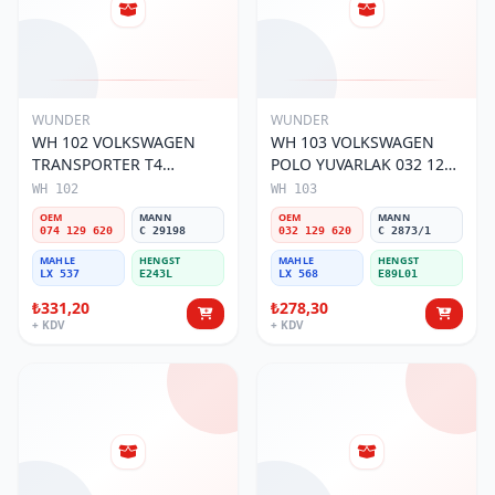
WUNDER
WUNDER
WH 102 VOLKSWAGEN
WH 103 VOLKSWAGEN
TRANSPORTER T4
POLO YUVARLAK 032 129
(SÜNGERSiZ) 074 129 620
620 Hava Filtresi
WH 102
WH 103
Hava Filtresi
OEM
MANN
OEM
MANN
074 129 620
C 29198
032 129 620
C 2873/1
MAHLE
HENGST
MAHLE
HENGST
LX 537
E243L
LX 568
E89L01
₺331,20
₺278,30
+ KDV
+ KDV