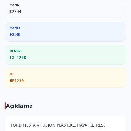
MANN
C2244
MAHLE
E890L
HENGST
LX 1268
FIL
HP2230
Açıklama
FORD FİESTA V FUSİON PLASTİKLİ HAVA FİLTRESİ