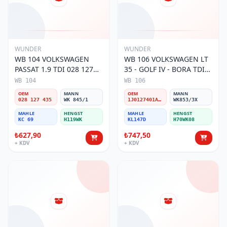
WUNDER
WUNDER
WB 104 VOLKSWAGEN
WB 106 VOLKSWAGEN LT
PASSAT 1.9 TDI 028 127
35 - GOLF IV - BORA TDI
435 Yakıt/Mazot Filtresi
1J0 127 401 Yakıt/Mazot
WB 104
WB 106
Filtresi
OEM
MANN
OEM
MANN
028 127 435
WK 845/1
1J0127401A/2D0127399/1J0127399A
WK853/3X
MAHLE
HENGST
MAHLE
HENGST
KC 69
H119WK
KL147D
H70WK08
₺627,90
₺747,50
+ KDV
+ KDV