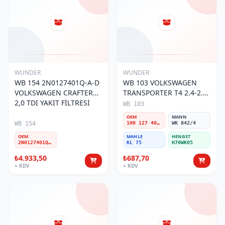
WUNDER
WUNDER
WB 154 2N0127401Q-A-D
WB 103 VOLKSWAGEN
VOLKSWAGEN CRAFTER
TRANSPORTER T4 2.4-2.5
2,0 TDI YAKIT FİLTRESİ
MOTOR- CADDY E.M 1H0
WB 103
127 401 C Yakıt/Mazot
OEM
MANN
Filtresi
WB 154
1H0 127 401 C
WK 842/4
OEM
MAHLE
HENGST
2N0127401Q-A-D
KL 75
H70WK05
₺4.933,50
₺687,70
+ KDV
+ KDV