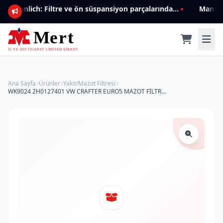
Mannlich: Filtre ve ön süspansiyon parçalarında genişleyen ürün yelpazesiyle kalite ve güven.
Ana Sayfa
Ürünler
Yakıt/Mazot Filtresi
WK9024 2H0127401 VW CRAFTER EURO5 MAZOT FİLTRESİ