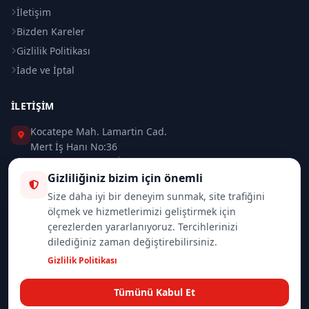
İletişim
Bizden Kareler
Gizlilik Politikası
İade ve İptal
İLETIŞIM
Kocatepe Mah. Lamartin Cad.
Mert İş Hanı No:36
Taksim / Beyoğlu / İSTANBUL
Gizliliğiniz bizim için önemli
0 (212) 235 37 83
Size daha iyi bir deneyim sunmak, site trafiğini
ölçmek ve hizmetlerimizi geliştirmek için
0 (532) 418 08 46
çerezlerden yararlanıyoruz. Tercihlerinizi
dilediğiniz zaman değiştirebilirsiniz.
info@merttrade.com
Gizlilik Politikası
İletişim Sayfası
Tümünü Kabul Et