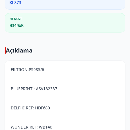
KL873
HENGST
H349WK
Açıklama
FILTRON:PS985/6
BLUEPRINT : ASV182337
DELPHI REF: HDF680
WUNDER REF: WB140