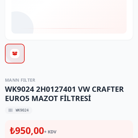
MANN FILTER
WK9024 2H0127401 VW CRAFTER
EURO5 MAZOT FİLTRESİ
WK9024
₺950,00
+ KDV