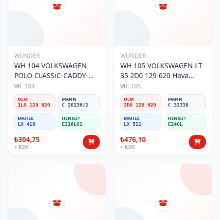
WUNDER
WUNDER
WH 104 VOLKSWAGEN
WH 105 VOLKSWAGEN LT
POLO CLASSiC-CADDY-
35 2D0 129 620 Hava
SEAT iBiZA 1L0 129 620
Filtresi
WH 104
WH 105
Hava Filtresi
OEM
MANN
OEM
MANN
1L0 129 620
C 28136/2
2D0 129 620
C 32338
MAHLE
HENGST
MAHLE
HENGST
LX 418
E216L01
LX 511
E240L
₺304,75
₺476,10
+ KDV
+ KDV