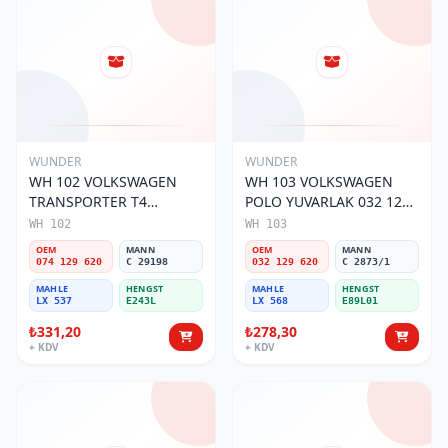
WUNDER
WUNDER
WH 102 VOLKSWAGEN
WH 103 VOLKSWAGEN
TRANSPORTER T4
POLO YUVARLAK 032 129
(SÜNGERSiZ) 074 129 620
620 Hava Filtresi
WH 102
WH 103
Hava Filtresi
OEM
MANN
OEM
MANN
074 129 620
C 29198
032 129 620
C 2873/1
MAHLE
HENGST
MAHLE
HENGST
LX 537
E243L
LX 568
E89L01
₺331,20
₺278,30
+ KDV
+ KDV