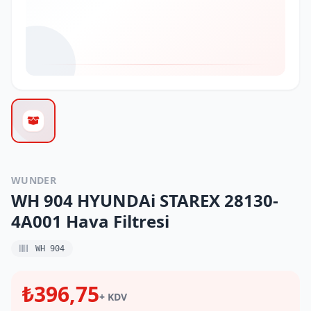
WUNDER
WH 904 HYUNDAi STAREX 28130-
4A001 Hava Filtresi
WH 904
₺396,75
+ KDV