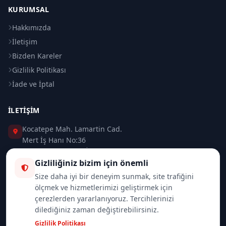
KURUMSAL
Hakkımızda
İletişim
Bizden Kareler
Gizlilik Politikası
İade ve İptal
İLETIŞIM
Kocatepe Mah. Lamartin Cad.
Mert İş Hanı No:36
Taksim / Beyoğlu / İSTANBUL
Gizliliğiniz bizim için önemli
0 (212) 235 37 83
Size daha iyi bir deneyim sunmak, site trafiğini
ölçmek ve hizmetlerimizi geliştirmek için
0 (532) 418 08 46
çerezlerden yararlanıyoruz. Tercihlerinizi
dilediğiniz zaman değiştirebilirsiniz.
info@merttrade.com
Gizlilik Politikası