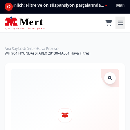
Mannlich: Filtre ve ön süspansiyon parçalarında genişleyen ürün yelpazesiyle kalite ve güven.
Ana Sayfa
Ürünler
Hava Filtresi
WH 904 HYUNDAi STAREX 28130-4A001 Hava Filtresi