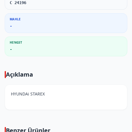
C 24196
MAHLE
-
HENGST
-
Açıklama
HYUNDAi STAREX
Benzer Ürünler