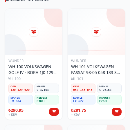
WUNDER
WUNDER
WH 100 VOLKSWAGEN
WH 101 VOLKSWAGEN
GOLF IV - BORA 1J0 129
PASSAT 98-05 058 133 843
620 Hava Filtresi
Hava Filtresi
WH 100
WH 101
OEM
MANN
OEM
MANN
1J0 129 620
C 37153
058 133 843
C 26168
MAHLE
HENGST
MAHLE
HENGST
LX 684
E301L
LX 622
E206L
₺290,95
₺281,75
+ KDV
+ KDV