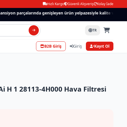
Hızlı Kargo
Güvenli Alışveriş
Kolay İade
siyon parçalarında genişleyen ürün yelpazesiyle kalite ve güven.
TR
B2B Giriş
Giriş
Kayıt Ol
 H 1 28113-4H000 Hava Filtresi