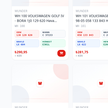
WUNDER
WUNDER
WH 100 VOLKSWAGEN GOLF IV
WH 101 VOLKSWAGE
- BORA 1J0 129 620 Hava
98-05 058 133 843 Ha
Filtresi
WH 100
WH 101
OEM
MANN
OEM
MA
1J0 129 620
C 37153
058 133 843
C 2
MAHLE
HENGST
MAHLE
HEN
LX 684
E301L
LX 622
E20
₺290,95
₺281,75
+ KDV
+ KDV
WUNDER
WUNDER