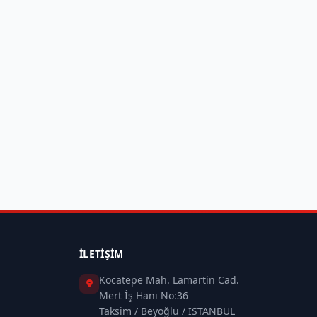
İLETIŞIM
Kocatepe Mah. Lamartin Cad.
Mert İş Hanı No:36
Taksim / Beyoğlu / İSTANBUL