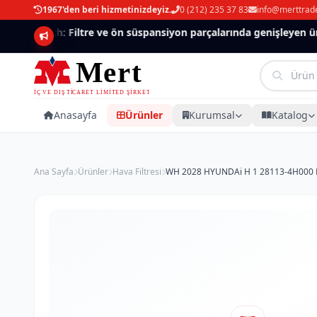
1967'den beri hizmetinizdeyiz.
0 (212) 235 37 83
info@merttrad
Mannlich: Filtre ve ön süspansiyon parçalarında genişleyen ürün
Anasayfa
Ürünler
Kurumsal
Katalog
Ana Sayfa
Ürünler
Hava Filtresi
WH 2028 HYUNDAi H 1 28113-4H000 Ha