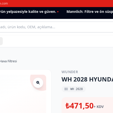
e.com
 yelpazesiyle kalite ve güven.
Mannlich: Filtre ve ön süspan
va Filtresi
WUNDER
WH 2028 HYUNDAi
WH 2028
₺471,50
+ KDV