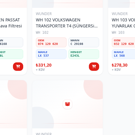
WUNDER
WUNDER
N PASSAT
WH 102 VOLKSWAGEN
WH 103 V
va Filtresi
TRANSPORTER T4 (SÜNGERSiZ)
YUVARLAK 0
074 129 620 Hava Filtresi
Filtresi
WH 102
WH 103
NN
OEM
MANN
OEM
6168
074 129 620
C 29198
032 129 620
GST
MAHLE
HENGST
MAHLE
6L
LX 537
E243L
LX 568
₺331,20
₺278,30
+ KDV
+ KDV
WUNDER