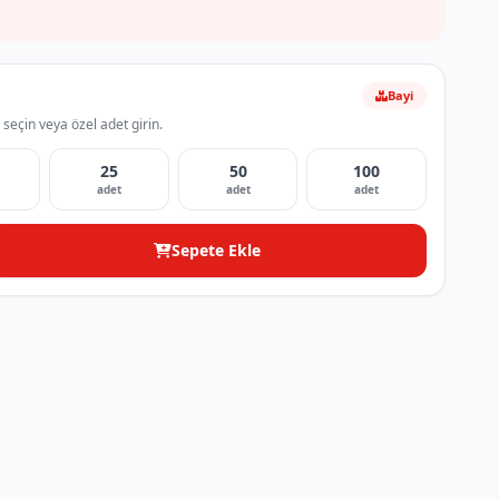
Bayi
 seçin veya özel adet girin.
25
50
100
adet
adet
adet
Sepete Ekle