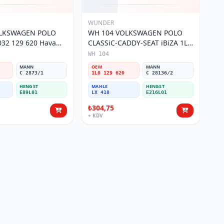
WUNDER
OLKSWAGEN POLO
WH 104 VOLKSWAGEN POLO
32 129 620 Hava
CLASSiC-CADDY-SEAT iBiZA 1L0
129 620 Hava Filtresi
WH 104
MANN
OEM
MANN
C 2873/1
1L0 129 620
C 28136/2
HENGST
MAHLE
HENGST
E89L01
LX 418
E216L01
₺304,75
+ KDV