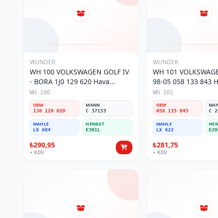
WUNDER
WUNDER
WH 100 VOLKSWAGEN GOLF IV
WH 101 VOLKSWAGE
- BORA 1J0 129 620 Hava
98-05 058 133 843 Ha
Filtresi
WH 100
WH 101
OEM
MANN
OEM
MA
1J0 129 620
C 37153
058 133 843
C 2
MAHLE
HENGST
MAHLE
HEN
LX 684
E301L
LX 622
E20
₺290,95
₺281,75
+ KDV
+ KDV