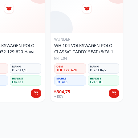
WUNDER
OLKSWAGEN POLO
WH 104 VOLKSWAGEN POLO
32 129 620 Hava
CLASSiC-CADDY-SEAT iBiZA 1L0
129 620 Hava Filtresi
WH 104
MANN
OEM
MANN
C 2873/1
1L0 129 620
C 28136/2
HENGST
MAHLE
HENGST
E89L01
LX 418
E216L01
₺304,75
+ KDV