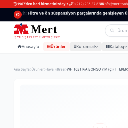
1967'den beri hizmetinizdeyiz.
0 (212) 235 37 83
info@merttrad
Mannlich: Filtre ve ön süspansiyon parçalarında genişleyen ürün
Anasayfa
Ürünler
Kurumsal
Katalog
Ana Sayfa
Ürünler
Hava Filtresi