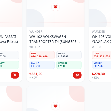
WUNDER
WUNDER
N PASSAT
WH 102 VOLKSWAGEN
WH 103 V
va Filtresi
TRANSPORTER T4 (SÜNGERSiZ)
YUVARLAK 0
074 129 620 Hava Filtresi
Filtresi
WH 102
WH 103
NN
OEM
MANN
OEM
6168
074 129 620
C 29198
032 129 620
GST
MAHLE
HENGST
MAHLE
6L
LX 537
E243L
LX 568
₺331,20
₺278,30
+ KDV
+ KDV