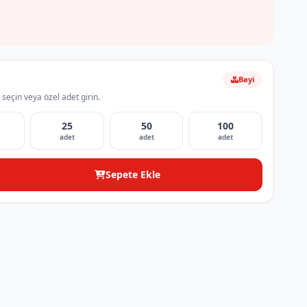
Bayi
 seçin veya özel adet girin.
25
50
100
adet
adet
adet
Sepete Ekle