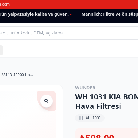
e.com
 yelpazesiyle kalite ve güven.
Mannlich: Filtre ve ön süspan
WH 1031 KiA BONGO Y.M (ÇiFT TEKER) 28113-4E000 Hava Filtresi
WUNDER
WH 1031 KiA BON
Hava Filtresi
WH 1031