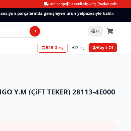
Hızlı Kargo
Güvenli Alışveriş
Kolay İade
siyon parçalarında genişleyen ürün yelpazesiyle kalite ve güven.
TR
B2B Giriş
Giriş
Kayıt Ol
GO Y.M (ÇiFT TEKER) 28113-4E000