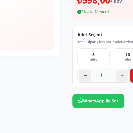
₺598,00
+ KDV
Stokta Mevcut
Adet Seçimi
Toplu sipariş için hazır adetlerden
5
10
adet
adet
WhatsApp ile Sor