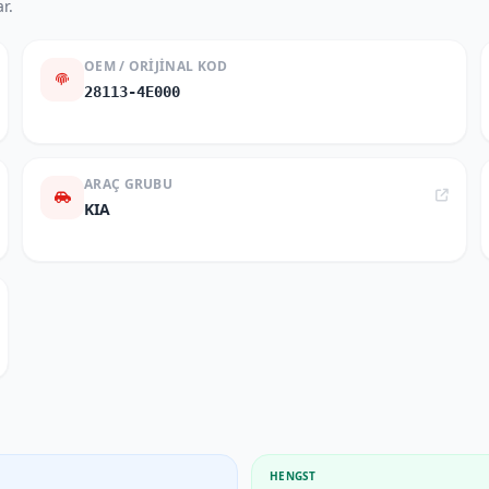
r.
OEM / ORIJINAL KOD
28113-4E000
ARAÇ GRUBU
KIA
HENGST