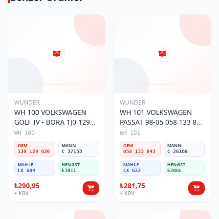
WUNDER
WUNDER
WH 100 VOLKSWAGEN
WH 101 VOLKSWAGEN
GOLF IV - BORA 1J0 129
PASSAT 98-05 058 133 843
620 Hava Filtresi
Hava Filtresi
WH 100
WH 101
OEM
MANN
OEM
MANN
1J0 129 620
C 37153
058 133 843
C 26168
MAHLE
HENGST
MAHLE
HENGST
LX 684
E301L
LX 622
E206L
₺290,95
₺281,75
+ KDV
+ KDV