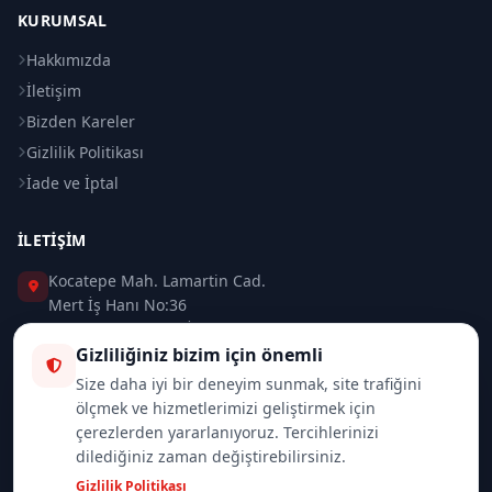
KURUMSAL
Hakkımızda
İletişim
Bizden Kareler
Gizlilik Politikası
İade ve İptal
İLETIŞIM
Kocatepe Mah. Lamartin Cad.
Mert İş Hanı No:36
Taksim / Beyoğlu / İSTANBUL
Gizliliğiniz bizim için önemli
0 (212) 235 37 83
Size daha iyi bir deneyim sunmak, site trafiğini
ölçmek ve hizmetlerimizi geliştirmek için
0 (532) 418 08 46
çerezlerden yararlanıyoruz. Tercihlerinizi
dilediğiniz zaman değiştirebilirsiniz.
info@merttrade.com
Gizlilik Politikası