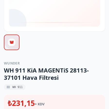
WUNDER
WH 911 KiA MAGENTiS 28113-
37101 Hava Filtresi
WH 911
₺231,15
+ KDV