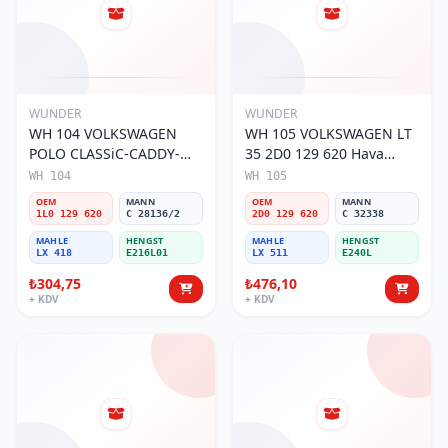
WUNDER
WUNDER
WH 104 VOLKSWAGEN
WH 105 VOLKSWAGEN LT
POLO CLASSiC-CADDY-
35 2D0 129 620 Hava
SEAT iBiZA 1L0 129 620
Filtresi
WH 104
WH 105
Hava Filtresi
OEM
MANN
OEM
MANN
1L0 129 620
C 28136/2
2D0 129 620
C 32338
MAHLE
HENGST
MAHLE
HENGST
LX 418
E216L01
LX 511
E240L
₺304,75
₺476,10
+ KDV
+ KDV