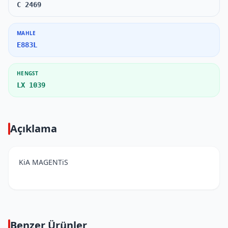
C 2469
MAHLE
E883L
HENGST
LX 1039
Açıklama
KiA MAGENTiS
Benzer Ürünler