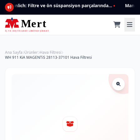
Mannlich: Filtre ve ön süspansiyon parçalarında genişleyen ürün yelpazesiyle kalite ve güven.
Ana Sayfa
Ürünler
Hava Filtresi
WH 911 KiA MAGENTiS 28113-37101 Hava Filtresi