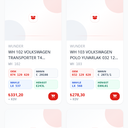
WUNDER
WUNDER
WH 102 VOLKSWAGEN
WH 103 VOLKSWAGEN
TRANSPORTER T4
POLO YUVARLAK 032 129
(SÜNGERSiZ) 074 129 620
620 Hava Filtresi
WH 102
WH 103
Hava Filtresi
OEM
MANN
OEM
MANN
074 129 620
C 29198
032 129 620
C 2873/1
MAHLE
HENGST
MAHLE
HENGST
LX 537
E243L
LX 568
E89L01
₺331,20
₺278,30
+ KDV
+ KDV