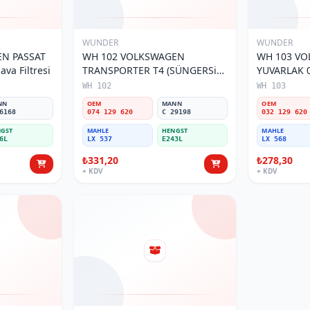
WUNDER
WUNDER
N PASSAT
WH 102 VOLKSWAGEN
WH 103 V
va Filtresi
TRANSPORTER T4 (SÜNGERSiZ)
YUVARLAK 0
074 129 620 Hava Filtresi
Filtresi
WH 102
WH 103
NN
OEM
MANN
OEM
6168
074 129 620
C 29198
032 129 620
GST
MAHLE
HENGST
MAHLE
6L
LX 537
E243L
LX 568
₺331,20
₺278,30
+ KDV
+ KDV