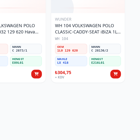
WUNDER
OLKSWAGEN POLO
WH 104 VOLKSWAGEN POLO
32 129 620 Hava
CLASSiC-CADDY-SEAT iBiZA 1L0
129 620 Hava Filtresi
WH 104
MANN
OEM
MANN
C 2873/1
1L0 129 620
C 28136/2
HENGST
MAHLE
HENGST
E89L01
LX 418
E216L01
₺304,75
+ KDV