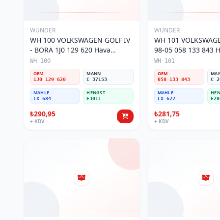
WUNDER
WUNDER
WH 100 VOLKSWAGEN GOLF IV
WH 101 VOLKSWAGE
- BORA 1J0 129 620 Hava
98-05 058 133 843 Ha
Filtresi
WH 100
WH 101
OEM
MANN
OEM
MA
1J0 129 620
C 37153
058 133 843
C 2
MAHLE
HENGST
MAHLE
HEN
LX 684
E301L
LX 622
E20
₺290,95
₺281,75
+ KDV
+ KDV