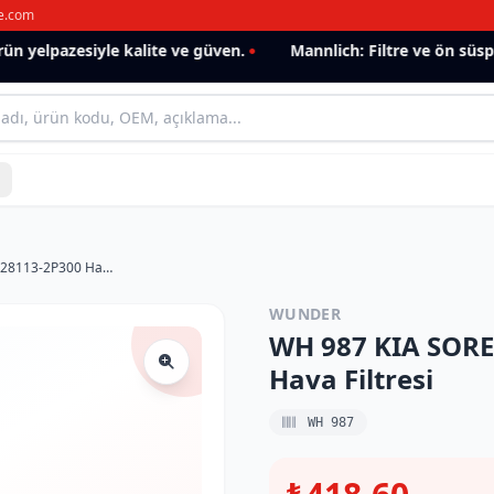
e.com
 yelpazesiyle kalite ve güven.
Mannlich: Filtre ve ön süspan
WH 987 KIA SORENTO II(XM) 2.0 CRDi 28113-2P300 Hava Filtresi
WUNDER
WH 987 KIA SORE
Hava Filtresi
WH 987