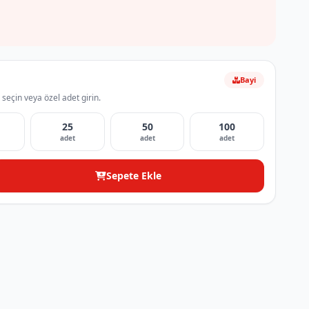
Bayi
 seçin veya özel adet girin.
25
50
100
adet
adet
adet
Sepete Ekle