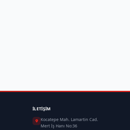
İLETIŞIM
Kocatepe Mah. Lamartin Cad.
Mert İş Hanı No:36