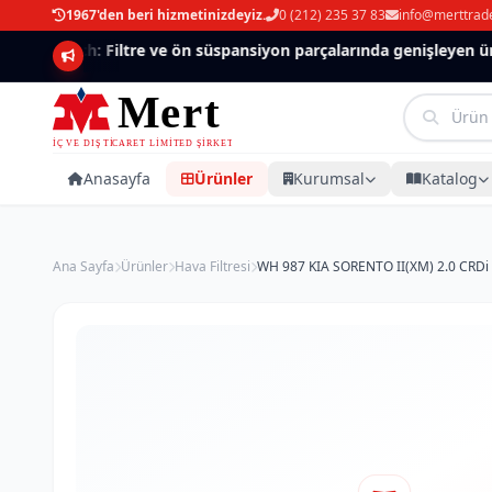
1967'den beri hizmetinizdeyiz.
0 (212) 235 37 83
info@merttrad
Mannlich: Filtre ve ön süspansiyon parçalarında genişleyen ürün
Anasayfa
Ürünler
Kurumsal
Katalog
Ana Sayfa
Ürünler
Hava Filtresi