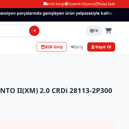
Hızlı Kargo
Güvenli Alışveriş
Kolay İade
siyon parçalarında genişleyen ürün yelpazesiyle kalite ve güven.
TR
B2B Giriş
Giriş
Kayıt Ol
NTO II(XM) 2.0 CRDi 28113-2P300