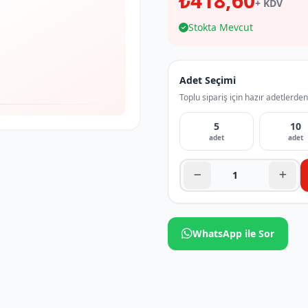
₺418,60
+ KDV
Stokta Mevcut
Adet Seçimi
Toplu sipariş için hazır adetlerden
5
10
adet
adet
WhatsApp ile Sor