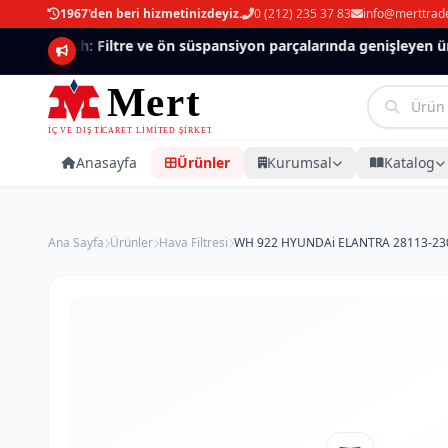
1967'den beri hizmetinizdeyiz.
0 (212) 235 37 83
info@merttrad
Mannlich: Filtre ve ön süspansiyon parçalarında genişleyen ürün
Anasayfa
Ürünler
Kurumsal
Katalog
Ana Sayfa
Ürünler
Hava Filtresi
WH 922 HYUNDAi ELANTRA 28113-2300