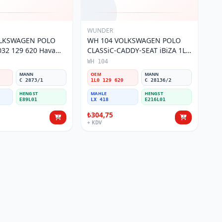
WUNDER
OLKSWAGEN POLO
WH 104 VOLKSWAGEN POLO
32 129 620 Hava
CLASSiC-CADDY-SEAT iBiZA 1L0
129 620 Hava Filtresi
WH 104
MANN
OEM
MANN
C 2873/1
1L0 129 620
C 28136/2
HENGST
MAHLE
HENGST
E89L01
LX 418
E216L01
₺304,75
+ KDV