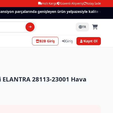
Hızlı Kargo
Güvenli Alışveriş
Kolay İade
siyon parçalarında genişleyen ürün yelpazesiyle kalite ve güven.
TR
B2B Giriş
Giriş
Kayıt Ol
 ELANTRA 28113-23001 Hava