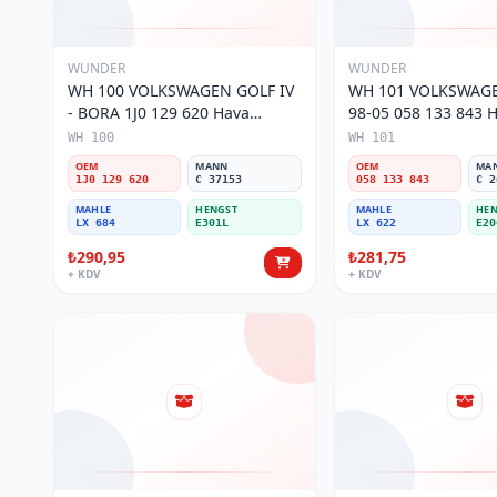
WUNDER
WUNDER
WH 100 VOLKSWAGEN GOLF IV
WH 101 VOLKSWAGE
- BORA 1J0 129 620 Hava
98-05 058 133 843 Ha
Filtresi
WH 100
WH 101
OEM
MANN
OEM
MA
1J0 129 620
C 37153
058 133 843
C 2
MAHLE
HENGST
MAHLE
HEN
LX 684
E301L
LX 622
E20
₺290,95
₺281,75
+ KDV
+ KDV