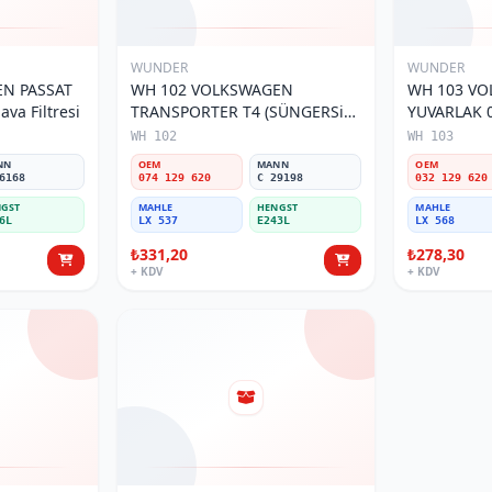
WUNDER
WUNDER
N PASSAT
WH 102 VOLKSWAGEN
WH 103 V
va Filtresi
TRANSPORTER T4 (SÜNGERSiZ)
YUVARLAK 0
074 129 620 Hava Filtresi
Filtresi
WH 102
WH 103
NN
OEM
MANN
OEM
6168
074 129 620
C 29198
032 129 620
GST
MAHLE
HENGST
MAHLE
6L
LX 537
E243L
LX 568
₺331,20
₺278,30
+ KDV
+ KDV