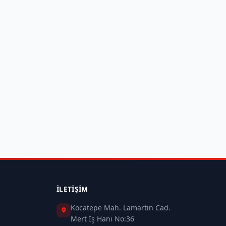
İLETIŞIM
Kocatepe Mah. Lamartin Cad.
Mert İş Hanı No:36