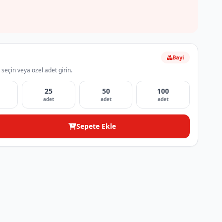
Bayi
 seçin veya özel adet girin.
25
50
100
adet
adet
adet
Sepete Ekle