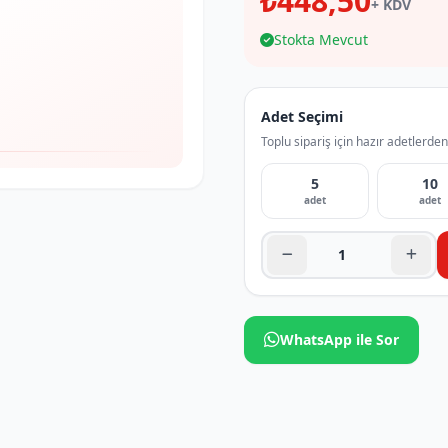
₺448,50
+ KDV
Stokta Mevcut
Adet Seçimi
Toplu sipariş için hazır adetlerden
5
10
adet
adet
WhatsApp ile Sor