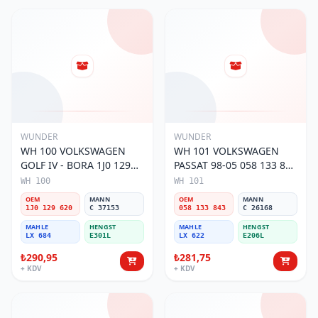
WUNDER
WUNDER
WH 100 VOLKSWAGEN
WH 101 VOLKSWAGEN
GOLF IV - BORA 1J0 129
PASSAT 98-05 058 133 843
620 Hava Filtresi
Hava Filtresi
WH 100
WH 101
OEM
MANN
OEM
MANN
1J0 129 620
C 37153
058 133 843
C 26168
MAHLE
HENGST
MAHLE
HENGST
LX 684
E301L
LX 622
E206L
₺290,95
₺281,75
+ KDV
+ KDV