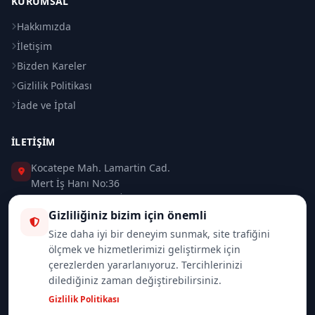
KURUMSAL
Hakkımızda
İletişim
Bizden Kareler
Gizlilik Politikası
İade ve İptal
İLETIŞIM
Kocatepe Mah. Lamartin Cad.
Mert İş Hanı No:36
Taksim / Beyoğlu / İSTANBUL
Gizliliğiniz bizim için önemli
0 (212) 235 37 83
Size daha iyi bir deneyim sunmak, site trafiğini
ölçmek ve hizmetlerimizi geliştirmek için
0 (532) 418 08 46
çerezlerden yararlanıyoruz. Tercihlerinizi
dilediğiniz zaman değiştirebilirsiniz.
info@merttrade.com
Gizlilik Politikası
İletişim Sayfası