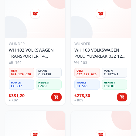
WUNDER
WUNDER
WH 102 VOLKSWAGEN
WH 103 VOLKSWAGEN
TRANSPORTER T4
POLO YUVARLAK 032 129
(SÜNGERSiZ) 074 129 620
620 Hava Filtresi
WH 102
WH 103
Hava Filtresi
OEM
MANN
OEM
MANN
074 129 620
C 29198
032 129 620
C 2873/1
MAHLE
HENGST
MAHLE
HENGST
LX 537
E243L
LX 568
E89L01
₺331,20
₺278,30
+ KDV
+ KDV