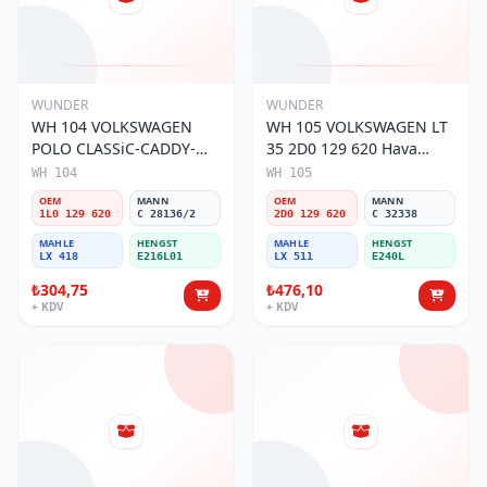
WUNDER
WUNDER
WH 104 VOLKSWAGEN
WH 105 VOLKSWAGEN LT
POLO CLASSiC-CADDY-
35 2D0 129 620 Hava
SEAT iBiZA 1L0 129 620
Filtresi
WH 104
WH 105
Hava Filtresi
OEM
MANN
OEM
MANN
1L0 129 620
C 28136/2
2D0 129 620
C 32338
MAHLE
HENGST
MAHLE
HENGST
LX 418
E216L01
LX 511
E240L
₺304,75
₺476,10
+ KDV
+ KDV