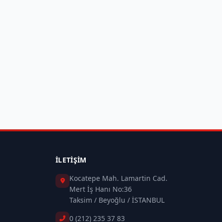
İLETIŞIM
Kocatepe Mah. Lamartin Cad.
Mert İş Hanı No:36
Taksim / Beyoğlu / İSTANBUL
0 (212) 235 37 83