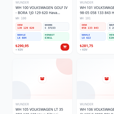
WUNDER
WUNDER
WH 100 VOLKSWAGEN GOLF IV
WH 101 VOLKSWAGE
- BORA 1J0 129 620 Hava
98-05 058 133 843 Ha
Filtresi
WH 100
WH 101
OEM
MANN
OEM
MA
1J0 129 620
C 37153
058 133 843
C 2
MAHLE
HENGST
MAHLE
HEN
LX 684
E301L
LX 622
E20
₺290,95
₺281,75
+ KDV
+ KDV
WUNDER
WUNDER
WH 105 VOLKSWAGEN LT 35
WH 106 VOLKSWAG