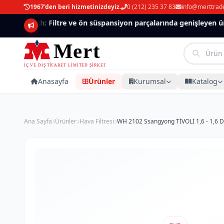
1967'den beri hizmetinizdeyiz.
0 (212) 235 37 83
info@merttrad
Mannlich: Filtre ve ön süspansiyon parçalarında genişleyen ürün
Anasayfa
Ürünler
Kurumsal
Katalog
Ana Sayfa
Ürünler
Hava Filtresi