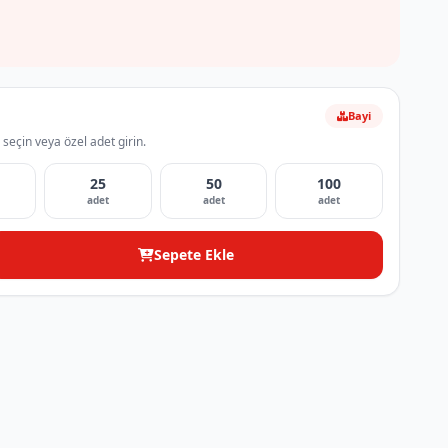
Bayi
 seçin veya özel adet girin.
25
50
100
adet
adet
adet
Sepete Ekle