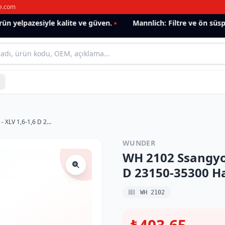
e.com
 yelpazesiyle kalite ve güven.
Mannlich: Filtre ve ön süspan
WH 2102 Ssangyong TİVOLİ 1,6 - 1,6 D - XLV 1,6-1,6 D 23150-35300 Hava Filtresi
WUNDER
WH 2102 Ssangyong
D 23150-35300 Ha
WH 2102