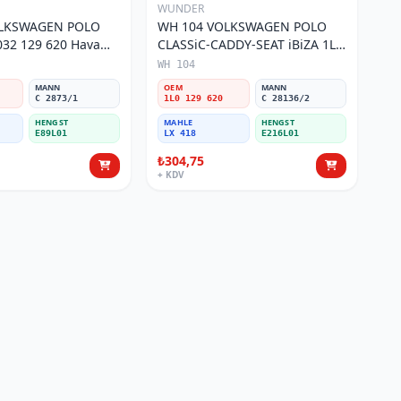
WUNDER
OLKSWAGEN POLO
WH 104 VOLKSWAGEN POLO
32 129 620 Hava
CLASSiC-CADDY-SEAT iBiZA 1L0
129 620 Hava Filtresi
WH 104
MANN
OEM
MANN
C 2873/1
1L0 129 620
C 28136/2
HENGST
MAHLE
HENGST
E89L01
LX 418
E216L01
₺304,75
+ KDV