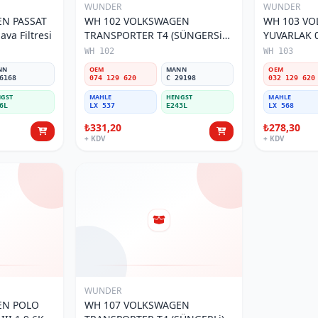
WUNDER
WUNDER
N PASSAT
WH 102 VOLKSWAGEN
WH 103 V
va Filtresi
TRANSPORTER T4 (SÜNGERSiZ)
YUVARLAK 0
074 129 620 Hava Filtresi
Filtresi
WH 102
WH 103
NN
OEM
MANN
OEM
6168
074 129 620
C 29198
032 129 620
GST
MAHLE
HENGST
MAHLE
6L
LX 537
E243L
LX 568
₺331,20
₺278,30
+ KDV
+ KDV
WUNDER
EN POLO
WH 107 VOLKSWAGEN