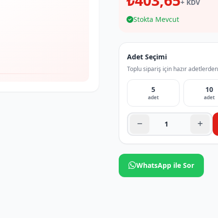
₺403,65
+ KDV
Stokta Mevcut
Adet Seçimi
Toplu sipariş için hazır adetlerden
5
10
adet
adet
WhatsApp ile Sor