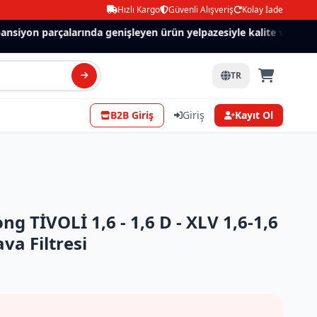
Hızlı Kargo
Güvenli Alışveriş
Kolay İade
siyon parçalarında genişleyen ürün yelpazesiyle kalite ve güven.
TR
B2B Giriş
Giriş
Kayıt Ol
 TİVOLİ 1,6 - 1,6 D - XLV 1,6-1,6
va Filtresi