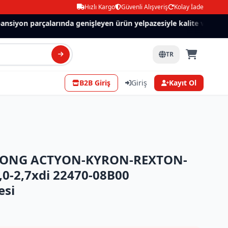
Hızlı Kargo
Güvenli Alışveriş
Kolay İade
siyon parçalarında genişleyen ürün yelpazesiyle kalite ve güven.
TR
B2B Giriş
Giriş
Kayıt Ol
YONG ACTYON-KYRON-REXTON-
0-2,7xdi 22470-08B00
esi