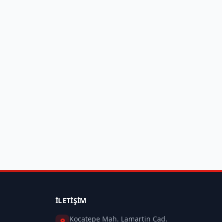
İLETIŞIM
Kocatepe Mah. Lamartin Cad.