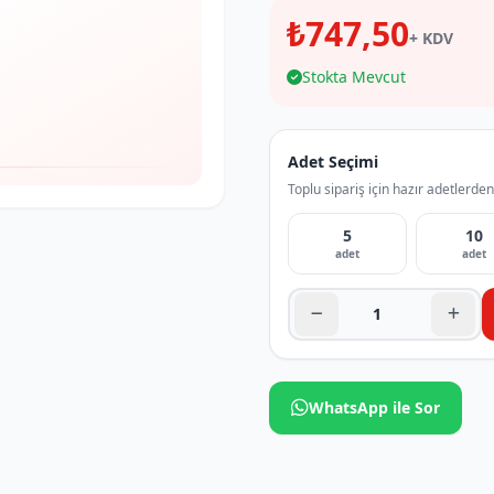
₺747,50
+ KDV
Stokta Mevcut
Adet Seçimi
Toplu sipariş için hazır adetlerden
5
10
adet
adet
WhatsApp ile Sor