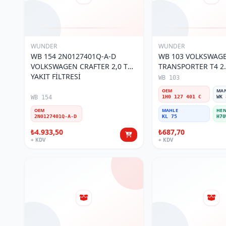
WUNDER
WUNDER
WB 154 2N0127401Q-A-D
WB 103 VOLKSWAG
VOLKSWAGEN CRAFTER 2,0 TDI
TRANSPORTER T4 2.
YAKIT FİLTRESİ
MOTOR- CADDY E.M
WB 103
401 C Yakıt/Mazot Fi
OEM
MA
WB 154
1H0 127 401 C
WK 
OEM
MAHLE
HEN
2N0127401Q-A-D
KL 75
H70
₺4.933,50
₺687,70
+ KDV
+ KDV