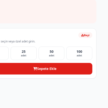
Bayi
 seçin veya özel adet girin.
25
50
100
adet
adet
adet
Sepete Ekle