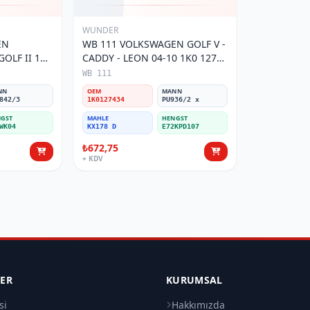
WUNDER
EN
WB 111 VOLKSWAGEN GOLF V -
OLF II 191
CADDY - LEON 04-10 1K0 127
Filtresi
434 Yakıt/Mazot Filtresi
WB 111
NN
OEM
MANN
842/3
1K0127434
PU936/2 x
GST
MAHLE
HENGST
WK04
KX178 D
E72KPD107
₺672,75
+ KDV
LER
KURUMSAL
si
Hakkımızda