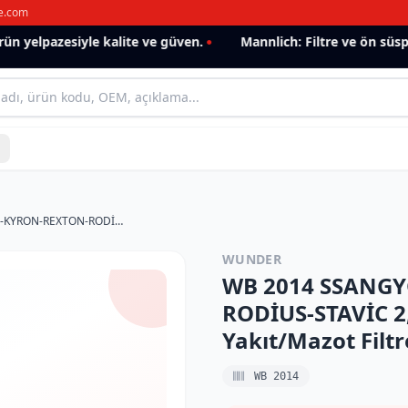
e.com
 yelpazesiyle kalite ve güven.
Mannlich: Filtre ve ön süspan
WB 2014 SSANGYONG ACTYON-KYRON-REXTON-RODİUS-STAVİC 2,0-2,7xdi 22470-08B00 Yakıt/Mazot Filtresi
WUNDER
WB 2014 SSANG
RODİUS-STAVİC 2,
Yakıt/Mazot Filtr
WB 2014