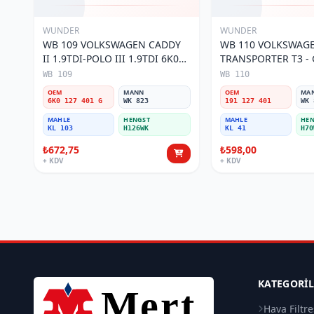
WUNDER
WUNDER
WB 109 VOLKSWAGEN CADDY
WB 110 VOLKSWAG
II 1.9TDI-POLO III 1.9TDI 6K0
TRANSPORTER T3 - G
127 401 G Yakıt/Mazot Filtresi
127 401 Yakıt/Mazot 
WB 109
WB 110
OEM
MANN
OEM
MA
6K0 127 401 G
WK 823
191 127 401
WK 
MAHLE
HENGST
MAHLE
HEN
KL 103
H126WK
KL 41
H70
₺672,75
₺598,00
+ KDV
+ KDV
KATEGORI
Hava Filtre