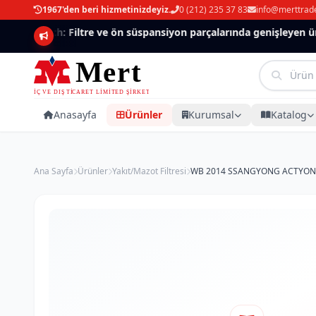
1967'den beri hizmetinizdeyiz.
0 (212) 235 37 83
info@merttrad
Mannlich: Filtre ve ön süspansiyon parçalarında genişleyen ürün
Anasayfa
Ürünler
Kurumsal
Katalog
Ana Sayfa
Ürünler
Yakıt/Mazot Filtresi