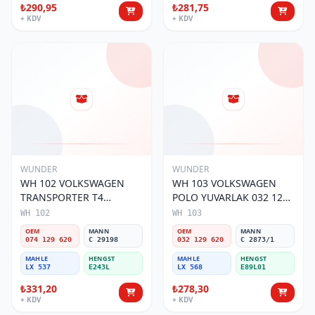
₺290,95
₺281,75
+ KDV
+ KDV
WUNDER
WUNDER
WH 102 VOLKSWAGEN
WH 103 VOLKSWAGEN
TRANSPORTER T4
POLO YUVARLAK 032 129
(SÜNGERSiZ) 074 129 620
620 Hava Filtresi
WH 102
WH 103
Hava Filtresi
OEM
MANN
OEM
MANN
074 129 620
C 29198
032 129 620
C 2873/1
MAHLE
HENGST
MAHLE
HENGST
LX 537
E243L
LX 568
E89L01
₺331,20
₺278,30
+ KDV
+ KDV