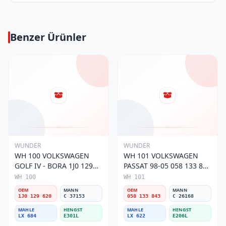
Benzer Ürünler
WUNDER
WUNDER
WH 100 VOLKSWAGEN
WH 101 VOLKSWAGEN
GOLF IV - BORA 1J0 129
PASSAT 98-05 058 133 843
620 Hava Filtresi
Hava Filtresi
WH 100
WH 101
OEM
MANN
OEM
MANN
1J0 129 620
C 37153
058 133 843
C 26168
MAHLE
HENGST
MAHLE
HENGST
LX 684
E301L
LX 622
E206L