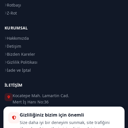
Rotbaşı
Z-Rot
KURUMSAL
Hakkımızda
İletişim
Bizden Kareler
Gizlilik Politikası
İade ve İptal
İLETIŞIM
Kocatepe Mah. Lamartin Cad.
Mert İş Hanı No:36
Taksim / Beyoğlu / İSTANBUL
Gizliliğiniz bizim için önemli
0 (212) 235 37 83
Size daha iyi bir deneyim sunmak, site trafiğini