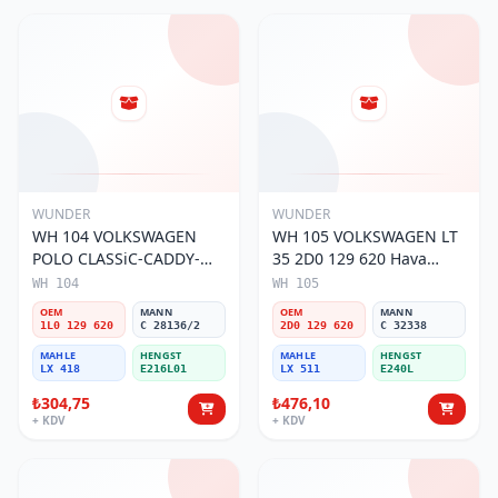
WUNDER
WUNDER
WH 104 VOLKSWAGEN
WH 105 VOLKSWAGEN LT
POLO CLASSiC-CADDY-
35 2D0 129 620 Hava
SEAT iBiZA 1L0 129 620
Filtresi
WH 104
WH 105
Hava Filtresi
OEM
MANN
OEM
MANN
1L0 129 620
C 28136/2
2D0 129 620
C 32338
MAHLE
HENGST
MAHLE
HENGST
LX 418
E216L01
LX 511
E240L
₺304,75
₺476,10
+ KDV
+ KDV