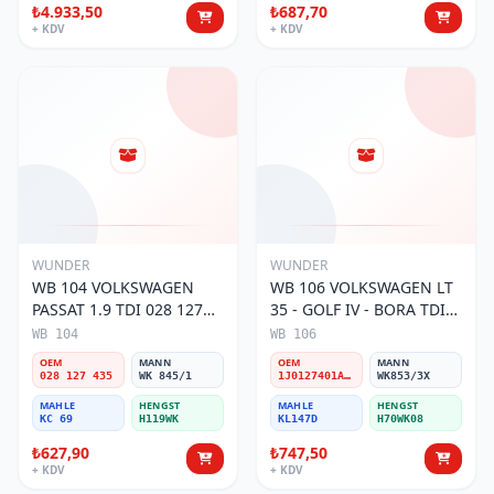
₺4.933,50
₺687,70
+ KDV
+ KDV
WUNDER
WUNDER
WB 104 VOLKSWAGEN
WB 106 VOLKSWAGEN LT
PASSAT 1.9 TDI 028 127
35 - GOLF IV - BORA TDI
435 Yakıt/Mazot Filtresi
1J0 127 401 Yakıt/Mazot
WB 104
WB 106
Filtresi
OEM
MANN
OEM
MANN
028 127 435
WK 845/1
1J0127401A/2D0127399/1J0127399A
WK853/3X
MAHLE
HENGST
MAHLE
HENGST
KC 69
H119WK
KL147D
H70WK08
₺627,90
₺747,50
+ KDV
+ KDV