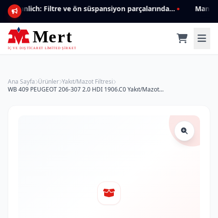
Mannlich: Filtre ve ön süspansiyon parçalarında genişleyen ürün yelpazesiyle kalite ve güven.
Ana Sayfa
Ürünler
Yakıt/Mazot Filtresi
WB 409 PEUGEOT 206-307 2.0 HDI 1906.C0 Yakıt/Mazot Filtresi