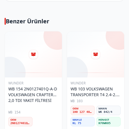
Benzer Ürünler
WUNDER
WUNDER
WB 154 2N0127401Q-A-D
WB 103 VOLKSWAGEN
VOLKSWAGEN CRAFTER
TRANSPORTER T4 2.4-2.5
2,0 TDI YAKIT FİLTRESİ
MOTOR- CADDY E.M 1H0
WB 103
127 401 C Yakıt/Mazot
OEM
MANN
Filtresi
WB 154
1H0 127 401 C
WK 842/4
OEM
MAHLE
HENGST
2N0127401Q-A-D
KL 75
H70WK05