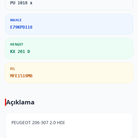
PU 1018 x
MAHLE
E79KPD118
HENGST
KX 201 D
FIL
MFE1519MB
Açıklama
PEUGEOT 206-307 2.0 HDI