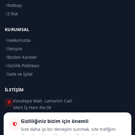
Rotbaşı
Z-Rot
KURUMSAL
Hakkımızda
İletişim
Bizden Kareler
Gizlilik Politikası
İade ve İptal
İLETIŞIM
Kocatepe Mah. Lamartin Cad.
Mert İş Hanı No:36
Taksim / Beyoğlu / İSTANBUL
Gizliliğiniz bizim için önemli
0 (212) 235 37 83
Size daha iyi bir deneyim sunmak, site trafiğini