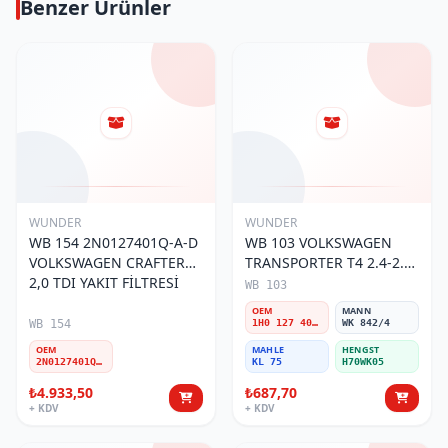
Benzer Ürünler
WUNDER
WUNDER
WB 154 2N0127401Q-A-D
WB 103 VOLKSWAGEN
VOLKSWAGEN CRAFTER
TRANSPORTER T4 2.4-2.5
2,0 TDI YAKIT FİLTRESİ
MOTOR- CADDY E.M 1H0
WB 103
127 401 C Yakıt/Mazot
OEM
MANN
Filtresi
WB 154
1H0 127 401 C
WK 842/4
OEM
MAHLE
HENGST
2N0127401Q-A-D
KL 75
H70WK05
₺4.933,50
₺687,70
+ KDV
+ KDV