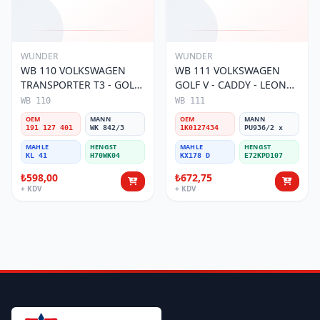
WUNDER
WUNDER
WB 110 VOLKSWAGEN
WB 111 VOLKSWAGEN
TRANSPORTER T3 - GOLF
GOLF V - CADDY - LEON
II 191 127 401
04-10 1K0 127 434
WB 110
WB 111
Yakıt/Mazot Filtresi
Yakıt/Mazot Filtresi
OEM
MANN
OEM
MANN
191 127 401
WK 842/3
1K0127434
PU936/2 x
MAHLE
HENGST
MAHLE
HENGST
KL 41
H70WK04
KX178 D
E72KPD107
₺598,00
₺672,75
+ KDV
+ KDV