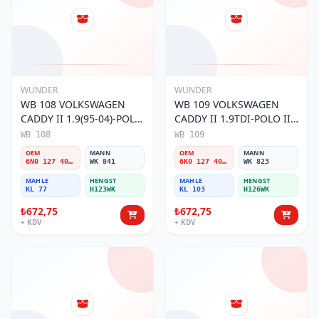
WUNDER
WUNDER
WB 108 VOLKSWAGEN
WB 109 VOLKSWAGEN
CADDY II 1.9(95-04)-POLO
CADDY II 1.9TDI-POLO III
III 1.9TDI 6N0 127 401 C
1.9TDI 6K0 127 401 G
WB 108
WB 109
Yakıt/Mazot Filtresi
Yakıt/Mazot Filtresi
OEM
MANN
OEM
MANN
6N0 127 401 C
WK 841
6K0 127 401 G
WK 823
MAHLE
HENGST
MAHLE
HENGST
KL 77
H123WK
KL 103
H126WK
₺672,75
₺672,75
+ KDV
+ KDV