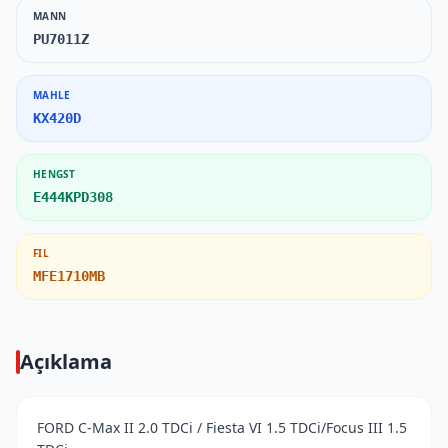
MANN
PU7011Z
MAHLE
KX420D
HENGST
E444KPD308
FIL
MFE1710MB
Açıklama
FORD C-Max II 2.0 TDCi / Fiesta VI 1.5 TDCi/Focus III 1.5