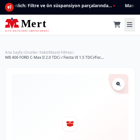
Mannlich: Filtre ve ön süspansiyon parçalarında genişleyen ürün yelpazesiyle kalite ve güven.
Ana Sayfa
Ürünler
Yakıt/Mazot Filtresi
WB 406 FORD C-Max II 2.0 TDCi / Fiesta VI 1.5 TDCi/Focus III 1.5 TDCi 1872152 Yakıt/Mazot Filtresi