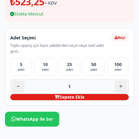
₺523,25
+ KDV
Stokta Mevcut
Adet Seçimi
Bayi
Toplu sipariş için hazır adetlerden seçin veya özel adet
girin.
5
10
25
50
100
adet
adet
adet
adet
adet
Sepete Ekle
WhatsApp ile Sor