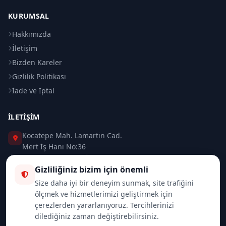
KURUMSAL
Hakkımızda
İletişim
Bizden Kareler
Gizlilik Politikası
İade ve İptal
İLETIŞIM
Kocatepe Mah. Lamartin Cad.
Mert İş Hanı No:36
Taksim / Beyoğlu / İSTANBUL
Gizliliğiniz bizim için önemli
0 (212) 235 37 83
Size daha iyi bir deneyim sunmak, site trafiğini
ölçmek ve hizmetlerimizi geliştirmek için
0 (532) 418 08 46
çerezlerden yararlanıyoruz. Tercihlerinizi
dilediğiniz zaman değiştirebilirsiniz.
info@merttrade.com