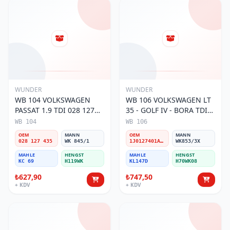
WUNDER
WUNDER
WB 104 VOLKSWAGEN
WB 106 VOLKSWAGEN LT
PASSAT 1.9 TDI 028 127
35 - GOLF IV - BORA TDI
435 Yakıt/Mazot Filtresi
1J0 127 401 Yakıt/Mazot
WB 104
WB 106
Filtresi
OEM
MANN
OEM
MANN
028 127 435
WK 845/1
1J0127401A/2D0127399/1J0127399A
WK853/3X
MAHLE
HENGST
MAHLE
HENGST
KC 69
H119WK
KL147D
H70WK08
₺627,90
₺747,50
+ KDV
+ KDV