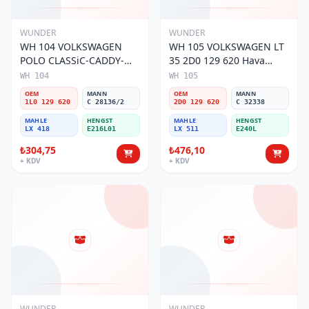
WUNDER
WUNDER
WH 104 VOLKSWAGEN
WH 105 VOLKSWAGEN LT
POLO CLASSiC-CADDY-
35 2D0 129 620 Hava
SEAT iBiZA 1L0 129 620
Filtresi
WH 104
WH 105
Hava Filtresi
OEM
MANN
OEM
MANN
1L0 129 620
C 28136/2
2D0 129 620
C 32338
MAHLE
HENGST
MAHLE
HENGST
LX 418
E216L01
LX 511
E240L
₺304,75
₺476,10
+ KDV
+ KDV
WUNDER
WUNDER