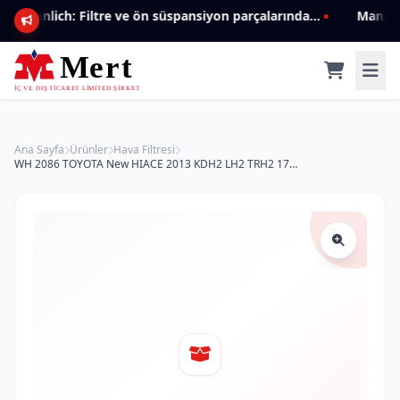
Mannlich: Filtre ve ön süspansiyon parçalarında genişleyen ürün yelpazesiyle kalite ve güven.
Ana Sayfa
Ürünler
Hava Filtresi
WH 2086 TOYOTA New HIACE 2013 KDH2 LH2 TRH2 17801-30070 Hava Filtresi