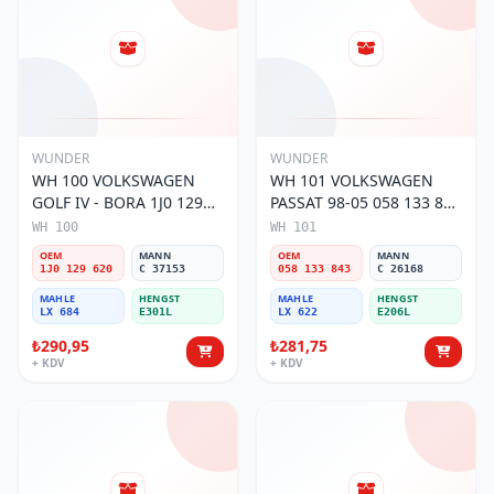
WUNDER
WUNDER
WH 100 VOLKSWAGEN
WH 101 VOLKSWAGEN
GOLF IV - BORA 1J0 129
PASSAT 98-05 058 133 843
620 Hava Filtresi
Hava Filtresi
WH 100
WH 101
OEM
MANN
OEM
MANN
1J0 129 620
C 37153
058 133 843
C 26168
MAHLE
HENGST
MAHLE
HENGST
LX 684
E301L
LX 622
E206L
₺290,95
₺281,75
+ KDV
+ KDV