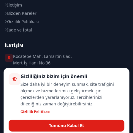
İletişim
Bizden Kareler
Gizlilik Politikası
İade ve İptal
İLETIŞIM
Kocatepe Mah. Lamartin Cad.
Mert İş Hanı No:36
Taksim / Beyoğlu / İSTANBUL
Gizliliğiniz bizim için önemli
0 (212) 235 37 83
Size daha iyi bir deneyim sunmak, site trafiğini
ölçmek ve hizmetlerimizi geliştirmek için
0 (532) 418 08 46
çerezlerden yararlanıyoruz. Tercihlerinizi
dilediğiniz zaman değiştirebilirsiniz.
info@merttrade.com
Gizlilik Politikası
İletişim Sayfası
Tümünü Kabul Et