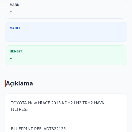
MANN
-
MAHLE
-
HENGST
-
Açıklama
TOYOTA New HIACE 2013 KDH2 LH2 TRH2 HAVA
FİLTRESİ
BLUEPRINT REF: ADT322125