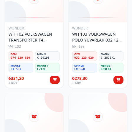
WUNDER
WUNDER
WH 102 VOLKSWAGEN
WH 103 VOLKSWAGEN
TRANSPORTER T4
POLO YUVARLAK 032 129
(SÜNGERSiZ) 074 129 620
620 Hava Filtresi
WH 102
WH 103
Hava Filtresi
OEM
MANN
OEM
MANN
074 129 620
C 29198
032 129 620
C 2873/1
MAHLE
HENGST
MAHLE
HENGST
LX 537
E243L
LX 568
E89L01
₺331,20
₺278,30
+ KDV
+ KDV