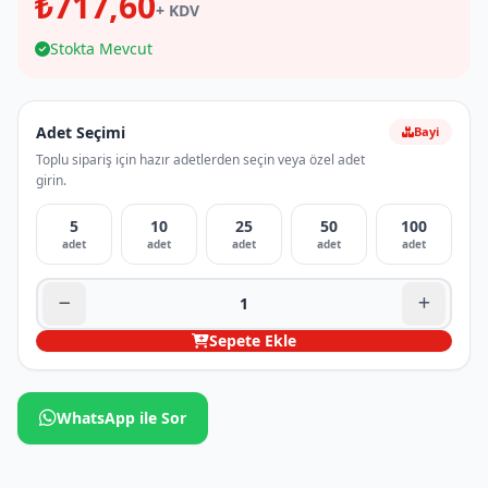
₺717,60
+ KDV
Stokta Mevcut
Adet Seçimi
Bayi
Toplu sipariş için hazır adetlerden seçin veya özel adet
girin.
5
10
25
50
100
adet
adet
adet
adet
adet
Sepete Ekle
WhatsApp ile Sor