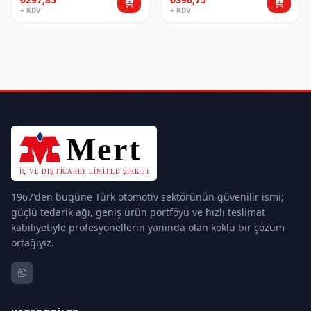
+ KDV
+ KDV
1967'den bugüne Türk otomotiv sektörünün güvenilir ismi;
güçlü tedarik ağı, geniş ürün portföyü ve hızlı teslimat
kabiliyetiyle profesyonellerin yanında olan köklü bir çözüm
ortağıyız.