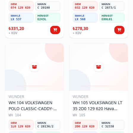
Hava Filtresi
OEM
MANN
OEM
MANN
074 129 620
C 29198
032 129 620
C 2873/1
MAHLE
HENGST
MAHLE
HENGST
LX 537
E243L
LX 568
E89L01
₺331,20
₺278,30
+ KDV
+ KDV
WUNDER
WUNDER
WH 104 VOLKSWAGEN
WH 105 VOLKSWAGEN LT
POLO CLASSiC-CADDY-
35 2D0 129 620 Hava
SEAT iBiZA 1L0 129 620
Filtresi
WH 104
WH 105
Hava Filtresi
OEM
MANN
OEM
MANN
1L0 129 620
C 28136/2
2D0 129 620
C 32338