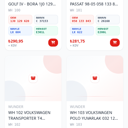
GOLF IV - BORA 1J0 129
PASSAT 98-05 058 133 843
620 Hava Filtresi
Hava Filtresi
WH 100
WH 101
OEM
MANN
OEM
MANN
1J0 129 620
C 37153
058 133 843
C 26168
MAHLE
HENGST
MAHLE
HENGST
LX 684
E301L
LX 622
E206L
₺290,95
₺281,75
+ KDV
+ KDV
WUNDER
WUNDER
WH 102 VOLKSWAGEN
WH 103 VOLKSWAGEN
TRANSPORTER T4
POLO YUVARLAK 032 129
(SÜNGERSiZ) 074 129 620
620 Hava Filtresi
WH 102
WH 103