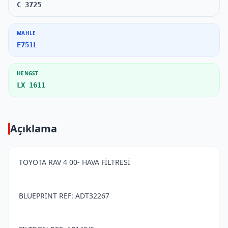
C 3725
MAHLE
E751L
HENGST
LX 1611
Açıklama
TOYOTA RAV 4 00- HAVA FİLTRESİ
BLUEPRINT REF: ADT32267