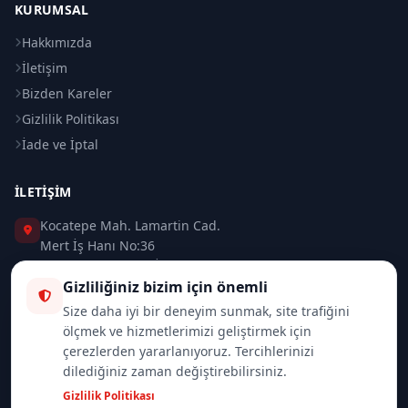
KURUMSAL
Hakkımızda
İletişim
Bizden Kareler
Gizlilik Politikası
İade ve İptal
İLETIŞIM
Kocatepe Mah. Lamartin Cad.
Mert İş Hanı No:36
Taksim / Beyoğlu / İSTANBUL
Gizliliğiniz bizim için önemli
0 (212) 235 37 83
Size daha iyi bir deneyim sunmak, site trafiğini
ölçmek ve hizmetlerimizi geliştirmek için
0 (532) 418 08 46
çerezlerden yararlanıyoruz. Tercihlerinizi
dilediğiniz zaman değiştirebilirsiniz.
info@merttrade.com
Gizlilik Politikası