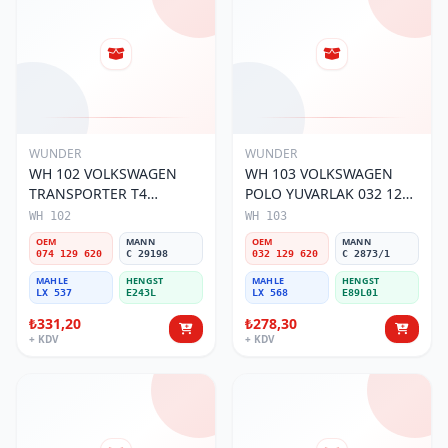
WUNDER
WUNDER
WH 102 VOLKSWAGEN
WH 103 VOLKSWAGEN
TRANSPORTER T4
POLO YUVARLAK 032 129
(SÜNGERSiZ) 074 129 620
620 Hava Filtresi
WH 102
WH 103
Hava Filtresi
OEM
MANN
OEM
MANN
074 129 620
C 29198
032 129 620
C 2873/1
MAHLE
HENGST
MAHLE
HENGST
LX 537
E243L
LX 568
E89L01
₺331,20
₺278,30
+ KDV
+ KDV