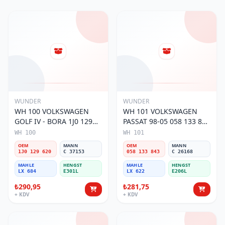
WUNDER
WUNDER
WH 100 VOLKSWAGEN
WH 101 VOLKSWAGEN
GOLF IV - BORA 1J0 129
PASSAT 98-05 058 133 843
620 Hava Filtresi
Hava Filtresi
WH 100
WH 101
OEM
MANN
OEM
MANN
1J0 129 620
C 37153
058 133 843
C 26168
MAHLE
HENGST
MAHLE
HENGST
LX 684
E301L
LX 622
E206L
₺290,95
₺281,75
+ KDV
+ KDV