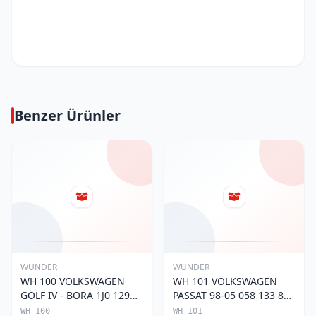
Benzer Ürünler
WUNDER
WUNDER
WH 100 VOLKSWAGEN
WH 101 VOLKSWAGEN
GOLF IV - BORA 1J0 129
PASSAT 98-05 058 133 843
620 Hava Filtresi
Hava Filtresi
WH 100
WH 101