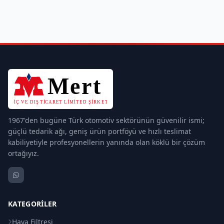
1967'den bugüne Türk otomotiv sektörünün güvenilir ismi;
güçlü tedarik ağı, geniş ürün portföyü ve hızlı teslimat
kabiliyetiyle profesyonellerin yanında olan köklü bir çözüm
ortağıyız.
KATEGORILER
Hava Filtresi