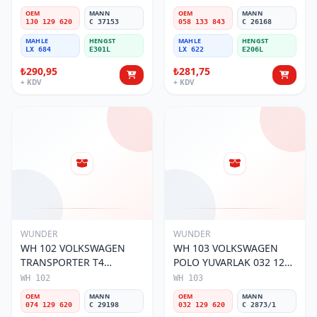
OEM
MANN
OEM
MANN
1J0 129 620
C 37153
058 133 843
C 26168
MAHLE
HENGST
MAHLE
HENGST
LX 684
E301L
LX 622
E206L
₺290,95
₺281,75
+ KDV
+ KDV
WUNDER
WUNDER
WH 102 VOLKSWAGEN
WH 103 VOLKSWAGEN
TRANSPORTER T4
POLO YUVARLAK 032 129
(SÜNGERSiZ) 074 129 620
620 Hava Filtresi
WH 102
WH 103
Hava Filtresi
OEM
MANN
OEM
MANN
074 129 620
C 29198
032 129 620
C 2873/1