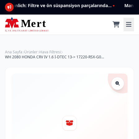
Mannlich: Filtre ve ön süspansiyon parçalarında genişleyen ürün yelpazesiyle kalite ve güven.
Ana Sayfa
Ürünler
Hava Filtresi
WH 2080 HONDA CRV IV 1.6 İ-DTEC 13-> 17220-RSX-G01 Hava Filtresi