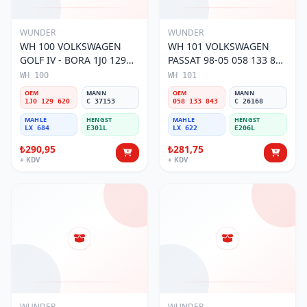
WUNDER
WUNDER
WH 100 VOLKSWAGEN
WH 101 VOLKSWAGEN
GOLF IV - BORA 1J0 129
PASSAT 98-05 058 133 843
620 Hava Filtresi
Hava Filtresi
WH 100
WH 101
OEM
MANN
OEM
MANN
1J0 129 620
C 37153
058 133 843
C 26168
MAHLE
HENGST
MAHLE
HENGST
LX 684
E301L
LX 622
E206L
₺290,95
₺281,75
+ KDV
+ KDV
WUNDER
WUNDER