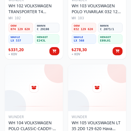
WH 102 VOLKSWAGEN
WH 103 VOLKSWAGEN
TRANSPORTER T4
POLO YUVARLAK 032 129
(SÜNGERSiZ) 074 129 620
620 Hava Filtresi
WH 102
WH 103
Hava Filtresi
OEM
MANN
OEM
MANN
074 129 620
C 29198
032 129 620
C 2873/1
MAHLE
HENGST
MAHLE
HENGST
LX 537
E243L
LX 568
E89L01
₺331,20
₺278,30
+ KDV
+ KDV
WUNDER
WUNDER
WH 104 VOLKSWAGEN
WH 105 VOLKSWAGEN LT
POLO CLASSiC-CADDY-
35 2D0 129 620 Hava