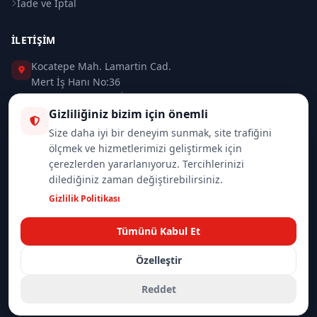
İade ve İptal
İLETIŞIM
Kocatepe Mah. Lamartin Cad.
Mert İş Hanı No:36
Taksim / Beyoğlu / İSTANBUL
Gizliliğiniz bizim için önemli
0 (212) 235 37 83
Size daha iyi bir deneyim sunmak, site trafiğini
ölçmek ve hizmetlerimizi geliştirmek için
0 (532) 418 08 46
çerezlerden yararlanıyoruz. Tercihlerinizi
dilediğiniz zaman değiştirebilirsiniz.
info@merttrade.com
Gizlilik Politikası
İletişim Sayfası
Tümünü Kabul Et
Özelleştir
© 2026
Mannlich | MertTrade.com
— Tüm hakları saklıdır.
Gizlilik
İade Politikası
Reddet