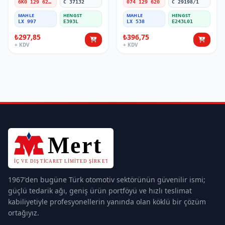
6K0 129 620 B
C 37132
074 129 620
C 29198/1
MAHLE
HENGST
MAHLE
HENGST
LX 997
E393L
LX 538
E243L01
₺297,85
₺396,75
+ KDV
+ KDV
1967'den bugüne Türk otomotiv sektörünün güvenilir ismi;
güçlü tedarik ağı, geniş ürün portföyü ve hızlı teslimat
kabiliyetiyle profesyonellerin yanında olan köklü bir çözüm
ortağıyız.