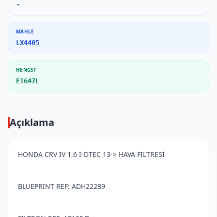
-
MAHLE
LX4405
HENGST
E1647L
Açıklama
HONDA CRV IV 1.6 İ-DTEC 13-> HAVA FİLTRESİ
BLUEPRINT REF: ADH22289