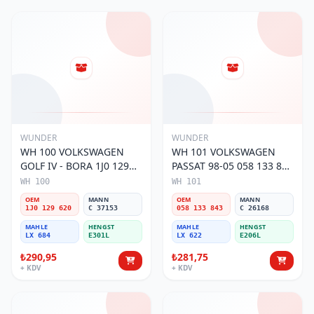
WUNDER
WUNDER
WH 100 VOLKSWAGEN
WH 101 VOLKSWAGEN
GOLF IV - BORA 1J0 129
PASSAT 98-05 058 133 843
620 Hava Filtresi
Hava Filtresi
WH 100
WH 101
OEM
MANN
OEM
MANN
1J0 129 620
C 37153
058 133 843
C 26168
MAHLE
HENGST
MAHLE
HENGST
LX 684
E301L
LX 622
E206L
₺290,95
₺281,75
+ KDV
+ KDV