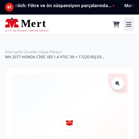
Mannlich: Filtre ve ön süspansiyon parçalarında genişleyen ürün yelpazesiyle kalite ve güven.
Ana Sayfa
Ürünler
Hava Filtresi
WH 2077 HONDA CİVİC VIII 1.4 VTEC 09-> 17220-RSJ-E00 Hava Filtresi