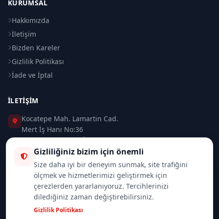
KURUMSAL
Hakkımızda
İletişim
Bizden Kareler
Gizlilik Politikası
İade ve İptal
İLETIŞIM
Kocatepe Mah. Lamartin Cad.
Mert İş Hanı No:36
Taksim / Beyoğlu / İSTANBUL
Gizliliğiniz bizim için önemli
0 (212) 235 37 83
Size daha iyi bir deneyim sunmak, site trafiğini
ölçmek ve hizmetlerimizi geliştirmek için
0 (532) 418 08 46
çerezlerden yararlanıyoruz. Tercihlerinizi
dilediğiniz zaman değiştirebilirsiniz.
info@merttrade.com
Gizlilik Politikası
İletişim Sayfası