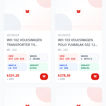
WUNDER
WUNDER
WH 102 VOLKSWAGEN
WH 103 VOLKSWAGEN
TRANSPORTER T4
POLO YUVARLAK 032 129
(SÜNGERSiZ) 074 129 620
620 Hava Filtresi
WH 102
WH 103
Hava Filtresi
OEM
MANN
OEM
MANN
074 129 620
C 29198
032 129 620
C 2873/1
MAHLE
HENGST
MAHLE
HENGST
LX 537
E243L
LX 568
E89L01
₺331,20
₺278,30
+ KDV
+ KDV