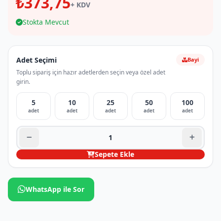
₺373,75
+ KDV
Stokta Mevcut
Adet Seçimi
Bayi
Toplu sipariş için hazır adetlerden seçin veya özel adet
girin.
5
10
25
50
100
adet
adet
adet
adet
adet
Sepete Ekle
WhatsApp ile Sor