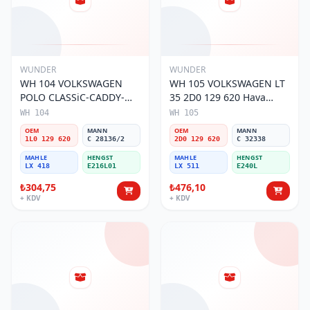
WUNDER
WUNDER
WH 104 VOLKSWAGEN
WH 105 VOLKSWAGEN LT
POLO CLASSiC-CADDY-
35 2D0 129 620 Hava
SEAT iBiZA 1L0 129 620
Filtresi
WH 104
WH 105
Hava Filtresi
OEM
MANN
OEM
MANN
1L0 129 620
C 28136/2
2D0 129 620
C 32338
MAHLE
HENGST
MAHLE
HENGST
LX 418
E216L01
LX 511
E240L
₺304,75
₺476,10
+ KDV
+ KDV