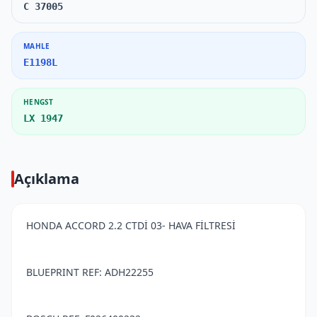
C 37005
MAHLE
E1198L
HENGST
LX 1947
Açıklama
HONDA ACCORD 2.2 CTDİ 03- HAVA FİLTRESİ
BLUEPRINT REF: ADH22255