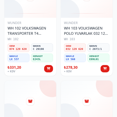
WUNDER
WUNDER
WH 102 VOLKSWAGEN
WH 103 VOLKSWAGEN
TRANSPORTER T4
POLO YUVARLAK 032 129
(SÜNGERSiZ) 074 129 620
620 Hava Filtresi
WH 102
WH 103
Hava Filtresi
OEM
MANN
OEM
MANN
074 129 620
C 29198
032 129 620
C 2873/1
MAHLE
HENGST
MAHLE
HENGST
LX 537
E243L
LX 568
E89L01
₺331,20
₺278,30
+ KDV
+ KDV