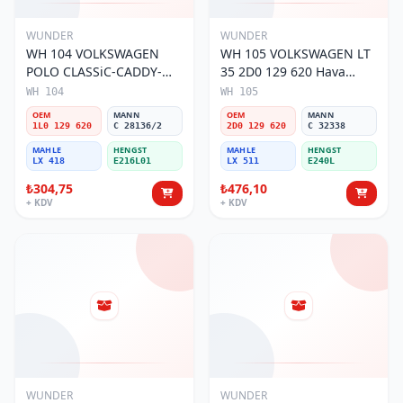
WUNDER
WUNDER
WH 104 VOLKSWAGEN
WH 105 VOLKSWAGEN LT
POLO CLASSiC-CADDY-
35 2D0 129 620 Hava
SEAT iBiZA 1L0 129 620
Filtresi
WH 104
WH 105
Hava Filtresi
OEM
MANN
OEM
MANN
1L0 129 620
C 28136/2
2D0 129 620
C 32338
MAHLE
HENGST
MAHLE
HENGST
LX 418
E216L01
LX 511
E240L
₺304,75
₺476,10
+ KDV
+ KDV
WUNDER
WUNDER