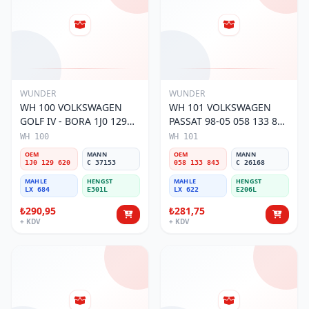
WUNDER
WUNDER
WH 100 VOLKSWAGEN
WH 101 VOLKSWAGEN
GOLF IV - BORA 1J0 129
PASSAT 98-05 058 133 843
620 Hava Filtresi
Hava Filtresi
WH 100
WH 101
OEM
MANN
OEM
MANN
1J0 129 620
C 37153
058 133 843
C 26168
MAHLE
HENGST
MAHLE
HENGST
LX 684
E301L
LX 622
E206L
₺290,95
₺281,75
+ KDV
+ KDV