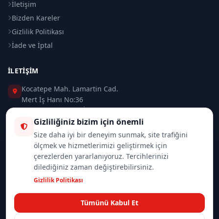
İletişim
Bizden Kareler
Gizlilik Politikası
İade ve İptal
İLETIŞIM
Kocatepe Mah. Lamartin Cad.
Mert İş Hanı No:36
Taksim / Beyoğlu / İSTANBUL
Gizliliğiniz bizim için önemli
0 (212) 235 37 83
Size daha iyi bir deneyim sunmak, site trafiğini
ölçmek ve hizmetlerimizi geliştirmek için
0 (532) 418 08 46
çerezlerden yararlanıyoruz. Tercihlerinizi
dilediğiniz zaman değiştirebilirsiniz.
info@merttrade.com
Gizlilik Politikası
İletişim Sayfası
Tümünü Kabul Et