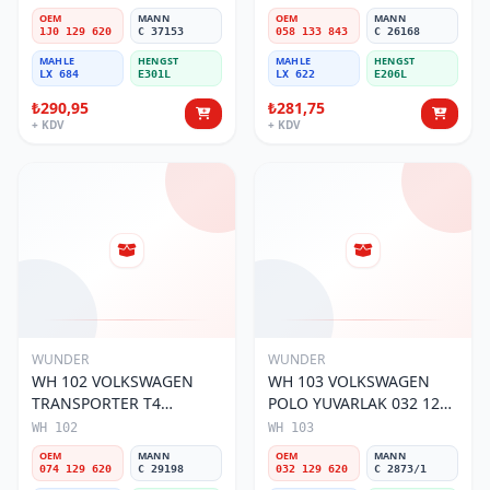
OEM
MANN
OEM
MANN
1J0 129 620
C 37153
058 133 843
C 26168
MAHLE
HENGST
MAHLE
HENGST
LX 684
E301L
LX 622
E206L
₺290,95
₺281,75
+ KDV
+ KDV
WUNDER
WUNDER
WH 102 VOLKSWAGEN
WH 103 VOLKSWAGEN
TRANSPORTER T4
POLO YUVARLAK 032 129
(SÜNGERSiZ) 074 129 620
620 Hava Filtresi
WH 102
WH 103
Hava Filtresi
OEM
MANN
OEM
MANN
074 129 620
C 29198
032 129 620
C 2873/1