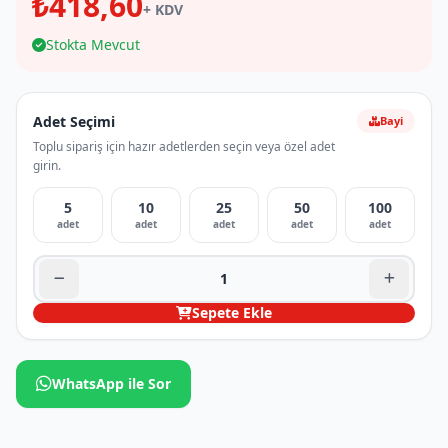
₺418,60
+ KDV
Stokta Mevcut
Adet Seçimi
Bayi
Toplu sipariş için hazır adetlerden seçin veya özel adet
girin.
5
10
25
50
100
adet
adet
adet
adet
adet
Sepete Ekle
WhatsApp ile Sor