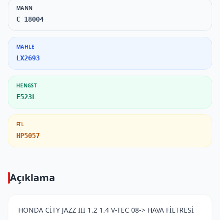
MANN
C 18004
MAHLE
LX2693
HENGST
E523L
FIL
HP5057
Açıklama
HONDA CİTY JAZZ III 1.2 1.4 V-TEC 08-> HAVA FİLTRESİ