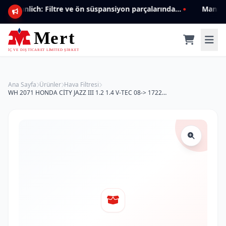
Mannlich: Filtre ve ön süspansiyon parçalarında genişleyen ürün yelpazesiyle kalite ve güven.
Ana Sayfa
Ürünler
Hava Filtresi
WH 2071 HONDA CİTY JAZZ III 1.2 1.4 V-TEC 08-> 17220-RB0-000 Hava Filtresi