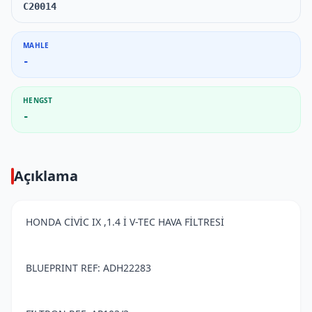
C20014
MAHLE
-
HENGST
-
Açıklama
HONDA CİVİC IX ,1.4 İ V-TEC HAVA FİLTRESİ
BLUEPRINT REF: ADH22283