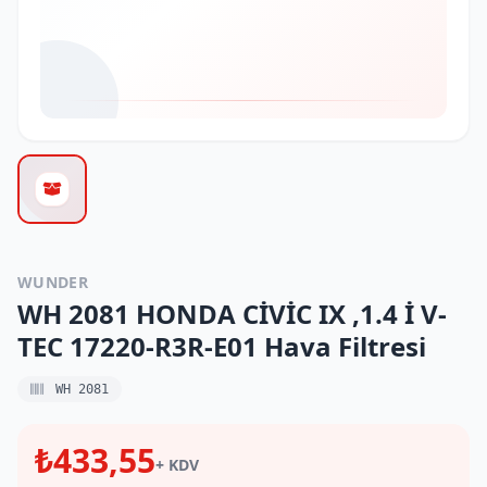
WUNDER
WH 2081 HONDA CİVİC IX ,1.4 İ V-
TEC 17220-R3R-E01 Hava Filtresi
WH 2081
₺433,55
+ KDV