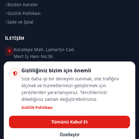
Bizden Kareler
Gizlilik Politikası
İade ve İptal
İLETIŞIM
Kocatepe Mah. Lamartin Cad.
Mert İş Hanı No:36
Taksim / Beyoğlu / İSTANBUL
Gizliliğiniz bizim için önemli
0 (212) 235 37 83
Size daha iyi bir deneyim sunmak, site trafiğini
ölçmek ve hizmetlerimizi geliştirmek için
0 (532) 418 08 46
çerezlerden yararlanıyoruz. Tercihlerinizi
dilediğiniz zaman değiştirebilirsiniz.
info@merttrade.com
Gizlilik Politikası
İletişim Sayfası
Tümünü Kabul Et
Özelleştir