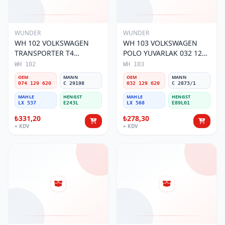
WUNDER
WUNDER
WH 102 VOLKSWAGEN
WH 103 VOLKSWAGEN
TRANSPORTER T4
POLO YUVARLAK 032 129
(SÜNGERSiZ) 074 129 620
620 Hava Filtresi
WH 102
WH 103
Hava Filtresi
OEM
MANN
OEM
MANN
074 129 620
C 29198
032 129 620
C 2873/1
MAHLE
HENGST
MAHLE
HENGST
LX 537
E243L
LX 568
E89L01
₺331,20
₺278,30
+ KDV
+ KDV