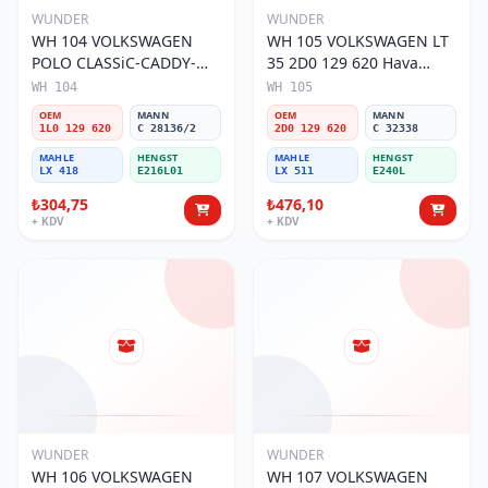
WUNDER
WUNDER
WH 104 VOLKSWAGEN
WH 105 VOLKSWAGEN LT
POLO CLASSiC-CADDY-
35 2D0 129 620 Hava
SEAT iBiZA 1L0 129 620
Filtresi
WH 104
WH 105
Hava Filtresi
OEM
MANN
OEM
MANN
1L0 129 620
C 28136/2
2D0 129 620
C 32338
MAHLE
HENGST
MAHLE
HENGST
LX 418
E216L01
LX 511
E240L
₺304,75
₺476,10
+ KDV
+ KDV
WUNDER
WUNDER
WH 106 VOLKSWAGEN
WH 107 VOLKSWAGEN