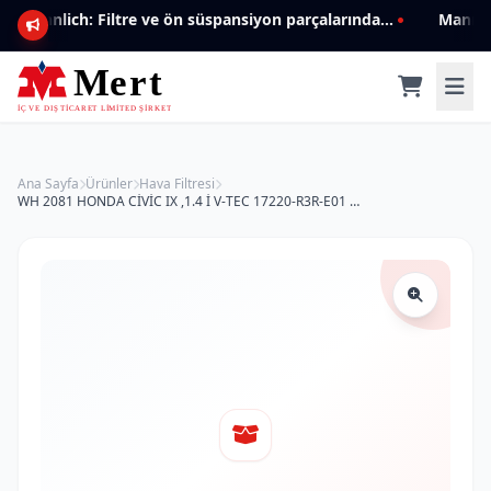
Mannlich: Filtre ve ön süspansiyon parçalarında genişleyen ürün yelpazesiyle kalite ve güven.
Ana Sayfa
Ürünler
Hava Filtresi
WH 2081 HONDA CİVİC IX ,1.4 İ V-TEC 17220-R3R-E01 Hava Filtresi