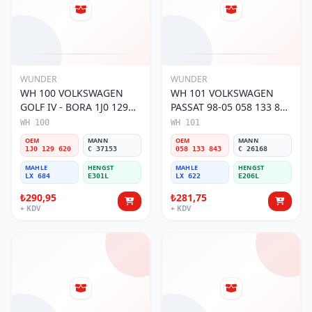
WUNDER
WUNDER
WH 100 VOLKSWAGEN
WH 101 VOLKSWAGEN
GOLF IV - BORA 1J0 129
PASSAT 98-05 058 133 843
620 Hava Filtresi
Hava Filtresi
WH 100
WH 101
OEM
MANN
OEM
MANN
1J0 129 620
C 37153
058 133 843
C 26168
MAHLE
HENGST
MAHLE
HENGST
LX 684
E301L
LX 622
E206L
₺290,95
₺281,75
+ KDV
+ KDV