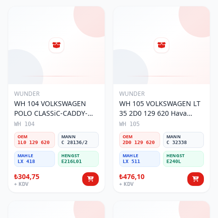
WUNDER
WUNDER
WH 104 VOLKSWAGEN
WH 105 VOLKSWAGEN LT
POLO CLASSiC-CADDY-
35 2D0 129 620 Hava
SEAT iBiZA 1L0 129 620
Filtresi
WH 104
WH 105
Hava Filtresi
OEM
MANN
OEM
MANN
1L0 129 620
C 28136/2
2D0 129 620
C 32338
MAHLE
HENGST
MAHLE
HENGST
LX 418
E216L01
LX 511
E240L
₺304,75
₺476,10
+ KDV
+ KDV