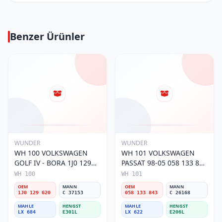
Benzer Ürünler
WUNDER
WUNDER
WH 100 VOLKSWAGEN
WH 101 VOLKSWAGEN
GOLF IV - BORA 1J0 129
PASSAT 98-05 058 133 843
620 Hava Filtresi
Hava Filtresi
WH 100
WH 101
OEM
MANN
OEM
MANN
1J0 129 620
C 37153
058 133 843
C 26168
MAHLE
HENGST
MAHLE
HENGST
LX 684
E301L
LX 622
E206L