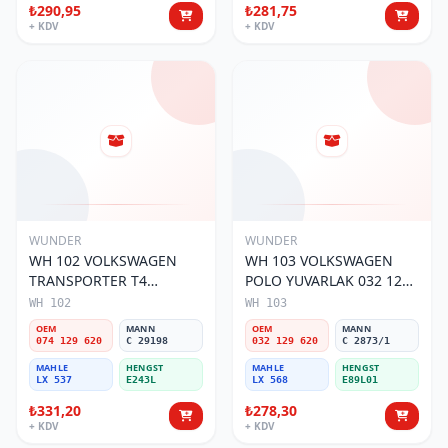
₺290,95
₺281,75
+ KDV
+ KDV
WUNDER
WUNDER
WH 102 VOLKSWAGEN
WH 103 VOLKSWAGEN
TRANSPORTER T4
POLO YUVARLAK 032 129
(SÜNGERSiZ) 074 129 620
620 Hava Filtresi
WH 102
WH 103
Hava Filtresi
OEM
MANN
OEM
MANN
074 129 620
C 29198
032 129 620
C 2873/1
MAHLE
HENGST
MAHLE
HENGST
LX 537
E243L
LX 568
E89L01
₺331,20
₺278,30
+ KDV
+ KDV