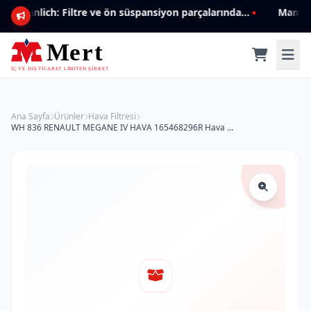
Mannlich: Filtre ve ön süspansiyon parçalarında genişleyen ürün yelpazesiyle kalite ve güven.
Ana Sayfa
Ürünler
Hava Filtresi
WH 836 RENAULT MEGANE IV HAVA 165468296R Hava Filtresi