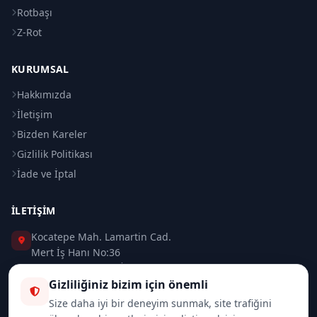
Rotbaşı
Z-Rot
KURUMSAL
Hakkımızda
İletişim
Bizden Kareler
Gizlilik Politikası
İade ve İptal
İLETIŞIM
Kocatepe Mah. Lamartin Cad.
Mert İş Hanı No:36
Taksim / Beyoğlu / İSTANBUL
Gizliliğiniz bizim için önemli
0 (212) 235 37 83
Size daha iyi bir deneyim sunmak, site trafiğini