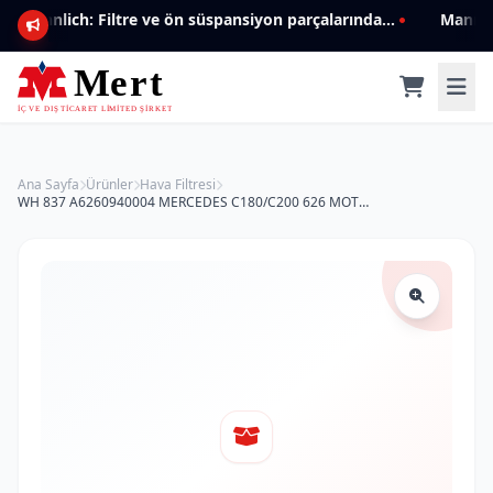
Mannlich: Filtre ve ön süspansiyon parçalarında genişleyen ürün yelpazesiyle kalite ve güven.
Ana Sayfa
Ürünler
Hava Filtresi
WH 837 A6260940004 MERCEDES C180/C200 626 MOTOR 2016- Hava Filtresi