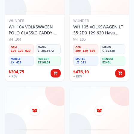
WUNDER
WUNDER
WH 104 VOLKSWAGEN
WH 105 VOLKSWAGEN LT
POLO CLASSiC-CADDY-
35 2D0 129 620 Hava
SEAT iBiZA 1L0 129 620
Filtresi
WH 104
WH 105
Hava Filtresi
OEM
MANN
OEM
MANN
1L0 129 620
C 28136/2
2D0 129 620
C 32338
MAHLE
HENGST
MAHLE
HENGST
LX 418
E216L01
LX 511
E240L
₺304,75
₺476,10
+ KDV
+ KDV