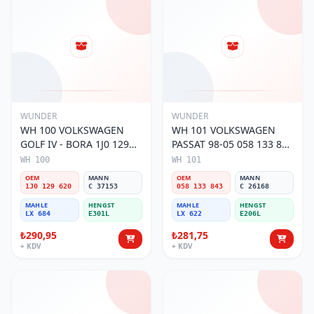
WUNDER
WUNDER
WH 100 VOLKSWAGEN
WH 101 VOLKSWAGEN
GOLF IV - BORA 1J0 129
PASSAT 98-05 058 133 843
620 Hava Filtresi
Hava Filtresi
WH 100
WH 101
OEM
MANN
OEM
MANN
1J0 129 620
C 37153
058 133 843
C 26168
MAHLE
HENGST
MAHLE
HENGST
LX 684
E301L
LX 622
E206L
₺290,95
₺281,75
+ KDV
+ KDV