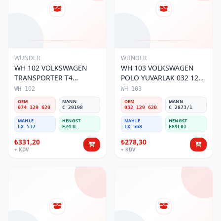
WUNDER
WUNDER
WH 102 VOLKSWAGEN
WH 103 VOLKSWAGEN
TRANSPORTER T4
POLO YUVARLAK 032 129
(SÜNGERSiZ) 074 129 620
620 Hava Filtresi
WH 102
WH 103
Hava Filtresi
OEM
MANN
OEM
MANN
074 129 620
C 29198
032 129 620
C 2873/1
MAHLE
HENGST
MAHLE
HENGST
LX 537
E243L
LX 568
E89L01
₺331,20
₺278,30
+ KDV
+ KDV