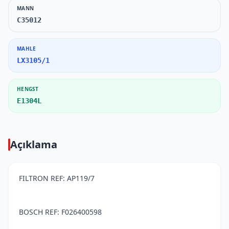
MANN
C35012
MAHLE
LX3105/1
HENGST
E1304L
Açıklama
FILTRON REF: AP119/7
BOSCH REF: F026400598