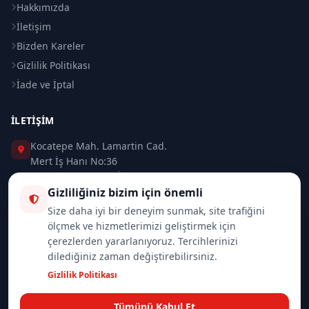
Hakkımızda
İletişim
Bizden Kareler
Gizlilik Politikası
İade ve İptal
İLETIŞIM
Kocatepe Mah. Lamartin Cad.
Mert İş Hanı No:36
Taksim / Beyoğlu / İSTANBUL
Gizliliğiniz bizim için önemli
0 (212) 235 37 83
Size daha iyi bir deneyim sunmak, site trafiğini
ölçmek ve hizmetlerimizi geliştirmek için
0 (532) 418 08 46
çerezlerden yararlanıyoruz. Tercihlerinizi
dilediğiniz zaman değiştirebilirsiniz.
info@merttrade.com
Gizlilik Politikası
İletişim Sayfası
Tümünü Kabul Et