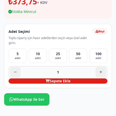
₺373,75
+ KDV
Stokta Mevcut
Adet Seçimi
Bayi
Toplu sipariş için hazır adetlerden seçin veya özel adet
girin.
5
10
25
50
100
adet
adet
adet
adet
adet
Sepete Ekle
WhatsApp ile Sor