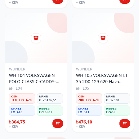
+ KDV
+ KDV
WUNDER
WUNDER
WH 104 VOLKSWAGEN
WH 105 VOLKSWAGEN LT
POLO CLASSiC-CADDY-
35 2D0 129 620 Hava
SEAT iBiZA 1L0 129 620
Filtresi
WH 104
WH 105
Hava Filtresi
OEM
MANN
OEM
MANN
1L0 129 620
C 28136/2
2D0 129 620
C 32338
MAHLE
HENGST
MAHLE
HENGST
LX 418
E216L01
LX 511
E240L
₺304,75
₺476,10
+ KDV
+ KDV