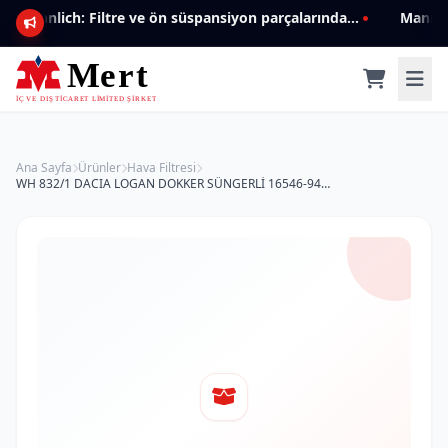
Mannlich: Filtre ve ön süspansiyon parçalarında genişleyen ürün yelpazesiyle kalite ve güven.
Ana Sayfa
Ürünler
Hava Filtresi
WH 832/1 DACIA LOGAN DOKKER SÜNGERLİ 16546-9466R Hava Filtresi