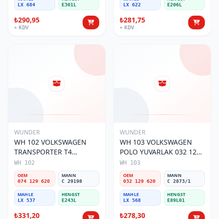
LX 684
E301L
LX 622
E206L
₺290,95
₺281,75
+ KDV
+ KDV
WUNDER
WUNDER
WH 102 VOLKSWAGEN
WH 103 VOLKSWAGEN
TRANSPORTER T4
POLO YUVARLAK 032 129
(SÜNGERSiZ) 074 129 620
620 Hava Filtresi
WH 102
WH 103
Hava Filtresi
OEM
MANN
OEM
MANN
074 129 620
C 29198
032 129 620
C 2873/1
MAHLE
HENGST
MAHLE
HENGST
LX 537
E243L
LX 568
E89L01
₺331,20
₺278,30