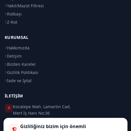
Yakıt/Mazot Filtresi
Rotbaşı
Z-Rot
KURUMSAL
Hakkımızda
İletişim
Bizden Kareler
Gizlilik Politikası
İade ve İptal
İLETIŞIM
Kocatepe Mah. Lamartin Cad.
Mert İş Hanı No:36
Taksim / Beyoğlu / İSTANBUL
Gizliliğiniz bizim için önemli
0 (212) 235 37 83