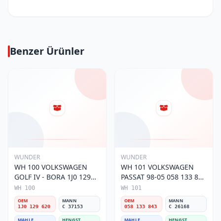
Benzer Ürünler
WUNDER
WUNDER
WH 100 VOLKSWAGEN
WH 101 VOLKSWAGEN
GOLF IV - BORA 1J0 129
PASSAT 98-05 058 133 843
620 Hava Filtresi
Hava Filtresi
WH 100
WH 101
OEM
MANN
OEM
MANN
1J0 129 620
C 37153
058 133 843
C 26168
MAHLE
HENGST
MAHLE
HENGST