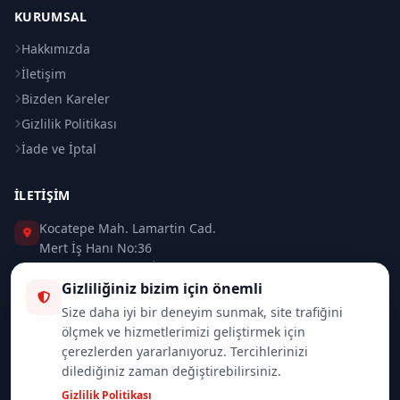
KURUMSAL
Hakkımızda
İletişim
Bizden Kareler
Gizlilik Politikası
İade ve İptal
İLETIŞIM
Kocatepe Mah. Lamartin Cad.
Mert İş Hanı No:36
Taksim / Beyoğlu / İSTANBUL
Gizliliğiniz bizim için önemli
0 (212) 235 37 83
Size daha iyi bir deneyim sunmak, site trafiğini
ölçmek ve hizmetlerimizi geliştirmek için
0 (532) 418 08 46
çerezlerden yararlanıyoruz. Tercihlerinizi
dilediğiniz zaman değiştirebilirsiniz.
info@merttrade.com
Gizlilik Politikası