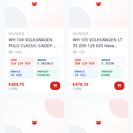
WUNDER
WUNDER
WH 104 VOLKSWAGEN
WH 105 VOLKSWAGEN LT
POLO CLASSiC-CADDY-
35 2D0 129 620 Hava
SEAT iBiZA 1L0 129 620
Filtresi
WH 104
WH 105
Hava Filtresi
OEM
MANN
OEM
MANN
1L0 129 620
C 28136/2
2D0 129 620
C 32338
MAHLE
HENGST
MAHLE
HENGST
LX 418
E216L01
LX 511
E240L
₺304,75
₺476,10
+ KDV
+ KDV