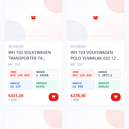
WUNDER
WUNDER
WH 102 VOLKSWAGEN
WH 103 VOLKSWAGEN
TRANSPORTER T4
POLO YUVARLAK 032 129
(SÜNGERSiZ) 074 129 620
620 Hava Filtresi
WH 102
WH 103
Hava Filtresi
OEM
MANN
OEM
MANN
074 129 620
C 29198
032 129 620
C 2873/1
MAHLE
HENGST
MAHLE
HENGST
LX 537
E243L
LX 568
E89L01
₺331,20
₺278,30
+ KDV
+ KDV