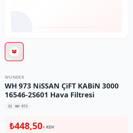
WUNDER
WH 973 NiSSAN ÇiFT KABiN 3000
16546-2S601 Hava Filtresi
WH 973
₺448,50
+ KDV