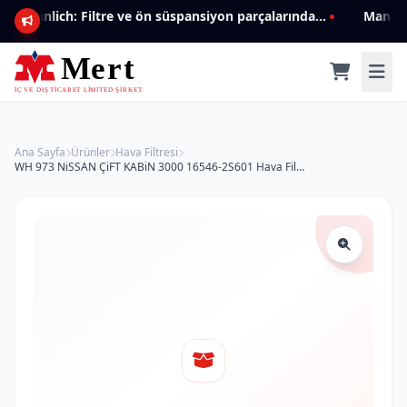
Mannlich: Filtre ve ön süspansiyon parçalarında genişleyen ürün yelpazesiyle kalite ve güven.
Ana Sayfa
Ürünler
Hava Filtresi
WH 973 NiSSAN ÇiFT KABiN 3000 16546-2S601 Hava Filtresi