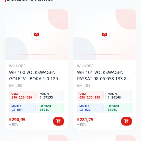
WUNDER
WUNDER
WH 100 VOLKSWAGEN
WH 101 VOLKSWAGEN
GOLF IV - BORA 1J0 129
PASSAT 98-05 058 133 843
620 Hava Filtresi
Hava Filtresi
WH 100
WH 101
OEM
MANN
OEM
MANN
1J0 129 620
C 37153
058 133 843
C 26168
MAHLE
HENGST
MAHLE
HENGST
LX 684
E301L
LX 622
E206L
₺290,95
₺281,75
+ KDV
+ KDV