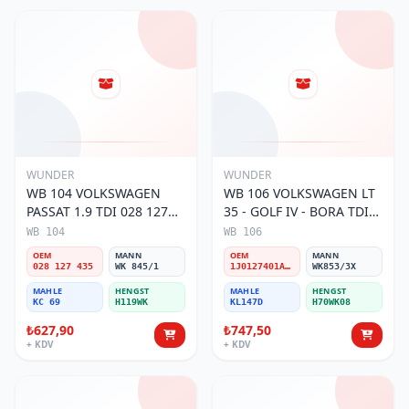
WUNDER
WUNDER
WB 104 VOLKSWAGEN
WB 106 VOLKSWAGEN LT
PASSAT 1.9 TDI 028 127
35 - GOLF IV - BORA TDI
435 Yakıt/Mazot Filtresi
1J0 127 401 Yakıt/Mazot
WB 104
WB 106
Filtresi
OEM
MANN
OEM
MANN
028 127 435
WK 845/1
1J0127401A/2D0127399/1J0127399A
WK853/3X
MAHLE
HENGST
MAHLE
HENGST
KC 69
H119WK
KL147D
H70WK08
₺627,90
₺747,50
+ KDV
+ KDV