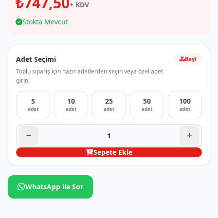
₺747,50
+ KDV
Stokta Mevcut
Adet Seçimi
Bayi
Toplu sipariş için hazır adetlerden seçin veya özel adet
girin.
5
10
25
50
100
adet
adet
adet
adet
adet
Sepete Ekle
WhatsApp ile Sor