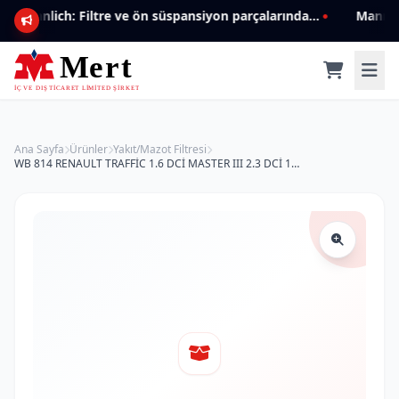
Mannlich: Filtre ve ön süspansiyon parçalarında genişleyen ürün yelpazesiyle kalite ve güven.
Ana Sayfa
Ürünler
Yakıt/Mazot Filtresi
WB 814 RENAULT TRAFFİC 1.6 DCİ MASTER III 2.3 DCİ 164031219R Yakıt/Mazot Filtresi