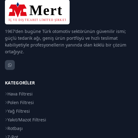
1967'den bugüne Türk otomotiv sektörünün güvenilir ismi;
güçlü tedarik ağı, geniş ürün portföyü ve hızlı teslimat
kabiliyetiyle profesyonellerin yanında olan köklü bir çözüm
ortağıyız.
KATEGORILER
Hava Filtresi
Polen Filtresi
Yağ Filtresi
Yakıt/Mazot Filtresi
Rotbaşı
Z-Rot