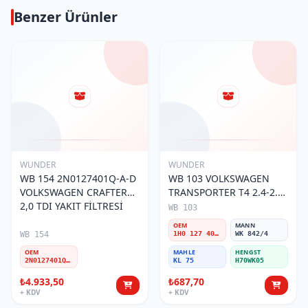
Benzer Ürünler
WUNDER
WUNDER
WB 154 2N0127401Q-A-D
WB 103 VOLKSWAGEN
VOLKSWAGEN CRAFTER
TRANSPORTER T4 2.4-2.5
2,0 TDI YAKIT FİLTRESİ
MOTOR- CADDY E.M 1H0
WB 103
127 401 C Yakıt/Mazot
OEM
MANN
Filtresi
WB 154
1H0 127 401 C
WK 842/4
OEM
MAHLE
HENGST
2N0127401Q-A-D
KL 75
H70WK05
₺4.933,50
₺687,70
+ KDV
+ KDV