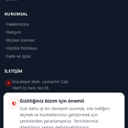
KURUMSAL
Hakkımızda
İletişim
Bizden Kareler
Gizlilik Politikası
İade ve İptal
İLETIŞIM
Kocatepe Mah. Lamartin Cad.
Mert İş Hanı No:36
Taksim / Beyoğlu / İSTANBUL
Gizliliğiniz bizim için önemli
0 (212) 235 37 83
Size daha iyi bir deneyim sunmak, site trafiğini
ölçmek ve hizmetlerimizi geliştirmek için
0 (532) 418 08 46
çerezlerden yararlanıyoruz. Tercihlerinizi
dilediğiniz zaman değiştirebilirsiniz.
info@merttrade.com