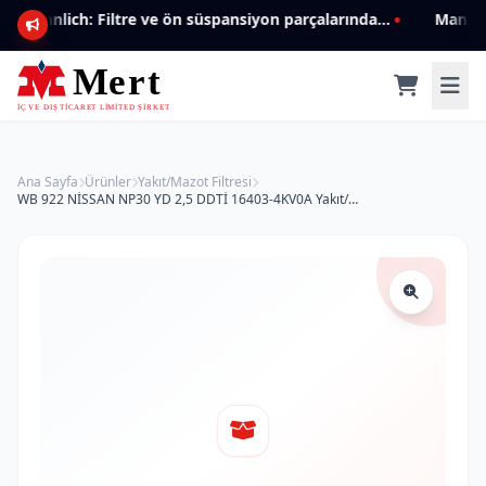
Mannlich: Filtre ve ön süspansiyon parçalarında genişleyen ürün yelpazesiyle kalite ve güven.
Ana Sayfa
Ürünler
Yakıt/Mazot Filtresi
WB 922 NİSSAN NP30 YD 2,5 DDTİ 16403-4KV0A Yakıt/Mazot Filtresi