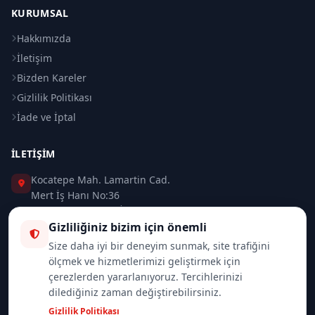
KURUMSAL
Hakkımızda
İletişim
Bizden Kareler
Gizlilik Politikası
İade ve İptal
İLETIŞIM
Kocatepe Mah. Lamartin Cad.
Mert İş Hanı No:36
Taksim / Beyoğlu / İSTANBUL
Gizliliğiniz bizim için önemli
0 (212) 235 37 83
Size daha iyi bir deneyim sunmak, site trafiğini
ölçmek ve hizmetlerimizi geliştirmek için
0 (532) 418 08 46
çerezlerden yararlanıyoruz. Tercihlerinizi
dilediğiniz zaman değiştirebilirsiniz.
info@merttrade.com
Gizlilik Politikası