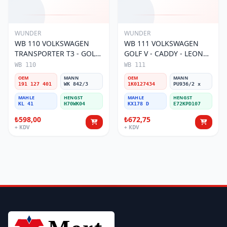
WUNDER
WUNDER
WB 110 VOLKSWAGEN
WB 111 VOLKSWAGEN
TRANSPORTER T3 - GOLF
GOLF V - CADDY - LEON
II 191 127 401
04-10 1K0 127 434
WB 110
WB 111
Yakıt/Mazot Filtresi
Yakıt/Mazot Filtresi
OEM
MANN
OEM
MANN
191 127 401
WK 842/3
1K0127434
PU936/2 x
MAHLE
HENGST
MAHLE
HENGST
KL 41
H70WK04
KX178 D
E72KPD107
₺598,00
₺672,75
+ KDV
+ KDV