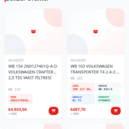
WUNDER
WUNDER
WB 154 2N0127401Q-A-D
WB 103 VOLKSWAGEN
VOLKSWAGEN CRAFTER
TRANSPORTER T4 2.4-2.5
2,0 TDI YAKIT FİLTRESİ
MOTOR- CADDY E.M 1H0
WB 103
127 401 C Yakıt/Mazot
OEM
MANN
Filtresi
WB 154
1H0 127 401 C
WK 842/4
OEM
MAHLE
HENGST
2N0127401Q-A-D
KL 75
H70WK05
₺4.933,50
₺687,70
+ KDV
+ KDV