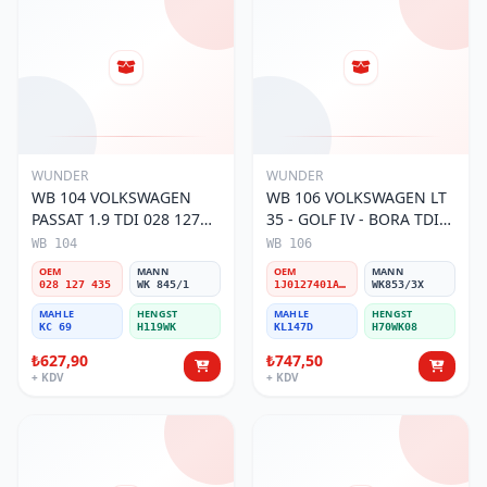
WUNDER
WUNDER
WB 104 VOLKSWAGEN
WB 106 VOLKSWAGEN LT
PASSAT 1.9 TDI 028 127
35 - GOLF IV - BORA TDI
435 Yakıt/Mazot Filtresi
1J0 127 401 Yakıt/Mazot
WB 104
WB 106
Filtresi
OEM
MANN
OEM
MANN
028 127 435
WK 845/1
1J0127401A/2D0127399/1J0127399A
WK853/3X
MAHLE
HENGST
MAHLE
HENGST
KC 69
H119WK
KL147D
H70WK08
₺627,90
₺747,50
+ KDV
+ KDV