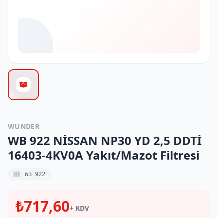
WUNDER
WB 922 NİSSAN NP30 YD 2,5 DDTİ
16403-4KV0A Yakıt/Mazot Filtresi
WB 922
₺717,60
+ KDV