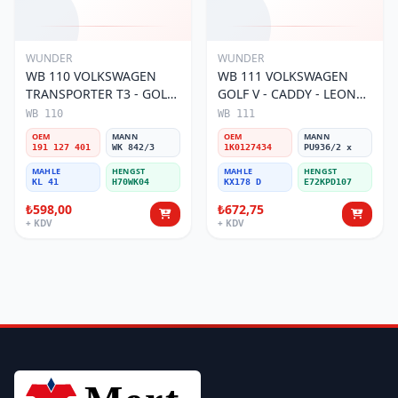
WUNDER
WUNDER
WB 110 VOLKSWAGEN
WB 111 VOLKSWAGEN
TRANSPORTER T3 - GOLF
GOLF V - CADDY - LEON
II 191 127 401
04-10 1K0 127 434
WB 110
WB 111
Yakıt/Mazot Filtresi
Yakıt/Mazot Filtresi
OEM
MANN
OEM
MANN
191 127 401
WK 842/3
1K0127434
PU936/2 x
MAHLE
HENGST
MAHLE
HENGST
KL 41
H70WK04
KX178 D
E72KPD107
₺598,00
₺672,75
+ KDV
+ KDV