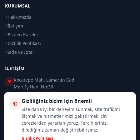
KURUMSAL
Hakkımızda
İletişim
Bizden Kareler
Gizlilik Politikası
İade ve İptal
İLETIŞIM
Kocatepe Mah. Lamartin Cad.
Mert İş Hanı No:36
Taksim / Beyoğlu / İSTANBUL
Gizliliğiniz bizim için önemli
0 (212) 235 37 83
Size daha iyi bir deneyim sunmak, site trafiğini
ölçmek ve hizmetlerimizi geliştirmek için
0 (532) 418 08 46
çerezlerden yararlanıyoruz. Tercihlerinizi
dilediğiniz zaman değiştirebilirsiniz.
info@merttrade.com
Gizlilik Politikası