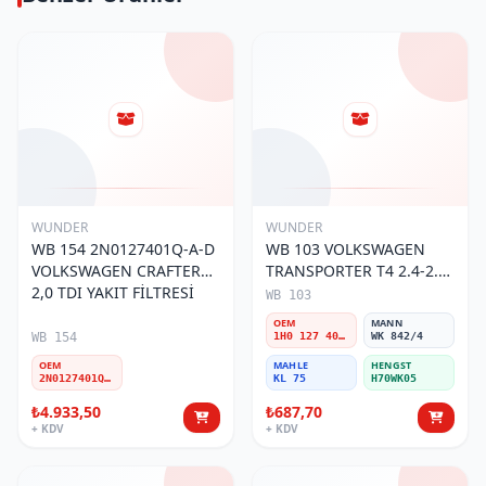
WUNDER
WUNDER
WB 154 2N0127401Q-A-D
WB 103 VOLKSWAGEN
VOLKSWAGEN CRAFTER
TRANSPORTER T4 2.4-2.5
2,0 TDI YAKIT FİLTRESİ
MOTOR- CADDY E.M 1H0
WB 103
127 401 C Yakıt/Mazot
OEM
MANN
Filtresi
WB 154
1H0 127 401 C
WK 842/4
OEM
MAHLE
HENGST
2N0127401Q-A-D
KL 75
H70WK05
₺4.933,50
₺687,70
+ KDV
+ KDV