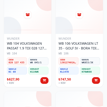
WUNDER
WUNDER
WB 104 VOLKSWAGEN
WB 106 VOLKSWAGEN LT
PASSAT 1.9 TDI 028 127
35 - GOLF IV - BORA TDI
435 Yakıt/Mazot Filtresi
1J0 127 401 Yakıt/Mazot
WB 104
WB 106
Filtresi
OEM
MANN
OEM
MANN
028 127 435
WK 845/1
1J0127401A/2D0127399/1J0127399A
WK853/3X
MAHLE
HENGST
MAHLE
HENGST
KC 69
H119WK
KL147D
H70WK08
₺627,90
₺747,50
+ KDV
+ KDV