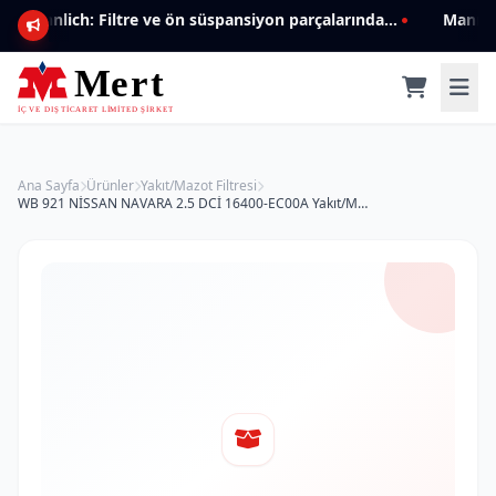
Mannlich: Filtre ve ön süspansiyon parçalarında genişleyen ürün yelpazesiyle kalite ve güven.
Ana Sayfa
Ürünler
Yakıt/Mazot Filtresi
WB 921 NİSSAN NAVARA 2.5 DCİ 16400-EC00A Yakıt/Mazot Filtresi